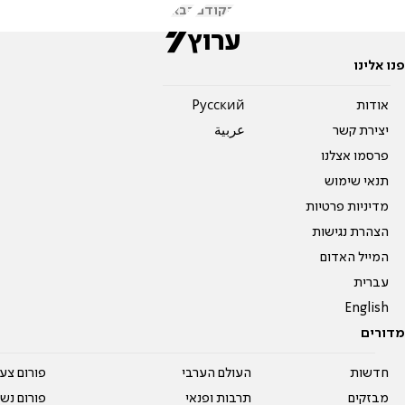
הקודם
הבא
פנו אלינו
אודות
Pусский
יצירת קשר
عربية
פרסמו אצלנו
תנאי שימוש
מדיניות פרטיות
הצהרת נגישות
המייל האדום
עברית
English
מדורים
חדשות
העולם הערבי
פורום צע
מבזקים
תרבות ופנאי
פורום נשו