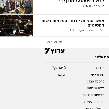
יירשום פטנט על מכון לב?
בני משה
27.12.11
אושר סופית: יורחבו סמכויות רשות
הפטנטים
שלמה פיוטרקובסקי
5.12.11
הקודם
הבא
פנו אלינו
אודות
Pусский
יצירת קשר
عربية
פרסמו אצלנו
תנאי שימוש
מדיניות פרטיות
הצהרת נגישות
המייל האדום