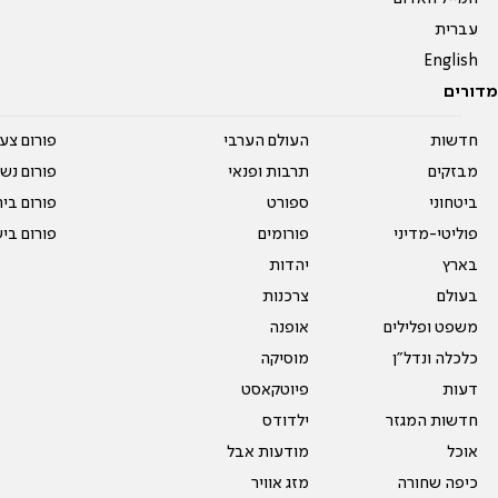
עברית
English
מדורים
חדשות
העולם הערבי
פורום צע
מבזקים
תרבות ופנאי
פורום נשו
ביטחוני
ספורט
פורום בי
פוליטי-מדיני
פורומים
פורום בי
בארץ
יהדות
בעולם
צרכנות
משפט ופלילים
אופנה
כלכלה ונדל"ן
מוסיקה
דעות
פיוטקאסט
חדשות המגזר
ילדודס
אוכל
מודעות אבל
כיפה שחורה
מזג אוויר