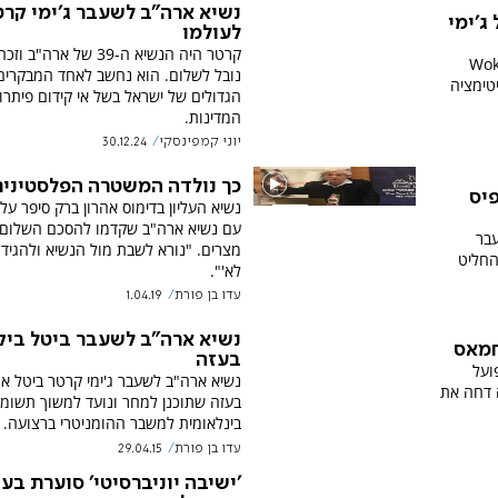
נשיא ארה"ב לשעבר ג'ימי קרט
ג'ימי
לעולמו
קרטר היה הנשיא ה-39 של ארה"
וטמן: "שורשי תרבות ה-Woke
נובל לשלום. הוא נחשב לאחד המבקרים
טימציה
הגדולים של ישראל בשל אי קידום פיתרון
המדינות.
יוני קמפינסקי
30.12.24
כך נולדה המשטרה הפלסטיני
פיס
נשיא העליון בדימוס אהרון ברק סיפר על
עם נשיא ארה"ב שקדמו להסכם השלום
עבר
מצרים. "נורא לשבת מול הנשיא ולהגיד 
החליט
לא'".
עדו בן פורת
1.04.19
נשיא ארה"ב לשעבר ביטל ביק
חמאס
בעזה
ועל
נשיא ארה"ב לשעבר ג'ימי קרטר ביטל את
ה דחה את
בעזה שתוכנן למחר ונועד למשוך תשומ
בינלאומית למשבר ההומניטרי ברצועה.
עדו בן פורת
29.04.15
'ישיבה יוניברסיטי' סוערת בע