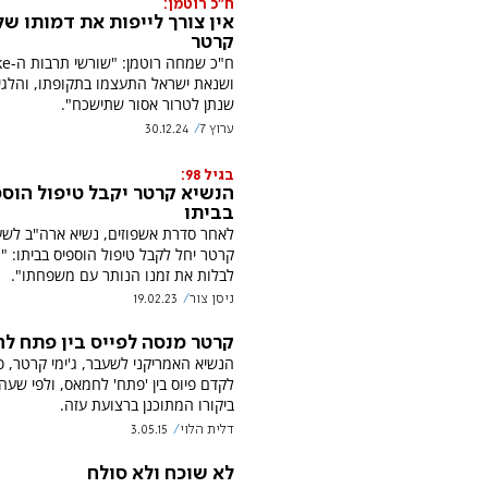
ח"כ רוטמן:
אין צורך לייפות את דמותו של 
קרטר
ח"כ שמחה ר
ושנאת ישראל התעצמו בתקופתו, והלגי
שנתן לטרור אסור שתישכח".
ערוץ 7
30.12.24
בגיל 98:
הנשיא קרטר יקבל טיפול הוס
בביתו
לאחר סדרת אשפוזים, נשיא ארה"ב לש
קרטר יחל לקבל טיפול הוספיס בביתו: "
לבלות את זמנו הנותר עם משפחתו".
ניסן צור
19.02.23
קרטר מנסה לפייס בין פתח ל
הנשיא האמריקני לשעבר, ג'ימי קרטר, פ
לקדם פיוס בין 'פתח' לחמאס, ולפי שע
ביקורו המתוכנן ברצועת עזה.
דלית הלוי
3.05.15
לא שוכח ולא סולח