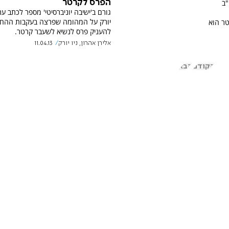
"ב
הפרס לקרטר
יורק על המהומה שפרצה בעקבות ההח
טר הוא
להעניק פרס לנשיא לשעבר קרטר.
אלירן אהרון, ניו יורק
11.04.13
הקודם
הבא