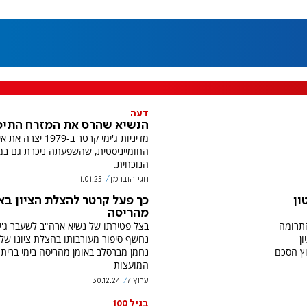
דעה
הנשיא שהרס את המזרח התיכו
מדיניות ג'ימי קרטר ב-1979 יצרה
החומייניסטית, שהשפעתה ניכרת גם ב
הנוכחית.
חגי הוברמן
1.01.25
ון
כך פעל קרטר להצלת הציון בא
מהריסה
התרומה
בצל פטירתו של נשיא ארה"ב לשעבר ג'י
ן
נחשף סיפור מעורבותו בהצלת ציונו של 
וץ הסכם
נחמן מברסלב באומן מהריסה בימי ברית
המועצות
ערוץ 7
30.12.24
בגיל 100