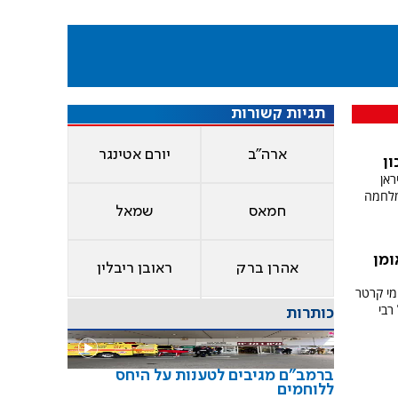
תגיות קשורות
ארה"ב
יורם אטינגר
ן
 את איראן
מלחמה
חמאס
שמאל
ומן
אהרן ברק
ראובן ריבלין
מי קרטר
רבי
כותרות
ברמב"ם מגיבים לטענות על היחס
ללוחמים