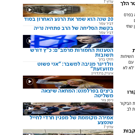
ערוץ 7
ר הלך
ב וזכה בפרס
20 שנה הוא שמר את הרגע האחרון בסוד
דביר עמר
 שתי
בקשת הסליחה של הרב פתחיה נריה
דביר עמר
הטענות החמורות מרמב"ם: כ"ץ דורש
ת
תשובות
 השיחות
חזקי ברוך
 עם
וולדיגר מגיבה למשבר: "אני פשוט
'לא לא
מזועזעת"
איציק ברנדויין
ביצים בפרלמנט: המחאה שיצאה
ורו
משליטה
ניסן צור
 הביקור
ת לב
אמירה מקוממת של מפגין חרדי לחייל
שנפצע
ערוץ 7
קבות