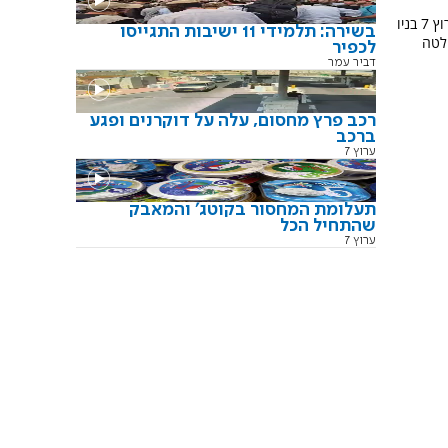
גורם ב'ישיבה יוניברסיטי' מספר לכתב ערוץ 7 בניו
בשירה: תלמידי 11 ישיבות התגייסו
לטה
לכפיר
דביר עמר
רכב פרץ מחסום, עלה על דוקרנים ופגע
ברכב
ערוץ 7
תעלומת המחסור בקוטג' והמאבק
שהתחיל הכל
ערוץ 7