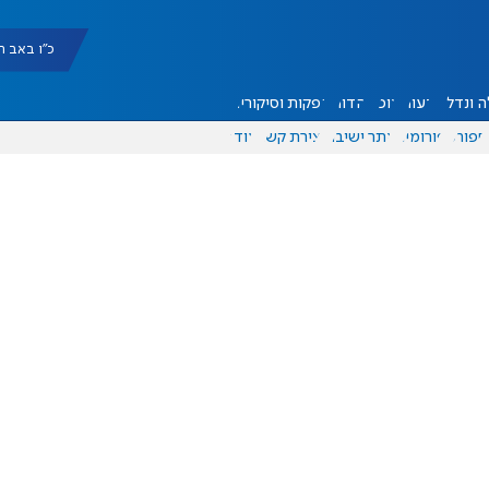
כ"ו באב תשפ"ו |
 ונדל"ן
דעות
אוכל
יהדות
הפקות וסיקורים
ספורט
פורומים
אתר ישיבה
יצירת קשר
עוד