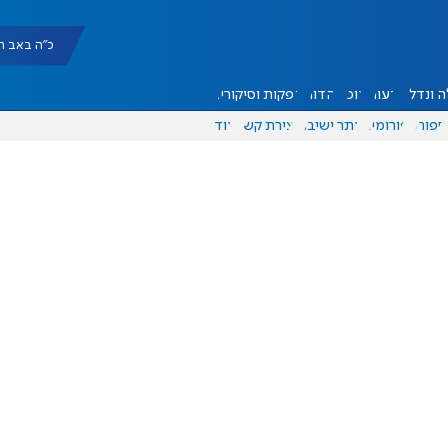
כ"ה באב תשפ"ו |
 ונדל"ן
דעות
אוכל
יהדות
הפקות וסיקורים
ספורט
פורומים
אתר ישיבה
יצירת קשר
עוד