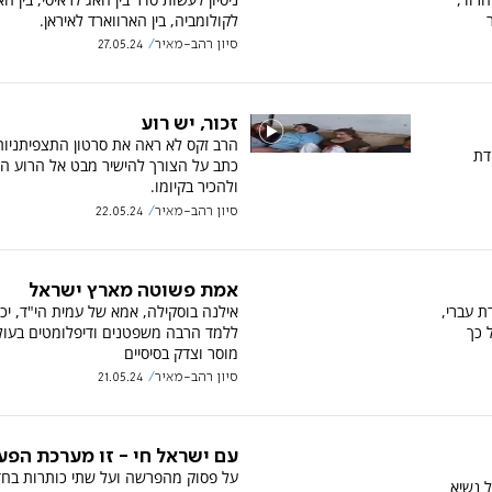
לקולומביה, בין הארווארד לאיראן.
סיון רהב-מאיר
27.05.24
זכור, יש רוע
הרב זקס לא ראה את סרטון התצפיתניות
דת
כתב על הצורך להישיר מבט אל הרוע הא
ולהכיר בקיומו.
סיון רהב-מאיר
22.05.24
אמת פשוטה מארץ ישראל
ת עברי,
אילנה בוסקילה, אמא של עמית הי"ד, יכ
 כך
ללמד הרבה משפטנים ודיפלומטים בעול
מוסר וצדק בסיסיים
סיון רהב-מאיר
21.05.24
עם ישראל חי - זו מערכת הפע
על פסוק מהפרשה ועל שתי כותרות בח
 נשיא