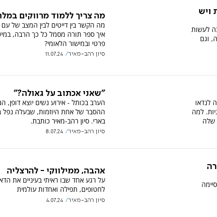
 ויש
מה צריך ללמוד מרווקים במל
מה הקשר בין דייטים לבין המצב של עם 
בה לעשות
איך ספר תורה מסמל כל כך הרבה, במיש
, וגם
פרטי ובמישור הלאומי?
סיון רהב-מאיר
11.07.24
"שאני אכתוב על גאולה?"
 לנדאו
הערב בכותל - אירוע נשים יוצא דופן, ה
יות. למה
ההסבר של אחת היוזמות, שבעלה נפל ב
 שלה
בארי. סיון רהב-מאיר כותבת.
סיון רהב-מאיר
8.07.24
רה
אהבה, ממילווקי - להרצליה
על רגע אחד שבו ראיתי בעיניים את הדא
יימה
לחטופים, תפילה ואחדות עולמית
סיון רהב-מאיר
4.07.24