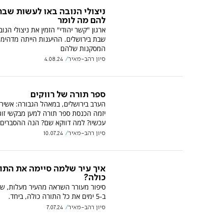
ניצולי הנובה באו לעשות שבת
להם מה לומר
ארגון "קשר יהודי" הזמין את ניצולי הנו
שבת בירושלים. ההיענות הייתה מדהימה
המסקנות שלהם
סיון רהב-מאיר
4.08.24
ספר תורה של רווקים
הערב בירושלים, במאהל הגבורה: אשירה
יזמה הכנסת ספר תורה למען מבקשי זוג
עכשיו? למה דווקא שם? הנה ההסברים
סיון רהב-מאיר
10.07.24
איך עיר שלמה סיימה את התו
כולה?
סיפור מעורר השראה מהעיר מעלות, שס
ב-5 ימים את כל התורה כולה, ביחד.
סיון רהב-מאיר
7.07.24