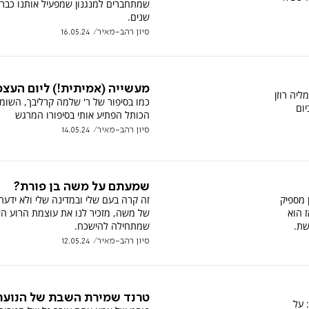
שמתחברים למנגנון שמפעיל אותנו כבר 
שנים.
סיון רהב-מאיר
16.05.24
מעשייה (אמיתית!) ליום העצ
ליה רוזן
כמו בסיפור של ר' שלמה קרליבך, השומ
יום
הכותל הפתיע אותי בסיפורו המרגש
סיון רהב-מאיר
14.05.24
שמעתם על משה בן פורת?
 מספיק
זה קרה בעם שלי ובמדינה שלי ולא ידעתי
ז הוא
של משה, מזכיר לנו את עוצמת הרוע הש
שת.
שמתחילה להישכח.
סיון רהב-מאיר
12.05.24
טרנד שמירת השבת של הנוער
 על