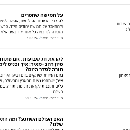
על חמישה שחסרים
לפני כל הדיונים הפוליטיים, אפשר לעצו
שעושים שנת שירות
ולהתאבל על חמישה יהודים הי"ד. פרש
ינו
מזכירה לנו כמה כל אחד יקר בעיני אלוק
סיון רהב-מאיר
3.06.24
לקראת חג שבועות, זום פתוח
סיון רהב-מאיר: איך נכניס לימ
תורה לסדר היום?
בזום המיוחד שיתקיים ביום רביעי הקרוב 
יצחון
אייר) ישתתפו נשים מהארץ ומהעולם, וי
כלים ותובנות לקראת חג מתן תורה, במי
השנה
סיון רהב-מאיר
30.05.24
האם העולם השתגע? ומה התפ
שלנו?
חרוד,
ניסיון לעשות סדר בין האג לראיסי, בין ה