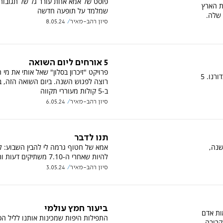
פוסט של אמא אחת עורר גל של תגובות
ת הארץ
שמלמד על תופעה חדשה
 שלה.
סיון רהב-מאיר
8.05.24
5 אורחים ליום השואה
פרויקט "זיכרון בסלון" שאל אותי את מי ה
משמעות השם, מנהגי היום, תאריכים בדורנו. 5
רוצה לפגוש השנה. ביום השואה הזה, ב
ב-5 קולות מעוררי תקווה
סיון רהב-מאיר
6.05.24
תנו לדבר
שנה,
אמא של חטוף גרמה לי להבין השבוע: לא
להיות שאחרי ה-7.10 משתיקים דעות ורעיונות
סיון רהב-מאיר
3.05.24
ביעור חמץ עולמי
ות אדם
התפילות היפות שמכינות אותנו לליל הס
קרובה