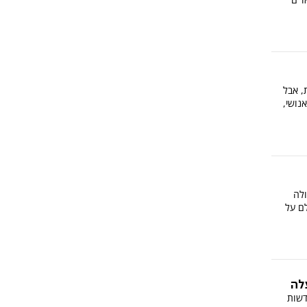
, אבל
נושי,
ולה
ם על
לה
דשות