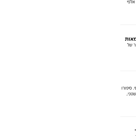
אלפי
מאות
ר של
. סיפורו
טני,