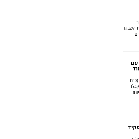
ר
ת השבוע
ים
 עם
וד
(כ"ח
קבלו
וחד
קיד
או"ם