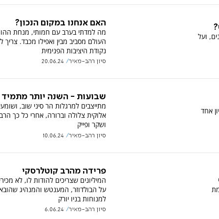
האם אנחנו במקום הנכון?
?
מה למדתי בערב עם חמותי, מנחת ההור
ים, ועל
העולם מסביב מבין ואפילו מכבד. צריך 
נקודת היציבות הפנימית
סיון רהב-מאיר
20.06.24
שבועות - השנה יותר מתמיד
מתייצבים למרגלות הר סיני שוב, ושומע
ון אחד
אלוקית צלולה וברורה, אחרי כל כך הר
ושקר ופייק
סיון רהב-מאיר
10.06.24
פרידה מהרב קוטלרסקי
המיליונים שצריכים להודות לו, לא מכירי
מת
על הבולדוזר, המענטש והמנהיג שהובא
למנוחות בניו יורק
סיון רהב-מאיר
6.06.24