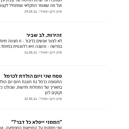
ועל מה שאומר החקלאי שמתחיל לקצור
סיון רהב-מאיר
29.05.24
זהירות, לב שביר
לא לצער אנשים בדיבור - זו מצווה מיוח
בפרשה - והשנה היא רלוונטית במיוחד.
סיון רהב-מאיר
24.05.24
פסח שני ויום הולדת לכרמל
החטופה כרמל גת חוגגת היום יום הולד
בתאריך של התחלות חדשות, שכולנו כל
זקוקים להן
סיון רהב-מאיר
22.05.24
"הממני ייפלא כל דבר?"
שני פסוקים על המציאות המפתיעה, ועל