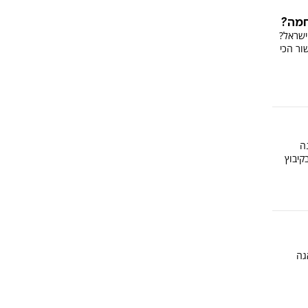
חמה?
ישראל?
ור הכי
נה
קיבוץ
גה