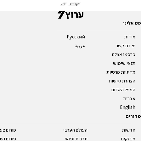
הקודם
הבא
פנו אלינו
אודות
Pусский
יצירת קשר
عربية
פרסמו אצלנו
תנאי שימוש
מדיניות פרטיות
הצהרת נגישות
המייל האדום
עברית
English
מדורים
חדשות
העולם הערבי
פורום צע
מבזקים
תרבות ופנאי
פורום נשו