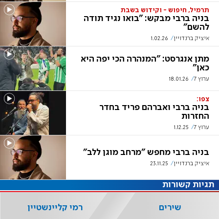
תרמיל, חיפוש - וקידוש בשבת
בניה ברבי מבקש: "בואו נגיד תודה
להשם"
איציק ברנדויין
1.02.26
מתן אנגרסט: "המנהרה הכי יפה היא
כאן"
ערוץ 7
18.01.26
צפו:
בניה ברבי ואברהם פריד בחדר
החזרות
ערוץ 7
1.12.25
בניה ברבי מחפש "מרחב מוגן ללב"
איציק ברנדויין
23.11.25
תגיות קשורות
שירים
רמי קליינשטיין