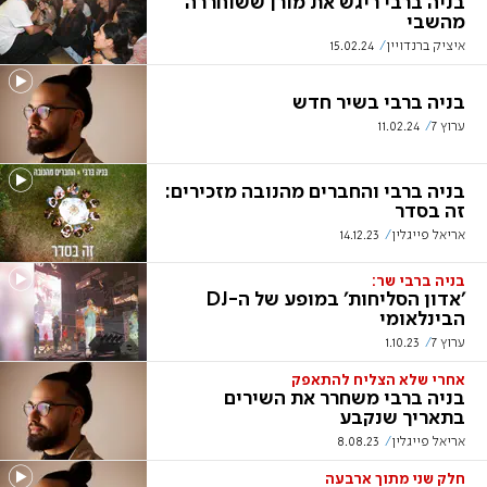
בניה ברבי ריגש את מורן ששוחררה
מהשבי
איציק ברנדויין
15.02.24
בניה ברבי בשיר חדש
ערוץ 7
11.02.24
בניה ברבי והחברים מהנובה מזכירים:
זה בסדר
אריאל פייגלין
14.12.23
בניה ברבי שר:
'אדון הסליחות' במופע של ה-DJ
הבינלאומי
ערוץ 7
1.10.23
אחרי שלא הצליח להתאפק
בניה ברבי משחרר את השירים
בתאריך שנקבע
אריאל פייגלין
8.08.23
חלק שני מתוך ארבעה