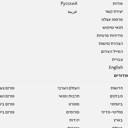
אודות
Pусский
יצירת קשר
عربية
פרסמו אצלנו
תנאי שימוש
מדיניות פרטיות
הצהרת נגישות
המייל האדום
עברית
English
מדורים
חדשות
העולם הערבי
פורום צע
מבזקים
תרבות ופנאי
פורום נשו
ביטחוני
ספורט
פורום בי
פוליטי-מדיני
פורומים
פורום בי
בארץ
יהדות