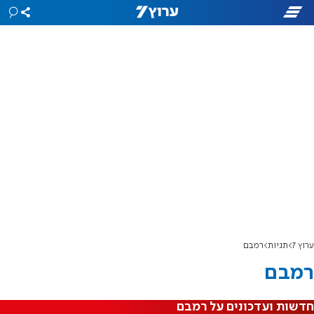
ערוץ 7
תגיות
רמבם
רמבם
חדשות ועדכונים על רמבם