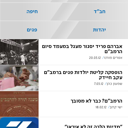
חב"ד
חיפה
יהדות
פגים
אברהם פריד יסגור מעגל במעמד סיום
הרמב"ם
אפרים מורנו
20.03.12
הופסקה קליטת יולדות פגים ברמב"ם
עקב חיידק
שמעון כהן
7.03.12
הרמב"ם? כבר לא מסובך
ישי קרוב
18.02.12
"מדינת הלכה זה לא איראן"