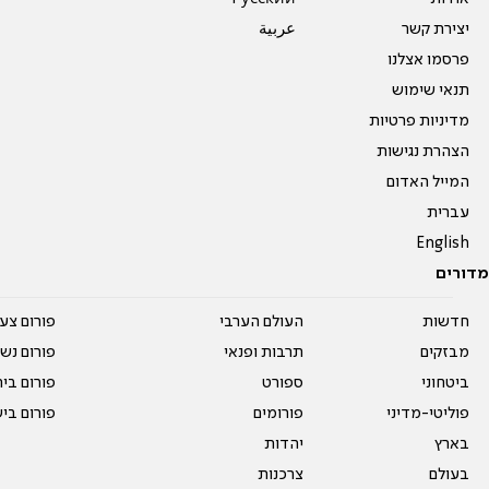
יצירת קשר
عربية
פרסמו אצלנו
תנאי שימוש
מדיניות פרטיות
הצהרת נגישות
המייל האדום
עברית
English
מדורים
חדשות
העולם הערבי
פורום צע
מבזקים
תרבות ופנאי
פורום נשו
ביטחוני
ספורט
פורום בי
פוליטי-מדיני
פורומים
פורום בי
בארץ
יהדות
בעולם
צרכנות