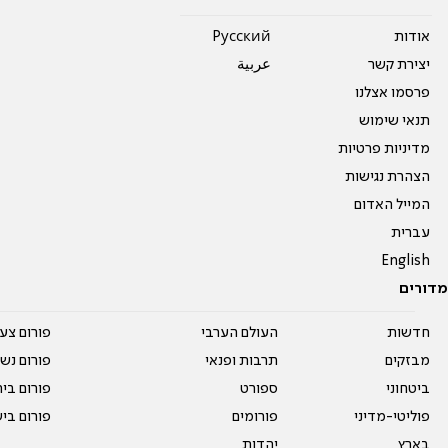
אודות
Pусский
יצירת קשר
عربية
פרסמו אצלנו
תנאי שימוש
מדיניות פרטיות
הצהרת נגישות
המייל האדום
עברית
English
מדורים
חדשות
העולם הערבי
פורום צע
מבזקים
תרבות ופנאי
פורום נשו
ביטחוני
ספורט
פורום בי
פוליטי-מדיני
פורומים
פורום בי
בארץ
יהדות