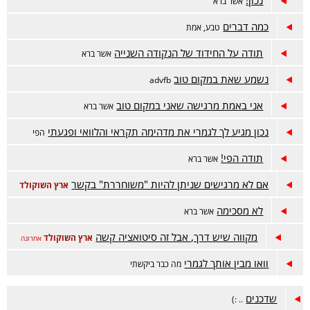
נכון!
אשר ברא
כמה דברים
טבע, אמת
תודה על החידוד של הנקודה השנייה
אשר ברא
נשמע שאת במקום טוב
advfb
אני באמת מרגישה שאני במקום טוב
אשר ברא
נכון מגיע לך לגמרי את מדהימה תקראי והלוואי ופגעתי
הפי
תודה הפי!
אשר ברא
אם לא מרגישים שניתן להיות "משוחררת" בקשר
ארץ השוקולד
לא מסכימה
אשר ברא
מקווה שיש דרך, אבל זה סיטואציה קשה
ארץ השוקולד
אחרונה
וואו מבין אותך לגמרי
מה כבר ביקשתי
שדכנים
.. :)