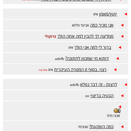
יועץ/מאמן
איזו
אני מכיר כמה
אביעד מילוא
ממליצה לך להבין למה אתה הולך
ברוקולי
ברור לי למה אני הולך
איזו
דווקא מי שמכוון לחתונה?
advfb
רצוי. בסוף זו המטרה העיקרית
איזו
אחרונה
לרצות - זה דבר נפלא
advfb
הבעיה בריצוי
oo
אנוני.מית
כמה השקעת?
שנונימי