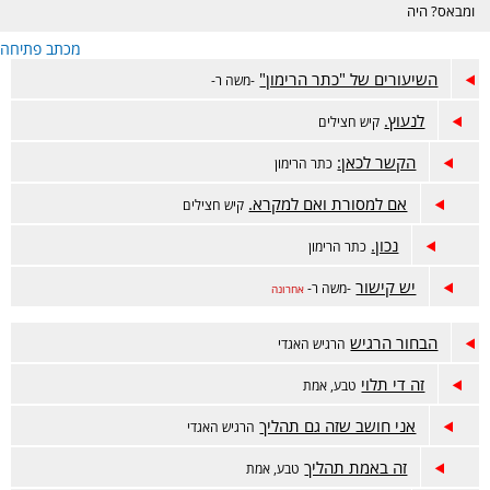
ומבאס? היה
דווקא מוצלח אבל
מכתב פתיחה
מתלבטים? מזל
טוב? זה המקום.
השיעורים של "כתר הרימון"
-משה ר-
לנעוץ.
קיש חצילים
הקשר לכאן:
כתר הרימון
אם למסורת ואם למקרא.
קיש חצילים
נכון.
כתר הרימון
יש קישור
-משה ר-
אחרונה
הבחור הרגיש
הרגיש האגדי
זה די תלוי
טבע, אמת
אני חושב שזה גם תהליך
הרגיש האגדי
זה באמת תהליך
טבע, אמת