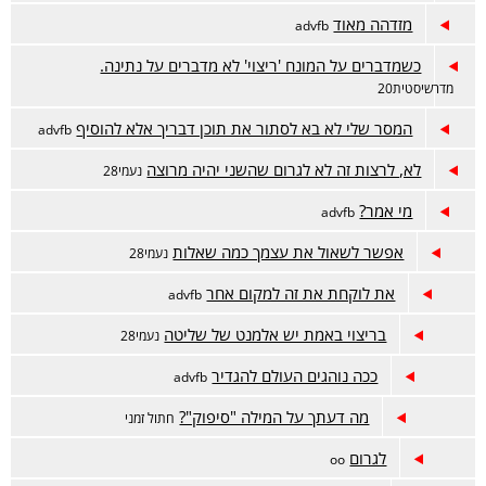
מזדהה מאוד
advfb
כשמדברים על המונח 'ריצוי' לא מדברים על נתינה.
מדרשיסטית20
המסר שלי לא בא לסתור את תוכן דבריך אלא להוסיף
advfb
לא, לרצות זה לא לגרום שהשני יהיה מרוצה
נעמי28
מי אמר?
advfb
אפשר לשאול את עצמך כמה שאלות
נעמי28
את לוקחת את זה למקום אחר
advfb
בריצוי באמת יש אלמנט של שליטה
נעמי28
ככה נוהגים העולם להגדיר
advfb
מה דעתך על המילה "סיפוק"?
חתול זמני
לגרום
oo