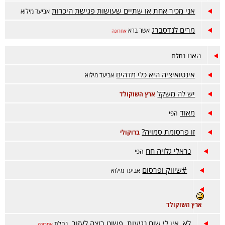
אני מכיר אחת או שתיים שעושות פגישת היכרות
אביעד מילוא
מרים לנדסברג
אשר ברא
אחרונה
האם
נחלת
אינטואיציה היא כלי מדהים
אביעד מילוא
יש לה משקל
ארץ השוקולד
מאוד
הפי
זו פרסומת סמויה?
ברוקולי
נראלי גלויה חח
הפי
#שיווק ופרסום
אביעד מילוא
ארץ השוקולד
לא. אין לי שום נגיעות. פשוט רוצה לעזור.
נחלת
אחרונה