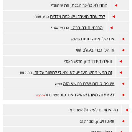
חחח לא כל-כך הבנתי
הרגיש האגדי
לכל אחד מאיתנו יש כמה צדדים
טבע, אמת
הבנתי תודה רבה !
הרגיש האגדי
אח שלי אתה תותח
advfb
זה הכי גברי בעולם
הפי
וואלה חידוד חזק
הרגיש האגדי
זה ממש ממש מעניין. לא יצא לי לחשוב על זה.
חתול זמני
יש פה פורום שלם בנושא הזה
משה
בעיניי זה משהו שהוא מאוד טוב
אשר ברא
אחרונה
מה אמורים לעשות?
אשר ברא
וואו. חיבוק.
שבורת,לב