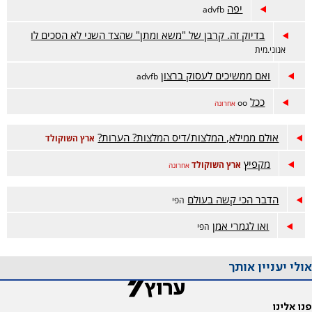
יפה
advfb
בדיוק זה. קרבן של "משא ומתן" שהצד השני לא הסכים לו
אנוני.מית
ואם ממשיכים לעסוק ברצון
advfb
ככל
oo
אחרונה
אולם ממילא, המלצות/דיס המלצות? הערות?
ארץ השוקולד
מקפיץ
ארץ השוקולד
אחרונה
הדבר הכי קשה בעולם
הפי
ואו לגמרי אמן
הפי
אולי יעניין אותך
פנו אלינו