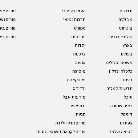
חדשות
העולם הערבי
פורום צע
מבזקים
תרבות ופנאי
פורום נשו
ביטחוני
ספורט
פורום בי
פוליטי-מדיני
פורומים
פורום בי
בארץ
יהדות
בעולם
צרכנות
משפט ופלילים
אופנה
כלכלה ונדל"ן
מוסיקה
דעות
פיוטקאסט
חדשות המגזר
ילדודס
אוכל
מודעות אבל
כיפה שחורה
מזג אוויר
דיגיטל
תגיות
צעירים
פורום הריון ולידה
רפואה שלמה
פורום לקראת נישואין וזוגיות