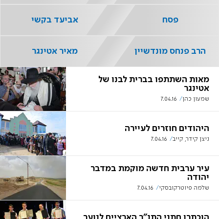
פסח
אביעד בקשי
הרב פנחס מונדשיין
מאיר אטינגר
מאות השתתפו בברית לבנו של
אטינגר
שמעון כהן
7.04.16
היהודים חוזרים לעיירה
ניצן קידר, קייב
7.04.16
עיר ערבית חדשה מוקמת במדבר
יהודה
שלמה פיוטרקובסקי
7.04.16
הוכתרו חתני התנ"ך הארציים לנוער