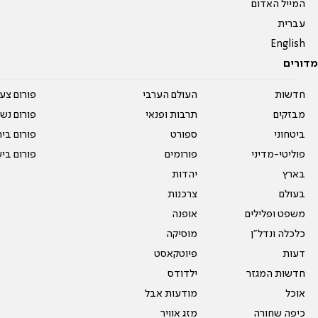
המייל האדום
עברית
English
מדורים
חדשות
העולם הערבי
פורום צע
מבזקים
תרבות ופנאי
פורום נשו
ביטחוני
ספורט
פורום בי
פוליטי-מדיני
פורומים
פורום בי
בארץ
יהדות
בעולם
צרכנות
משפט ופלילים
אופנה
כלכלה ונדל"ן
מוסיקה
דעות
פיוטקאסט
חדשות המגזר
ילדודס
אוכל
מודעות אבל
כיפה שחורה
מזג אוויר