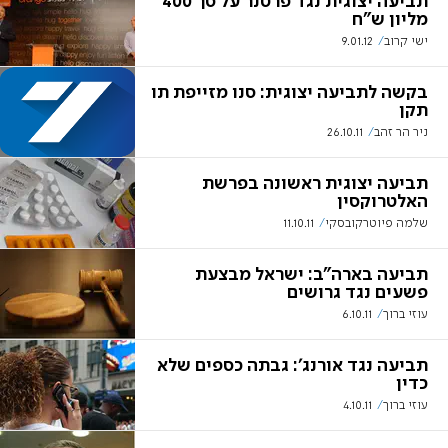
תביעה יצוגית נגד פרטנר על סך 400
מליון ש"ח
ישי קרוב
9.01.12
בקשה לתביעה יצוגית: סנו מזייפת תו
תקן
ניר הר זהב
26.10.11
תביעה יצוגית ראשונה בפרשת
האלטרוקסין
שלמה פיוטרקובסקי
11.10.11
תביעה בארה"ב: ישראל מבצעת
פשעים נגד גרושים
עוזי ברוך
6.10.11
תביעה נגד אורנג': גבתה כספים שלא
כדין
עוזי ברוך
4.10.11