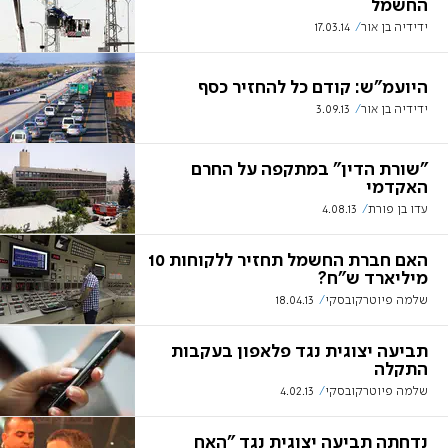
החשמל
ידידיה בן אור
17.03.14
היועמ"ש: קודם כל להחזיר כסף
ידידיה בן אור
3.09.13
"שורת הדין" במתקפה על החרם
האקדמי
עדו בן פורת
4.08.13
האם חברת החשמל תחזיר ללקוחות 10
מיליארד ש"ח?
שלמה פיוטרקובסקי
18.04.13
תביעה יצוגית נגד פלאפון בעקבות
התקלה
שלמה פיוטרקובסקי
4.02.13
נדחתה תביעה יצוגית נגד "האח