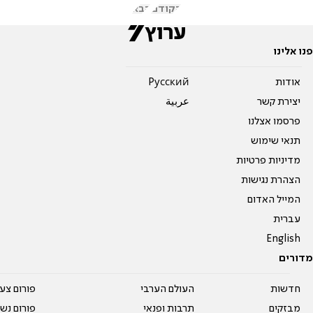
הקודם
הבא
פנו אלינו
אודות
Pусский
יצירת קשר
عربية
פרסמו אצלנו
תנאי שימוש
מדיניות פרטיות
הצהרת נגישות
המייל האדום
עברית
English
מדורים
חדשות
העולם הערבי
פורום צע
מבזקים
תרבות ופנאי
פורום נשו