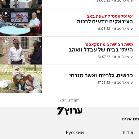
עוזיאל סבתו
29.08.22
'פיוטקאסט' לתשעה באב:
העיראקים יודעים לבכות
עוזיאל סבתו
6.08.22
משה חבושה ב'פיוטקאסט':
הייתי בבית של עבדל וואהב
עוזיאל סבתו
31.07.22
כבשים, גלביות ואשר מזרחי
עוזיאל סבתו
27.05.22
הקודם
הבא
פנו אלינו
אודות
Pусский