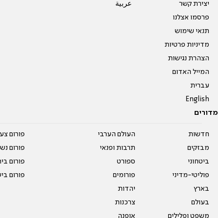
יצירת קשר
عربية
פרסמו אצלנו
תנאי שימוש
מדיניות פרטיות
הצהרת נגישות
המייל האדום
עברית
English
מדורים
חדשות
העולם הערבי
פורום צע
מבזקים
תרבות ופנאי
פורום נשו
ביטחוני
ספורט
פורום בי
פוליטי-מדיני
פורומים
פורום בי
בארץ
יהדות
בעולם
צרכנות
משפט ופלילים
אופנה