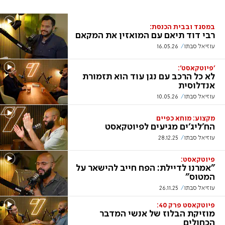
במסגד ובבית הכנסת:
רבי דוד תיאם עם המואזין את המקאם
עוזיאל סבתו
16.05.26
'פיוטקאסט':
לא כל הרכב עם נגן עוד הוא תזמורת
אנדלוסית
עוזיאל סבתו
10.05.26
מקצוע: מוחא כפיים
הח'ליג'ים מגיעים לפיוטקאסט
עוזיאל סבתו
28.12.25
פיוטקאסט:
"אמרנו לדיילת: הפח חייב להישאר על
המטוס"
עוזיאל סבתו
26.11.25
פיוטקאסט פרק 40:
מוזיקת הבלוז של אנשי המדבר
הכחולים