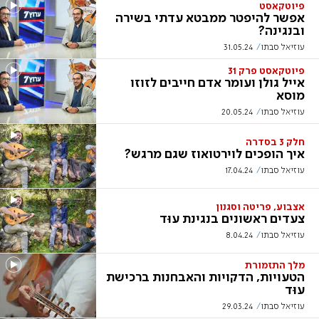
פיוטקאסט
אפשר להיפטר ממבטא עדתי בשירה
ובנגינה?
עוזיאל סבתו
31.05.24
פיוטקאסט פרק 31
אייל גולן ועומר אדם חייבים לזוזו
מוסא
עוזיאל סבתו
20.05.24
חלק 3 בסדרה
איך הופכים לוירטואוז שגם מרגש?
עוזיאל סבתו
17.04.24
אצבוע, פריטה וסגנון
צעדים ראשונים בנגינת עוּד
עוזיאל סבתו
8.04.24
מלך התזמורת
הטעויות, הדקויות והאבחנות ברכישת
עוּד
עוזיאל סבתו
29.03.24