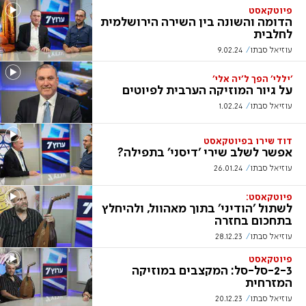
פיוטקאסט
הדומה והשונה בין השירה הירושלמית
לחלבית
עוזיאל סבתו
9.02.24
'יללי' הפך ל'יה אלי'
על גיור המוזיקה הערבית לפיוטים
עוזיאל סבתו
1.02.24
דוד שירו בפיוטקאסט
אפשר לשלב שירי 'דיסני' בתפילה?
עוזיאל סבתו
26.01.24
פיוטקאסט:
לשתול 'הודיני' בתוך מאהוול, ולהיחלץ
בתחכום בחזרה
עוזיאל סבתו
28.12.23
פיוטקאסט
2-3-סל-סל: המקצבים במוזיקה
המזרחית
עוזיאל סבתו
20.12.23