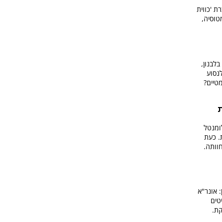
ת 'כווית
מטוסיה,
לבנון,
פחד לנסוע
מטיים?
ת
ומנטל
. כעת
וותה.
: אונר"א
טים
קת.