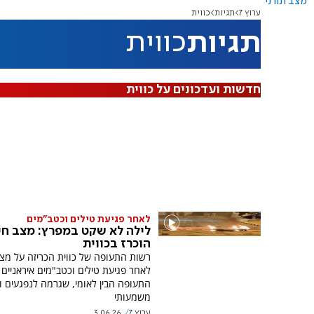
מצב תורני
ערוץ 7
תגיות
כווית
תגיות
כווית
חדשות ועדכונים על כווית
לאחר פגיעת טילים וכטב"מים
לילה לא שקט במפרץ: מצב חי
הוכרז בכווית
רשות התעופה של כווית הכריזה על מצב
לאחר פגיעת טילים וכטב"מים איראניים 
התעופה הבין לאומי, שגרמה לנפגעים ו
משמעותי
ערוץ 7
3.06.26