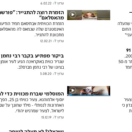
ערוץ 7
6.02.22
–
הזמרת רוצה להתגייר: "פורש
מהאסלאם"
י שהעלה
הזמרת הכוויתית אבתיסאם חמיד הודיעה
 החום
האינסטגרם שלה שנמאס לה מהאסלאם 
ני"
מתכוונת להתגייר.
ערוץ 7
12.02.21
א-סבאח שלט בנסיכות שבמפרץ מאז 2006,
ביקור מפתיע בקבר רבי נחמן
והוביל את מדיניות החוץ שלה במשך יותר מ-50
שגריר כווית באוקראינה הגיע לעיר אומן 
חמד
בציונו של רבי נחמן מברסלב.
ערוץ 7
3.08.20
המוסלמי שברח מכווית כדי לה
צעיר
יוסוף אלמוהנא, צעיר 
ון כי
האחרונות לנפתלי - מילד שחונך על שנ
ת
לישראל, לצעיר שמרגיש יהודי.
ערוץ 7
15.12.19