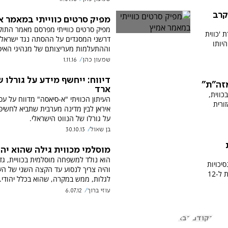
קרב
מפיק סרטים כווייתי במאמר א
מפיק סרטים כווייתי מפרסם מאמר התו
'כווית
דרשני המסגדים על ההסתה נגד ישראל
היותו
וההתעלמות מעריצותם של מנהיגי האיס
שמעון כהן
1.11.16
דיווח: ייחשף מידע על גורלו ש
זה"ת"
ארד
כווית,
העיתון הכוויתי "א-סיאסה" מדווח על עס
ורית
איראן לבין מדינה מערבית שתביא לחשיפ
על גורלו של הנווט הישראלי.
בן שאול
30.10.13
מוסלמי מכווית גילה שהוא יהו
הוא נולד למשפחה מוסלמית בכוויית, גדל
יכויות
והיה צריך לנסוע עד הקצה השני של הע
הנפט וביומיים האחרונים קיבל התחייבות ל-12
לגלות, ממש במקרה, שהוא בכלל יהודי.
עוזי ברוך
6.07.12
הקודם
הבא