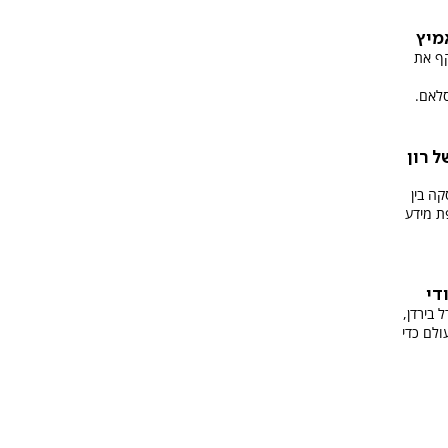
מיץ
קף את
לאם.
ל רון
קה בין
ת מידע
די
 בירדן,
ולם כדי