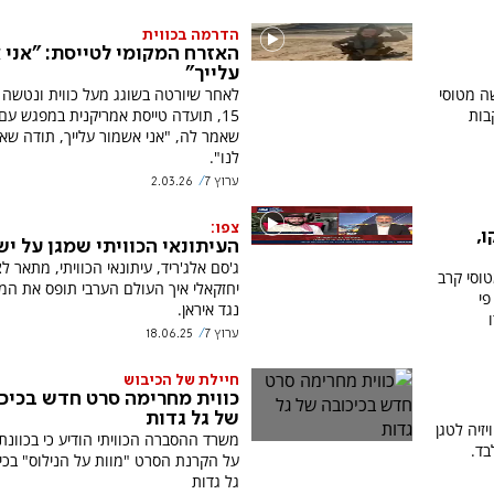
הדרמה בכווית
האזרח המקומי לטייסת: "אני 
עלייך"
שה מטוסי
קבות
15, תועדה טייסת אמריקנית במפגש עם
שאמר לה, "אני אשמור עלייך, תודה שא
לנו".
ערוץ 7
2.03.26
צפו:
,
העיתונאי הכוויתי שמגן על י
ג'סם אלג'ריד, עיתונאי הכוויתי, מתאר לצ
טוסי קרב
יחזקאלי איך העולם הערבי תופס את ה
פי
נגד איראן.
ערוץ 7
18.06.25
חיילת של הכיבוש
כווית מחרימה סרט חדש בכיכ
של גל גדות
זיה לטגן
משרד ההסברה הכוויתי הודיע כי בכוונת
בד.
על הקרנת הסרט "מוות על הנילוס" בכי
גל גדות