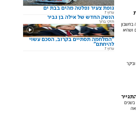
גופת צעיר נפלטה מהים בבת ים
ת
ערוץ 7
הנשק החדש של אילה בן גביר
חזקי ברוך
 בחשבון
ושהיא
"המלחמה תסתיים בקרוב, הסכם עשוי
להיחתם"
ערוץ 7
וביקר
תגייר
כוויתי בן 25, הפך בשנים
אה