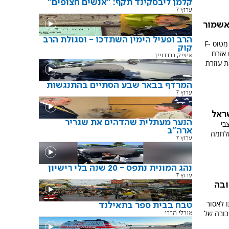
קלמן ליבסקינד תקף: "אנשים חצופים"
ערוץ 7
אשמור
הרב ופעיל הימין השתדכו - וסגולת הרב
לאחר שיורטה בשוגג מעל כווית ונטשה מטוס F-
קוק
 אזרח
איציק ברנדויין
ת עוזרת
המרדף בבאר שבע הסתיים בהתנגשות
ערוץ 7
שראל
הנער מעתלית שהדהים את שגריר
בי
ארה"ב
מלחמה
ערוץ 7
נהג המונית נתפס - 20 שנה בלי רישיון
ערוץ 7
ובה
ו לאסור
טבח בבית ספר בתאילנד
כובה של
אורלי הררי