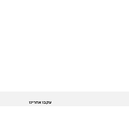
עקבו אחרינו
ות
טוויטר
ם הריון ולידה
פייסבוק