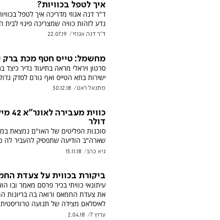
איך לטפל בכוויות?
ד"ר דנה אגוזי מדריכה איך לטפל בכוויות
נדע לזהות כוויה שמצריכה פינוי לבית ה
ד"ר דנה אגוזי
22.07.19
מחשמל: טייס חטף מכת ברק י
סרטון ויראלי מראה בתיעוד נדיר כיצד ב
ישירות בתא הטייס ואף גורם לסדק גדול 
מתנאל ראט
30.12.18
כווית מעבירה לא
דולר
סוכנות הפליטים של האו"ם נמצאת במ
שארה"ב הודיעה שתפסיק להעביר לה כ
גיא כהן
15.11.18
ביקורת בכווית על צעדת החמ
עיתונאי כוויתי בכיר פרסם מאמר ובו הו
את צעדת החמאס ורואה בה בריונות המ
לאיסלאם מצידה של תנועה טרוריסטית.
ערוץ 7
2.04.18