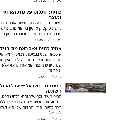
ניסן צור
26.06.22
כווית: התלונן על מזג האוויר 
ונעצר
משטרת כווית עצרה וגירשה אזרח מצר
לרשת טיקטוק סרטון בו הוא מתלונן על
הכבד וסופות החול: "מדובר בסרטון פוגע
ניסן צור
29.06.21
אמיר כווית א-סבאח מת בגיל 91
שנה. יורש העצר הוא אחיו נוואף אל-א
א-סבאח.
ערוץ 7
29.09.20
הייתי נגד ישראל – אבל הכול
השתנה
הסיפור של יוסף אלמוהנא בלתי נתפס. 
כווייתי-מוסלמי שנמלט מארצו ועבר ללונד
רצה להיות יהודי. החלום שלו הוא לעלו
לישראל.
ערוץ 7
30.04.20