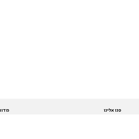
פנו אלינו
מדור
אודות
Pусский
חד
יצירת קשר
عربية
מב