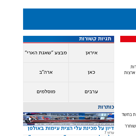
תגיות קשורות
איראן
מבצע "שאגת הארי"
ות
ארצות
כאן
ארה"ב
ערבים
מוסלמים
כותרות
ית בחשד
שוחרר
דיון על מכינת עלי הצית עימות באולפן
ערוץ 7