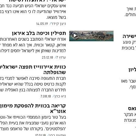
ישראלי? לא תעלה לטיסה
איש עסקים ישראלי הגיש תביעה נגד חבר
 ואיך
איירווייז' שהודיעה לו כי הוא אינו רצוי ב
חולים.
בשל מוצאו.
ניצן קידר
14.05.19
תפילין וכיפה בלב איראן
שירה
אזרח ישראלי הסתובב בשנים האחרונות ב
רק פוגע
איראן, קטאר וכווית. איך הוא לא מ
בזכוכית
למדינות שאיתן אין לישראל יחסים דיפלו
ערוץ 7
23.12.18
כווית איירווייז תפצה ישראלי
ונר"א 42 מיליון
שהופלתה
חברת התעופה סירבה לאפשר למנדי בל
שבר מאז
לקנות כרטיס טיסה בגלל שהיא ישראלית
סף.
תידרש החברה לפצותה בגין האפליה שח
גיא כהן
7.08.18
קריאה בכווית להפסקת מימון
אס
אונר"א
א מבקר
בעל טור ביומון הממסדי הכווייתי אל-ווטן
נוגדת
הוא ארגון גזעני שמנציח את בעיית הפלי
'הפלסטינים'. ביקורתו של טראמפ מוצד
שמעון כהן
17.01.18