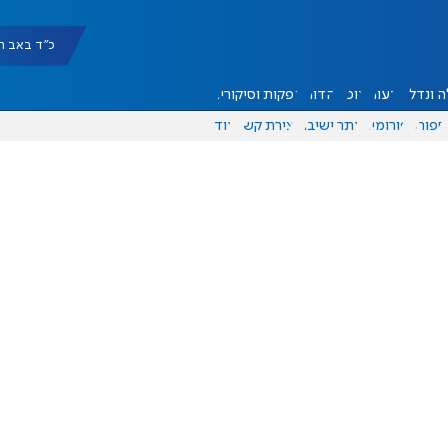
כ"ד באב תשפ"ו |
 ונדל"ן
דעות
אוכל
יהדות
הפקות וסיקורים
ספורט
פורומים
אתר ישיבה
יצירת קשר
עוד