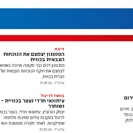
דיווח
הפנטגון יצמצם את הנוכחות
הצבאית בכווית
בפנטגון דנים כבר תקופה ארוכה באפשר
לצמצם את היקף הנוכחות הצבאית של 
הברית בכווית.
ערוץ 7
31.07.26
בחשד לריגול
רום
עיתונאי חרדי נעצר בכוויית -
ושוחרר
 חירום
יצחק הורוביץ, עיתונאי חרדי, נעצר בכוו
בנמל
לריגול בעקבות צילום ספינות מלחמה
לנזק
אמריקניות. לאחר חקירה ממושכת הוא 
ערוץ 7
27.03.26