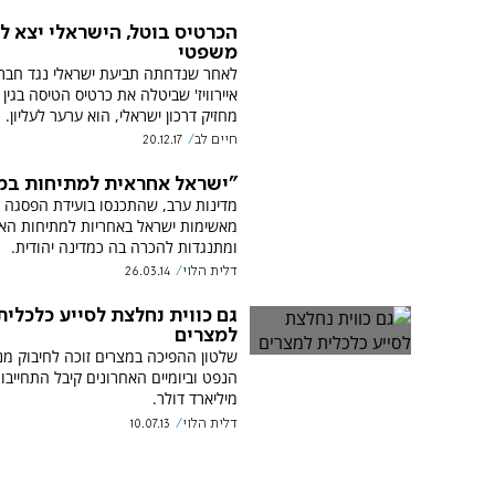
הכרטיס בוטל, הישראלי יצא ל
משפטי
לאחר שנדחתה תביעת ישראלי נגד חברת 
איירוויז' שביטלה את כרטיס הטיסה בגין 
מחזיק דרכון ישראלי, הוא ערער לעליון.
חיים לב
20.12.17
"ישראל אחראית למתיחות במ
מדינות ערב, שהתכנסו בועידת הפסגה ב
מאשימות ישראל באחריות למתיחות האז
ומתנגדות להכרה בה כמדינה יהודית.
דלית הלוי
26.03.14
גם כווית נחלצת לסייע כלכלית
למצרים
שלטון ההפיכה במצרים זוכה לחיבוק מנס
מיליארד דולר.
דלית הלוי
10.07.13