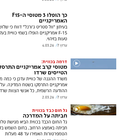
כך הופלו 3 מטוסי ה-F15
האמריקניים
בעיתון "וול סטריט ג'ורנל" דווח כי שלו
F-15 אמריקניים הופלו בשמי כוויית בע
טעות בזיהוי.
ערוץ 7
4.03.26
דרמה בכווית:
מטוסי קרב אמריקניים התרסקו
הטייסים שרדו
משרד ההגנה של כוויית עדכן כי כמה מ
אמריקניים התרסקו בשטח המדינה. על 
ההודעה הרשמית, כל אנשי הצוות שרדו
ערוץ 7
2.03.26
גל חום כבד בכווית
חביתה על המדרכה
גל החום הכבד בכווית הביא מגישת טלווי
חביתה באמצע הרחוב, בחום השמש בל
הטמפרטורות האמירו עד 48 מעלות