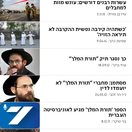
עשרות רבנים דורשים: עונש מוות
למחבלים
עדו בן פורת
3.11.15
'כשתהיה קירבה נפשית ההקרבה לא
תיראה הזויה'
שמעון כהן
9.04.14
כך נסגר תיק "תורת המלך"
עוזי ברוך
18.09.12
מסתמן: מחברי "תורת המלך" לא
יועמדו לדין
ניר הר זהב
24.05.12
הספר 'תורת המלך' מגיע לאוניברסיטה
העברית
בני טוקר
8.12.11