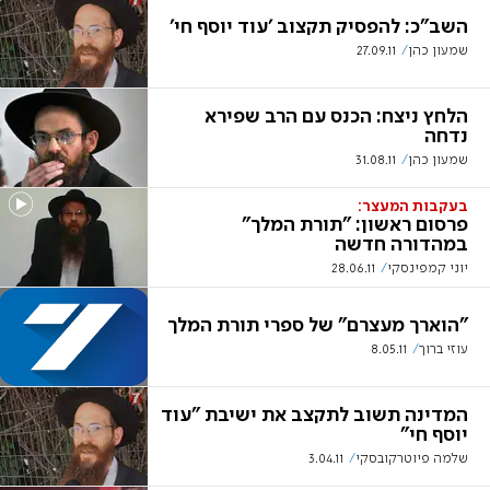
השב"כ: להפסיק תקצוב 'עוד יוסף חי'
שמעון כהן
27.09.11
הלחץ ניצח: הכנס עם הרב שפירא
נדחה
שמעון כהן
31.08.11
בעקבות המעצר:
פרסום ראשון: "תורת המלך"
במהדורה חדשה
יוני קמפינסקי
28.06.11
"הוארך מעצרם" של ספרי תורת המלך
עוזי ברוך
8.05.11
המדינה תשוב לתקצב את ישיבת "עוד
יוסף חי"
שלמה פיוטרקובסקי
3.04.11