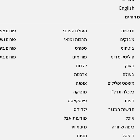
English
מדורים
חדשות
העולם הערבי
פורום צע
מבזקים
תרבות ופנאי
פורום נשו
ביטחוני
ספורט
פורום בי
פוליטי-מדיני
פורומים
פורום בי
בארץ
יהדות
בעולם
צרכנות
משפט ופלילים
אופנה
כלכלה ונדל"ן
מוסיקה
דעות
פיוטקאסט
חדשות המגזר
ילדודס
אוכל
מודעות אבל
כיפה שחורה
מזג אוויר
דיגיטל
תגיות