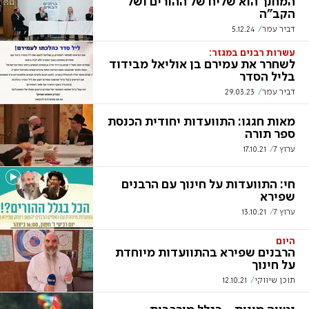
המחנך הוא שליח של ההורים ושל
הקב"ה
דביר עמר
5.12.24
עשרות רבנים במגזר:
לשחרר את עמירם בן אוליאל מבידוד
בליל הסדר
דביר עמר
29.03.23
מאות חגגו: התוועדות יחודית הכנסת
ספר תורה
ערוץ 7
17.10.21
חי: התוועדות על חינוך עם הרבנים
שפירא
ערוץ 7
13.10.21
היום
הרבנים שפירא בהתוועדות מיוחדת
על חינוך
תוכן שיווקי
12.10.21