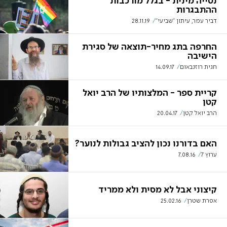
נטייה מינית - בגלל מורכבות
ההתבגרות
דביר עמר, עיתון "שביעי"
28.11.19
החרפה בתג מחיר-תוצאה של סגירת
הישיבה
חגית רוזנבאום
14.09.17
קריית ספר - המלצותיו של הרב יואל
קטן
הרב יואל קטן
20.04.17
האם בדורנו נכון להציב גבולות לנוער?
ערוץ 7
7.08.16
קיצוני אבל לא מסית ולא ממריד
אפרת שטרן
25.02.16