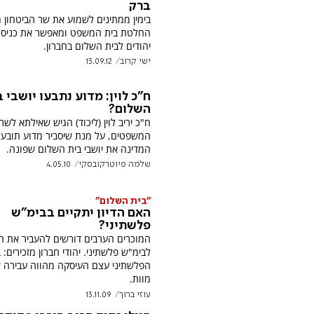
ברק
בימין ממתינים לשמוע את שר הביטחון 
החלטת בית המשפט ומאפשר את כניס
יהודים לבית השלום בחברון.
ישי קרוב
13.09.12
ח"כ לוין: מדוע נתבעו יושבי 
השלום?
ח"כ יריב לוין (ליכוד) הגיש שאילתא לשר
המשפטים, על מנת שיסביר מדוע תובע
המדינה את יושבי בית השלום שפונה.
שלמה פיוטרקובסקי
4.05.10
"בית השלום"
האם הדיון יתקיים בבימ"ש
פלשתיני?
המוכרים הערבים דורשים להעביר את הד
לב
הפלשתיני עצם העיסקה מהווה עבירה 
מוות.
עוזי ברוך
13.11.09