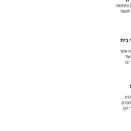
(חמישי)
 תושבי
 בית
ת אשר
של
 צו
רבע
ברון.
ר הם