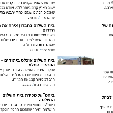
שר המדע אופר אקוניס ביקר בקרית ארבע
הזדמנות נדירה לרכוש בית הממוקם כ-5 דקות
יישוב הארץ קרוב ביותר ללבי. אוודא ככל 
ארבע.
שאכלוס הבתים שנקנו כחוק יתבצע בהק
עדו בן פורת
2.05.16
ח של
בית השלום בחברון אירח את 
הדרום
ים
מאות משפחות ובני נוער מכל רחבי האר
מהדרום הגיעו לשבת חזון בבית השלום ב
.
שארגנה תנועת נחלה.
אורלי הררי
3.08.14
בית השלום אוכלס ביהודים -
התיעוד המלא
עסקת המכירה הושלמה ושר הביטחון אי
ות פסח
המשפחות היהודיות נכנסו לבית השלום 
אירועים
הרב דב ליאור קבע את המזוזה.
די.
חזקי ברוך, חברון
14.04.14
ביהמ"ש: מכירת בית השלום
 לבית
הושלמה
ביהמ"ש המחוזי הצהיר כי מכירת בית ה
יב לוין:
הושלמה, לאחר שהסכום החסר הופקד
בות