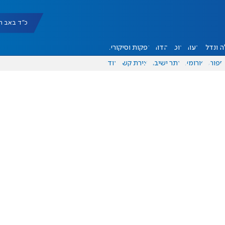
כ"ד באב תשפ"ו |
 ונדל"ן
דעות
אוכל
יהדות
הפקות וסיקורים
ספורט
פורומים
אתר ישיבה
יצירת קשר
עוד