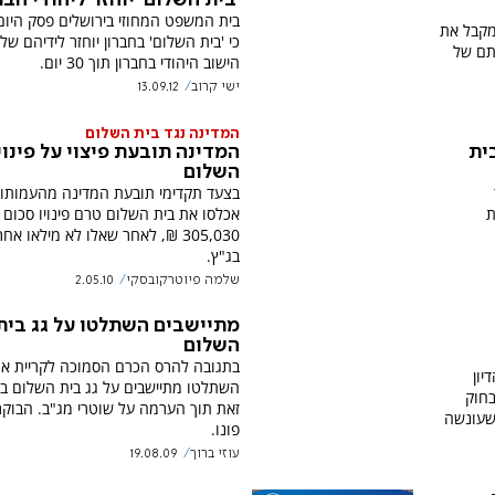
בית המשפט המחוזי בירושלים פסק היום 
מקבל את
כי 'בית השלום' בחברון יוחזר לידיהם של
תם של
הישוב היהודי בחברון תוך 30 יום.
ישי קרוב
13.09.12
המדינה נגד בית השלום
בית
המדינה תובעת פיצוי על פינוי
השלום
בצעד תקדימי תובעת המדינה מהעמותו
ת
אכלסו את בית השלום טרם פינויו סכום 
305,030 ₪, לאחר שאלו לא מילאו אחר
בג"ץ.
שלמה פיוטרקובסקי
2.05.10
מתיישבים השתלטו על גג בית
השלום
בתגובה להרס הכרם הסמוכה לקריית א
יון
השתלטו מתיישבים על גג בית השלום בח
ימ"ש פלשתיני. יהודי חברון מזכירים: בחוק
זאת תוך הערמה על שוטרי מג"ב. הבוק
שעונשה
פונו.
עוזי ברוך
19.08.09