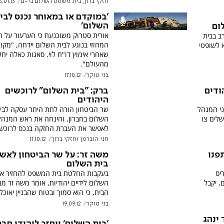
חזקי ברוך, בית משפט השלום בי-ם
6.01.13
'במוקדם או במאוחר נכנס לבי
השלום'
ום
אורית סטרוק משוכנעת כי הערעור על 
רב בבית
המחוזי בנוגע לבית השלום יידחה, "מקוו
א לשופטי
שאחרי אימוץ דו"ח לוי, סאגות כאלה יחל
מהעולם".
בני טוקר
17.10.12
ודים
ברק: "בית השלום" לרוכשים
היהודים
ני המנהל
שר הביטחון הורה לתת היתר עסקה לבי
שלים צו
השלום בחברון, והינחה את ראש המנהל
לאפשר את העברת החזקה בנכס לרוכשיו
חגי הוברמן וחזקי ברוך
11.10.12
פנו
משה זר: על שר הביטחון לאש
בית השלום
יס
בעקבות החלטת בית המשפט להחזיר את
, יקבל
השלום לידיים יהודיות, אומר משה זר מב
הבית, כי הוא סמוך ובטוח שהבניין יאוכל
בני טוקר
19.09.12
ינהג
'בית השלום' יוחזר ליהודי חבר