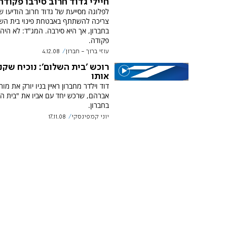
חיילי גדוד חרוב סירבו פקודה
לפלוגה מסייעת של גדוד חרוב הודיעו ש
צריכה להשתתף באבטחת פינוי בית הש
בחברון, אך היא סירבה. המג"ד: לא היה 
פקודה.
עוזי ברוך - חברון
4.12.08
רוכש 'בית השלום': נוכיח שקני
אותו
דוד וילדר מחברון ראיין בניו יורק את מור
אברהם, שרכש יחד עם אביו את "בית ה
בחברון.
יוני קמפינסקי
17.11.08