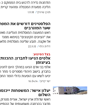
הליכה ממערת המכפלה ומהעיר קריית 
תוכן שיווקי
1.11.18
הפלסטינים דורשים את המפת
שער המוגרבים
ראש המועצה המוסלמית העליונה מאש
את "הציונים הקיצונים" בטימוא מסגד
אל-אקצה. תובע שליטה מוסלמית מלאה
דלית הלוי
22.11.15
בצל הפיגוע:
אלפים הגיעו לחברון. ההכנות
בעיצומן
אלפי בני אדם הגיעו במהלך היום לחגיג
בחברון. בישוב היהודי מספרים כי מחר ה
יגיעו לשיא עם הופעות גדולי הזמר החסי
ישי קרוב
16.04.14
יעלון אישר: המשפחות ייכנסו
השלום
ראשי שדולת ארץ ישראל, אורית סטרוק ויר
מדובר בהרחבה משמעותית של ההתייש