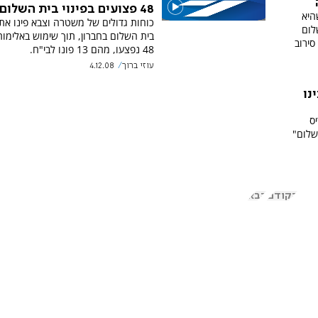
48 פצועים בפינוי בית השלום
היא
כוחות גדולים של משטרה וצבא פינו את 
לום
בית השלום בחברון, תוך שימוש באלימות
סירוב
48 נפצעו, מהם 13 פונו לבי"ח.
עוזי ברוך
4.12.08
נו
יס
שלום"
הקודם
הבא