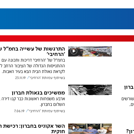
התרגשות של עשייה בחמ"ל ש
'הרחיבי'
בחמ"ל של 'הרחיבי' דריכות ותכונה עם
ההתגייסות הגדולה של הציבור הרחב ל
לקראת גאולת הבית הבא בעיר האבות.
בשיתוף עמותת 'הרחיבי'
23.11.19
ברון
ממשיכים בגאולת חברון
ורשים
ארבע משפחות ראשונות כבר קנו דירה ב
ם,
השלום בחברון.
בשיתוף עמותת ''הרחיבי''
7.06.19
השר אקוניס בחברון: רכישת 
חוקית
ון?