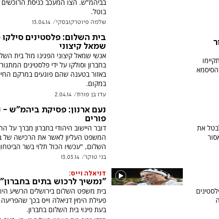
בביהמ"ש. הצו המעכב כניסת הרוכשים ל
בוטל.
שלמה פיוטרקובסקי
13.04.14
בית השלום: פלסטינים סילקו 
ר
שמאל קיצוני
אנשי שמאל קיצוני הפגינו מול בית השל
קיימו
בחברון וסולקו על ידי פלסטינים המתגור
 הסיסמא
באזור בטענה שהם פוגעים במרקם החיי
במקום.
עדו בן פורת
2.04.14
נעם ארנון: פסיקת ביהמ"ש - נ
פורים
לבטל את
דובר היישוב היהודי בחברון מברך על ה
סור
המשפט העליון לאשר את הרכישה של ב
השלום, "עכשיו הכול תלוי בשר הביטחון"
בני טוקר
13.03.14
דניאלה וייס:
"נמשיך לרכוש בתים בחברון"
לסטינים
בית משפט השלום בירושלים הרשיע היו
ה
פעילת הימין דניאלה וייס בכך שהפריעה
בעת פינוי בית השלום בחברון.