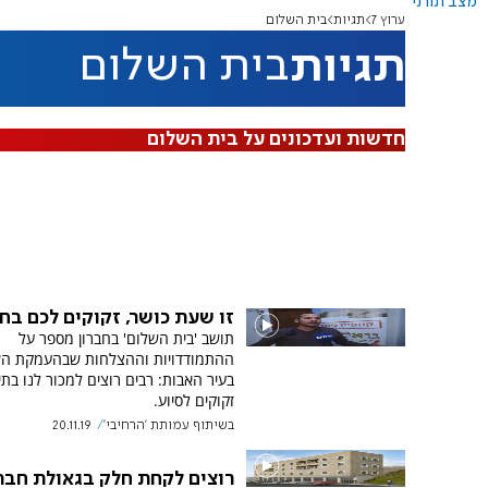
מצב תורני
ערוץ 7
תגיות
בית השלום
תגיות
בית השלום
חדשות ועדכונים על בית השלום
זו שעת כושר, זקוקים לכם בח
תושב 'בית השלום' בחברון מספר על
ההתמודדויות וההצלחות שבהעמקת הש
בעיר האבות: רבים רוצים למכור לנו בתי
זקוקים לסיוע.
בשיתוף עמותת 'הרחיבי'
20.11.19
רוצים לקחת חלק בגאולת חבר