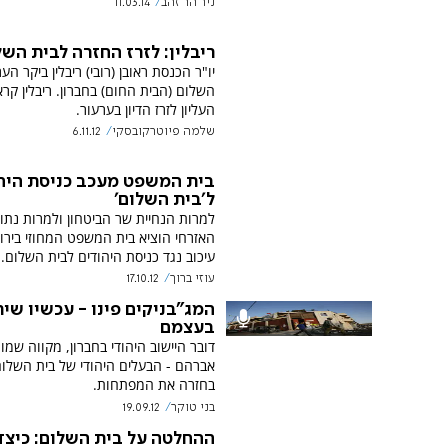
ניר הר זהב
11.03.14
ריבלין: לזרז החזרה לבית השל
יו"ר הכנסת ראובן (רובי) ריבלין ביקר הע
השלום (הבית החום) בחברון. ריבלין קר
העליון לזרז הדיון בערעור.
שלמה פיוטרקובסקי
6.11.12
בית המשפט מעכב כניסת היה
ל'בית השלום'
למרות הנחיית שר הביטחון ולמרות נתו
האזרחי הוציא בית המשפט המחוזי בירו
עיכוב נגד כניסת היהודים לבית השלום.
עוזי ברוך
17.10.12
המג"בניקים פינו - עכשיו שית
בעצמם
דובר היישוב היהודי בחברון, מקווה שמור
אברהם - הבעלים היהודי של בית השלום
בחזרה את המפתחות.
בני טוקר
19.09.12
ההחלטה על בית השלום: כיצד 