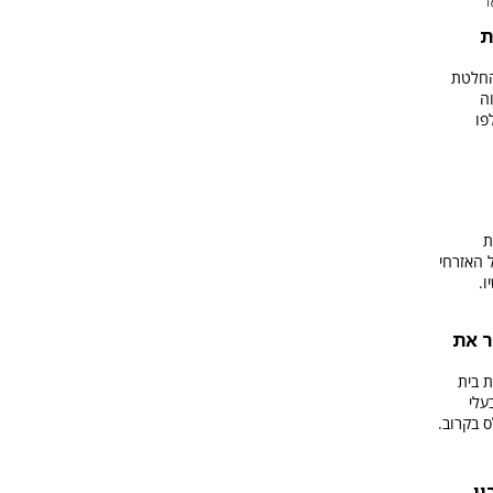
1
ת
החלטת
ה
פו
ת
 האזרחי
.
ר את
 בית
עלי
ס בקרוב.
ון