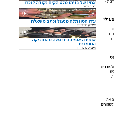
בית -
אחיו של בניהו מלט הקים נקודה לזכרו
דביר עמר
פעילי
עדן חסון תלה מנעול וכתב משאלה
איציק ברנדויין
ום
רים
ם
אופירה אסייג התרגשה מהמוזיקה
החסידית
איציק ברנדויין
ס
חלטת בית
ית
.
ם את
 לשוטרים