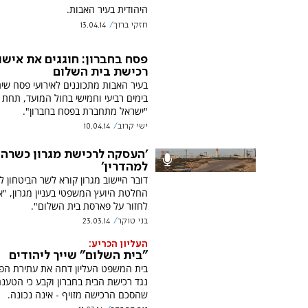
היהודית בעיר האבות.
חזקי ברוך
13.04.14
פסח בחברון: חוגגים את אישו
רכישת בית השלום
בעיר האבות מתכוננים לאירועי פסח שית
בימים רביעי וחמישי בחול המועד, תחת
"ישראל מתחברת בפסח בחברון".
ישי קרוב
10.04.14
'העסקה לרכישת מגרון כשרה
למהדרין'
דובר היישוב מגרון קורא לשר הביטחון 
החלטת היועץ המשפטי בעניין מגרון, "א
לחזור על פארסת בית השלום".
בני טוקר
23.03.14
העליון הכריע:
"בית השלום" שייך ליהודים
בית המשפט העליון דחה את עתירת הפ
נגד רכישת הבית בחברון וקבע כי הטענ
שהסכם הרכישה מזויף - אינה נכונה.