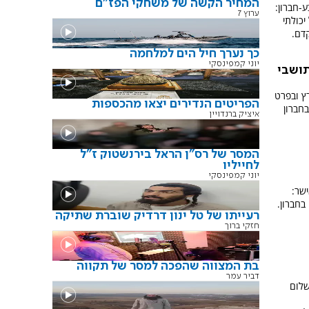
המחיר הקשה של משחקי הפז"ם
-חברון:
ערוץ 7
יכולתי
דם.
כך נערך חיל הים למלחמה
יוני קמפינסקי
תושבי
ץ ובפרט
הפריטים הנדירים יצאו מהכספות
חברון
איציק ברנדויין
המסר של רס"ן הראל בירנשטוק ז"ל
לחייליו
יוני קמפינסקי
שר:
בחברון.
רעייתו של טל ינון דרדיק שוברת שתיקה
חזקי ברוך
בת המצווה שהפכה למסר של תקווה
דביר עמר
שלום