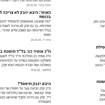
יפסיק עם הסלחנות שלו לחברי רשימת ב
חזקי ברוך
20.01.20
האוזר: היבא יזבק לא צריכה 
בכנסת
"כפי שמנענו מגופשטיין להתמודד לכנס
רעי חוק
אמירותיו, כך גם יזבק לא צריכה לשבת 
ם",
בגלל הזדהותה עם מאבק אלים וטרור", 
האוזר
ערוץ 7
20.01.20
סילת
ח"כ אופיר כץ: בל"ד תומכת ב
 לבקשה
ח"כ אופיר כץ מהליכוד ויו"ר בל"ד לשעב
נסת
זחאלקה התעמתו בשידור על הלגיטימיו
" בנוגע
המפלגה ושל חברת הכנסת היבא יזבק.
19.01.20
103FM
לשטח
היבא יזבק תיפסל?
ח"כ יזבק הביעה צער על חיסולו של המ
עבר
סמיר קונטאר, שרוצץ את גולגלתה של ע
מוך
ז"ל. יזבק גם בירכה מחבל שהורשע בקש
הגיב
חיזבאללה