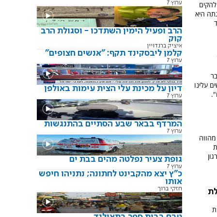
ערוץ 7
להקים
תה היא
הרב ופעיל הימין השתדכו - וסגולת הרב
קוק
איציק ברנדויין
קלמן ליבסקינד תקף: "אנשים חצופים"
ערוץ 7
בר
ם עלינו
דיון על מכינת עלי הצית עימות באולפן
".
ערוץ 7
המרדף בבאר שבע הסתיים בהתנגשות
ערוץ 7
מהווה
ת
גון
גופת צעיר נפלטה מהים בבת ים
ערוץ 7
כ"ץ יצא מהקבינט לחתונה; נתניהו חיפש
אותו
חזקי ברוך
לת
ת
טבח בבית ספר בתאילנד