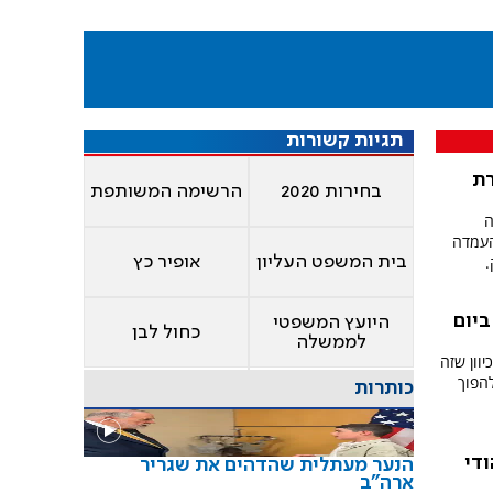
תגיות קשורות
רת
בחירות 2020
הרשימה המשותפת
ה
העמדה
.
בית המשפט העליון
אופיר כץ
ביום
היועץ המשפטי
כחול לבן
לממשלה
וון שזה
הפוך
כותרות
ודי
הנער מעתלית שהדהים את שגריר
ארה"ב