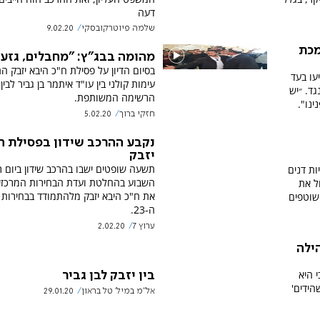
דעה
שלמה פיוטרקובסקי
9.02.20
מכת
מהומה בבג"ץ: "מחבלים, גזען
בסיום הדיון על פסילת ח"כ היבא יזבק 
עו בעד
עימות קולני בין עו"ד איתמר בן גביר לבין
ד. ״יש
הרשימה המשותפת.
ינו".
חזקי ברוך
5.02.20
נקבע ההרכב שידון בפסילת ח
יזבק
תשעה שופטים ישבו בהרכב שידון ביום ר
ת דנים
השבוע בהחלטת ועדת הבחירות המרכזי
ל את
את ח"כ היבא יזבק מלהתמודד בבחירות 
שוטפים
ה-23.
ערוץ 7
2.02.20
ילה
 היא
בין יזבק לבן גביר
הידים'
אל"מ במיל' טל בראון
29.01.20