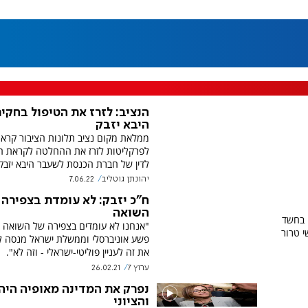
הנציב: לזרז את הטיפול בחקי
היבא יזבק
ממלאת מקום נציב תלונות הציבור קרא
לפרקליטות לזרז את ההחלטה לקראת 
לדין של חברת הכנסת לשעבר היבא יזבק
יהונתן גוטליב
7.06.22
ח"כ יזבק: לא עומדת בצפירה 
השואה
 בחשד
"אנחנו לא עומדים בצפירה של השואה כי
י טרור
פשע אוניברסלי וממשלת ישראל מנסה ל
את זה לעניין פוליטי-ישראלי - וזה לא".
ערוץ 7
26.02.21
נפרק את המדינה מאופיה היה
והציוני