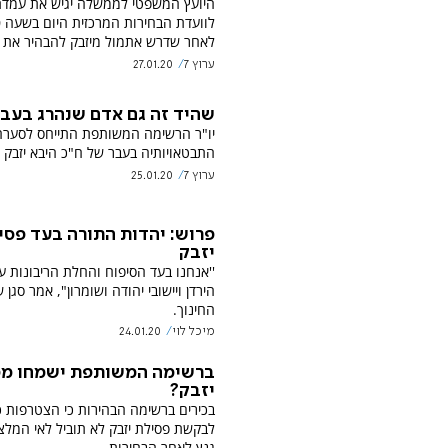
היועץ המשפטי לממשלה יגיש את עמדת
ל
לאחר שדרש אתמול מיזבק להבהיר את ד
ערוץ 7
27.01.20
שהיד זה גם אדם שנהרג בעב
יו"ר הרשימה המשותפת התייחס לסערה
התבטאויותיה בעבר של ח"כ היבא יזבק
ערוץ 7
25.01.20
פרוש: יהדות התורה בעד פסי
יזבק
''אנחנו בעד הסיפוח והחלת הריבונות 
הירדן ויישובי יהודה ושומרון", אמר סגן 
החינוך.
מיכל לוי
24.01.20
ברשימה המשותפת ישמחו מפ
יזבק?
בכירים ברשימה הבהירות כי הצטרפות כ
לבקשת פסילת יזבק לא תוביל לאי המלצ
גנץ לאחר הבחירות.