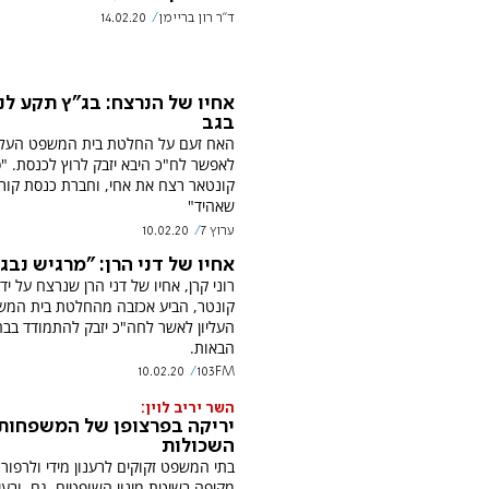
ד"ר רון בריימן
14.02.20
אחיו של הנרצח: בג"ץ תקע לנו
בגב
האח זעם על החלטת בית המשפט העליו
לאפשר לח"כ היבא יזבק לרוץ לכנסת. "
קונטאר רצח את אחי, וחברת כנסת קור
שאהיד"
ערוץ 7
10.02.20
אחיו של דני הרן: "מרגיש נבג
רוני קרן, אחיו של דני הרן שנרצח על ידי
קונטר, הביע אכזבה מהחלטת בית המ
העליון לאשר לחה"כ יזבק להתמודד בבח
הבאות.
10.02.20
103FM
השר יריב לוין:
יריקה בפרצופן של המשפחות
השכולות
בתי המשפט זקוקים לרענון מידי ולרפור
מקיפה בשיטת מינוי השופטים. גם, ובעי