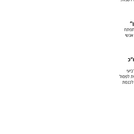
"
התפתח
 אנשי
"כ
ביעי
ת לפסול
לכנסת