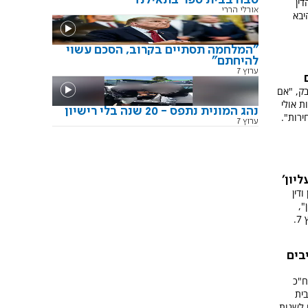
ין
אורלי הררי
יבא
"המלחמה תסתיים בקרוב, הסכם עשוי
להיחתם"
ערוץ 7
בק, "אם
 אולי
נהג המונית נתפס - 20 שנה בלי רישיון
ירות".
ערוץ 7
יון'
ודין
",
.
בים
ח"כ
בית
 לשנות.