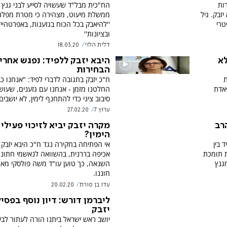
ות
הח"כית מבל"ד שעשויה לסייע לבני גנץ 
זבק. גיל
ממשלת מיעוט, מצהירה כי מטרת מפלג
תפטרי
''להיאבק בכל הכוח בגזענות, באפרטהייד
ובציונות''
דלית הלוי
18.03.20
לא
היבא יזבק ללפיד: נפגש אחרי
הבחירות
ת
ח"כ יזבק בתגובה לדברי לפיד: "אנחנו כ
אדת
החלטנו מזמן - אנחנו עם גזענים, שעושי
סיבוב ציני כדי להתחנף לימין, לא יושבים
ערוץ 7
27.02.20
הרב
מקרה יזבק יביא לזיכוי פעילי
הימין?
 בין
אי הפתיחה בחקירה נגד ח"כ היבא יזבק 
ת תומכת
אכיפה בררנית, בהשוואה לנאשמי חתונ
גנץ
השנאה, כך טוען עו"ד משה פולסקי מאר
חוננו.
עדו בן פורת
20.02.20
ליברמן דורש: דיון נוסף בפסי
יזבק
יושב ראש ישראל ביתנו הורה לעתור לבי