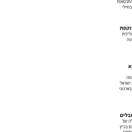
התבטאות
יילי
וקפת
ח"כית
יעה
א
מה
 ישראל
בארגוני
בלים
ה של
ם בג"ץ