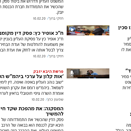
המשפט העליון ולדרוש את ביטול פסק הד
שהכשיר את התמודדות חברת הכנסת ה
יזבק.
חזקי ברוך
10.02.20
 סכין
ח"כ אופיר כץ: פסק דין מקומם
ן
ח"כ אופיר כץ על פסיקת העליון בעניין יז
סמיר
אין משמעות להחלטות של ועדת הבחירות
את לו
צריך לבטל אותה או לחזק את ועדת הבח
חזקי ברוך
10.02.20
ד"
פרשת היבא יזבק
 סמיר
'אות קלון על ערכי ביהמ"ש העל
שפט
"שוב נוהג העליון באיפה ואיפה, דין לימין 
ירות
לשמאל. ביהמ"ש רומס את עקרון השוויון
אומרת השרה ציפי חוטובלי בראיון לערוץ 7
שמעון כהן
10.02.20
המסקנה: את מהפכת שקד חיי
להמשיך
פסק הדין שהכשיר את התמודדותה של 
מה
היבא יזבק לכנסת הוא בבואה של הרכב 
קר, בגלל
המשפט העליון, ואת ההרכב הזה חייבים