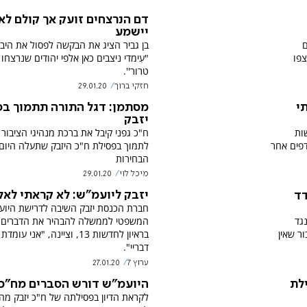
דם הנרצחים זועק אך קולם לא
יישמע
בן גביר הציג את הבקשה לפסול את היבא
ם
"עִימדי ניצבים כאן אלפי יהודים שנרצחו
צפו
טרור''.
חזקי ברוך
29.01.20
י
מסתמן: דגל התורה תתמוך ב
יזבק
ות
ח"כ גפני קיבל את ברכת מנהיגי הציבור 
דפים אחר
לתמוך בפסילת ח"כ היזבק שתעלה היום 
הבחירות
מיכל לוי
29.01.20
יזבק ליועמ"ש: לא קראתי לאל
דד
חברת הכנסת יזבק השיבה לדרישת היוע
גד
המשפטי לממשלה להבהיר את הדברים
ור שאין
בראיון לחדשות 13, וציינה, "אני ע
דבריי".
ערוץ 7
27.01.20
היועמ"ש דורש הסברים מח"כ 
לת
לקראת הדיון בפסילתה של ח"כ יזבק מה