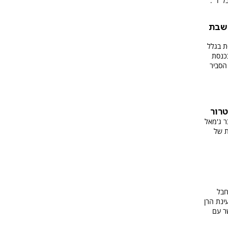
ל"ד".
לשבת
ת בגלל
בכנסת
הסביר
טרור
ר ג'מאל
ת של
חבל
ינת הרן
ר עם