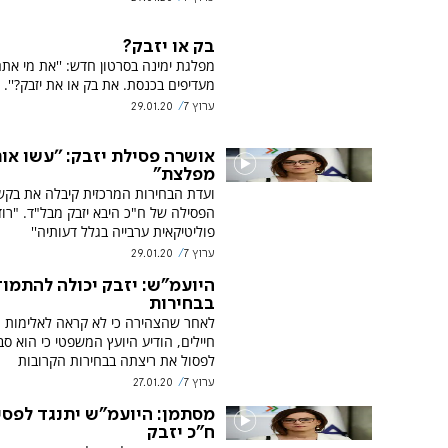
בק או יזבק?
מפלגת ימינה בסרטון חדש: ''את מי את
מעדיפים בכנסת. את בק או את יזבק?''. 
ערוץ 7
29.01.20
אושרה פסילת יזבק: ''עשו אות
מפלצת"
ועדת הבחירות המרכזית קיבלה את בקש
הפסילה של ח"כ היבא יזבק מבל"ד. "רו
פוליטיקאית ערבייה בגלל דעותיה''
ערוץ 7
29.01.20
היועמ"ש: יזבק יכולה להתמו
בבחירות
לאחר שהצהירה כי לא קראה לאלימות נ
חיילים, הודיע היועץ המשפטי כי הוא סב
לפסול את ריצתה בבחירות הקרובות
ערוץ 7
27.01.20
מסתמן: היועמ"ש יתנגד לפסי
ח"כ יזבק