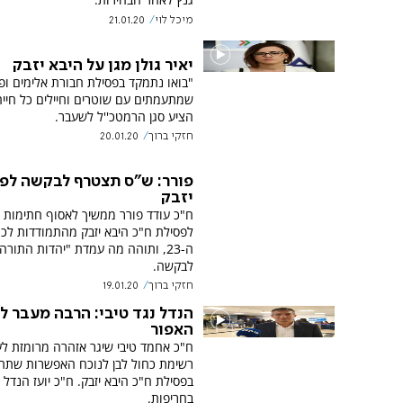
מיכל לוי
21.01.20
יאיר גולן מגן על היבא יזבק
"בואו נתמקד בפסילת חבורת אלימים ופו
שמתעמתים עם שוטרים וחיילים כל חייה
הציע סגן הרמטכ''ל לשעבר.
חזקי ברוך
20.01.20
פורר: ש"ס תצטרף לבקשה לפ
יזבק
ח"כ עודד פורר ממשיך לאסוף חתימות
לפסילת ח"כ היבא יזבק מהתמודדות לכ
ה-23, ותוהה מה עמדת "יהדות התורה
לבקשה.
חזקי ברוך
19.01.20
הנדל נגד טיבי: הרבה מעבר 
האפור
ח"כ אחמד טיבי שיגר אזהרה מרומזת ל
רשימת כחול לבן לנוכח האפשרות שתת
בפסילת ח"כ היבא יזבק. ח"כ יועז הנדל 
בחריפות.