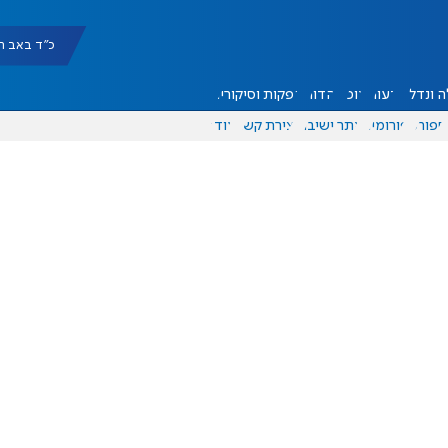
כ"ד באב תשפ"ו |
 ונדל"ן
דעות
אוכל
יהדות
הפקות וסיקורים
ספורט
פורומים
אתר ישיבה
יצירת קשר
עוד