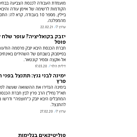
מועמדת העבודה לכנסת הצביעה בבחיר
הקודמות לרשימה של איימן עודה והיבא י
ביילין, מספר 10 בעבודה, קרא לה: ה
מהמפלגה.
ערוץ 7
22.02.21
יזבק בקואליציה? עופר שלח 
פוסל
חברת הכנסת היבא יזבק פרסמה הודעו
בפייסבוק בשבחם של השהידים באינתיפ
אל-אקצה וסמיר קונטאר.
דלית הלוי
17.03.20
ימינה לבני גנץ: תתנצל בפני 
פרץ
בימינה הגדירו את ההשוואה שעשה לפיד
תא"ל (מיל') הרב פרץ לבין חברת הכנס
המחבלים היבא יזבק כ"חוצפה" ודרשו מ
להתנצל.
ערוץ 7
27.02.20
פוליטיקאים בגלימות