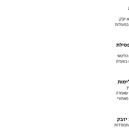
 יזבק:
 בפעולות
פסילת
הליטאי
בוועדת
ימות
ץ
 שאמרה
ומדת מאחורי
יזבק
תמודדות