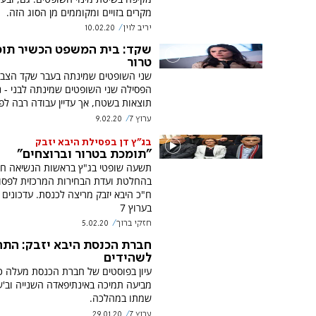
מקרים בזויים ומקוממים מן הסוג הזה.
יריב לוין
10.02.20
שקד: בית המשפט הכשיר תו
טרור
שני השופטים שמינתה בעבר שקד הצבי
הפסילה שני השופטים שמינתה לבני - נג
תוצאות בשטח, אך עדיין עבודה רבה לפנ
ערוץ 7
9.02.20
בג"ץ דן בפסילת היבא יזבק
"תומכת בטרור וברוצחים"
תשעה שופטי בג"ץ בראשות הנשיאה חיו
בהחלטת ועדת הבחירות המרכזית לפסו
ח"כ היבא יזבק מריצה לכנסת. עדכונים 
בערוץ 7
חזקי ברוך
5.02.20
חברת הכנסת היבא יזבק: התה
לשהידים
עיון בפוסטים של חברת הכנסת מעלה כי
מביעה תמיכה באינתיפאדה השנייה וב'ש
שמתו במהלכה.
ערוץ 7
29.01.20