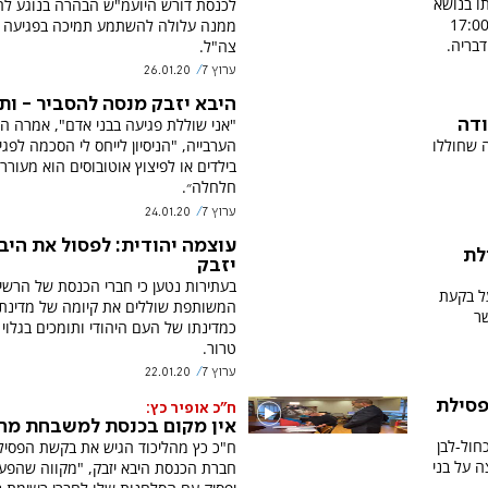
ו בנושא
לכנסת דורש היועמ"ש הבהרה בנוגע ל
וועדת הבחירות המרכזית היום בשעה 17:00
ממנה עלולה להשתמע תמיכה בפגיעה בח
בריה.
צה"ל.
ערוץ 7
26.01.20
היבא יזבק מנסה להסביר - ות
"אני שוללת פגיעה בבני אדם", אמרה ה
ודה
 שחוללו
הערבייה, "הניסיון לייחס לי הסכמה לפג
בילדים או לפיצוץ אוטובוסים הוא מעורר
חלחלה״.
ערוץ 7
24.01.20
עוצמה יהודית: לפסול את היב
לת
יזבק
בעתירות נטען כי חברי הכנסת של הרשי
על בקעת
המשותפת שוללים את קיומה של מדינת
שר
כמדינתו של העם היהודי ותומכים בגלוי 
טרור.
ערוץ 7
22.01.20
סילת
ח"כ אופיר כץ:
אין מקום בכנסת למשבחת מח
חול-לבן
ח"כ כץ מהליכוד הגיש את בקשת הפסיל
ה על בני
חברת הכנסת היבא יזבק, "מקווה שהפע