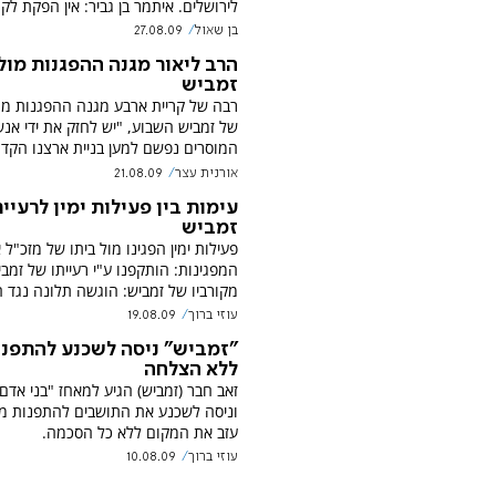
לירושלים. איתמר בן גביר: אין הפקת לק
בן שאול
27.08.09
הרב ליאור מגנה ההפגנות מול
זמביש
רבה של קריית ארבע מגנה ההפגנות מול
של זמביש השבוע, "יש לחזק את ידי אנש
המוסרים נפשם למען בניית ארצנו הקדו
אורנית עצר
21.08.09
עימות בין פעילות ימין לרעיי
זמביש
פעילות ימין הפגינו מול ביתו של מזכ"ל 
המפגינות: הותקפנו ע"י רעייתו של זמבי
מקורביו של זמביש: הוגשה תלונה נגד ה
עוזי ברוך
19.08.09
"זמביש" ניסה לשכנע להתפנו
ללא הצלחה
זאב חבר (זמביש) הגיע למאחז "בני אדם"
וניסה לשכנע את התושבים להתפנות מר
עזב את המקום ללא כל הסכמה.
עוזי ברוך
10.08.09