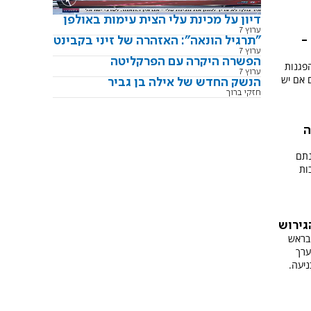
דיון על מכינת עלי הצית עימות באולפן
ערוץ 7
"תרגיל הונאה": האזהרה של זיני בקבינט
-
ערוץ 7
הפשרה היקרה עם הפרקליטה
הפגנות
ערוץ 7
 אם יש
הנשק החדש של אילה בן גביר
חזקי ברוך
ה
נתם
ות
גירוש
 בראש
ערך
יעה.