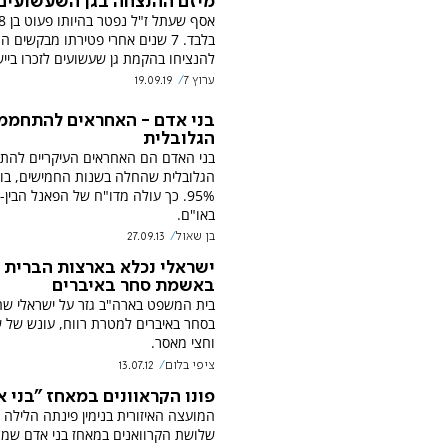
מיזם ההנצחה בגן השעשועים
בלבד. 7 שנים אחרי פטירתו מבקשים הו
להנציחו בהקמת גן שעשועים לזכרו בייש
ערוץ 7
19.09.19
בני אדם - האחראים להתחממ
הגלובלית
בני האדם הם האחראים העיקריים להת
הגלובלית שהחלה בשנות החמישים, בוו
95%. כך עולה מדו"ח של הפאנל הבין
באו"ם.
בן שאול
27.09.13
ישראלי נכלא בארצות הברית
באשמת סחר באיברים
בית המשפט בארה"ב גזר על ישראלי ש
בסחר באיברים למטרת רווח, עונש של ש
וחצי מאסר.
ציפי בלום
13.07.12
פונו הקראוונים במאחז "בני 
המועצה האיזורית בנימין פינתה הלילה 
שלושת הקרוואנים במאחז בני אדם שמצ