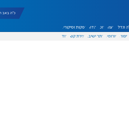
כ"ה באב תשפ"ו |
 ונדל"ן
דעות
אוכל
יהדות
הפקות וסיקורים
ספורט
פורומים
אתר ישיבה
יצירת קשר
עוד