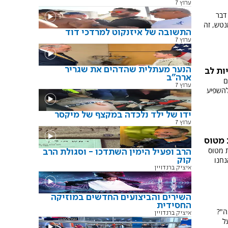
ערוץ 7
דבר
נטש, זה
התשובה של איזנקוט למרדכי דוד
ערוץ 7
הנער מעתלית שהדהים את שגריר
ות לב
ארה"ב
ם
ערוץ 7
להשפיע
ידו של ילד נלכדה במקצף של מיקסר
ערוץ 7
תרסקות מטוס
הרב ופעיל הימין השתדכו - וסגולת הרב
נחנו
קוק
איציק ברנדויין
השירים והביצועים החדשים במוזיקה
החסידית
ה"?
איציק ברנדויין
ל