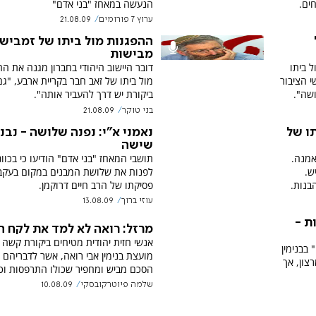
חים.
הנעשה במאחז "בני אדם"
ערוץ 7 פורומים
21.08.09
ההפגנות מול ביתו של זמביש 
מבישות
 ביתו
דובר היישוב היהודי בחברון מגנה את ה
י הציבור
מול ביתו של זאב חבר בקריית ארבע, "גם
שה".
ביקורת יש דרך להעביר אותה".
בני טוקר
21.08.09
תו של
נאמני א"י: נפנה שלושה - נבנ
שישה
אמנה.
תושבי המאחז "בני אדם" הודיעו כי בכוו
ש.
לפנות את שלושת המבנים במקום בעקב
בנות.
פסיקתו של הרב חיים דרוקמן.
עוזי ברוך
13.08.09
ת -
מרזל: רואה לא למד את לקח ה
אנשי חזית יהודית מטיחים ביקורת קשה
 בבנימין
מועצת בנימין אבי רואה, אשר לדבריהם 
צון, אך
הסכם מביש ומחפיר שכולו התרפסות וכנ
שלמה פיוטרקובסקי
10.08.09