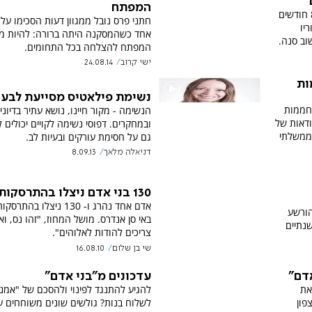
המפתח
אסף שעתל ז"ל נפטר בהיותו פעוט בן 8 חודשים
חתני פרס נובל ממגוון דעות הסכימו על 
ריו
אחד כשהמסקנה היתה ברורה: להיות מ
וב סנה.
המפתח להצלחה בכל התחומים.
ישי קרוב
24.08.14
ות
נשימת פילאטיס מסייעת לבעי
חממות
הנשימה - מקור חיינו, נושא עתיר בדיוני
דאות של
ובמחקרים. דפוסי נשימה לקויים יכולים 
-ממשלתי
גם על חסימת עורקים ובעיות לב.
דניאלה מלאך
8.09.13
130 בני אדם ניצלו בהתרסקות מטוס
אדם אחד נהרג ו- 130 ניצלו בה
הורשע
באי סן אנדרס. מושל המחוז, "זהו נס, וא
נתיים
צריכים להודות לאלוהים".
שי בן שלום
16.08.10
אדם"
עדכונים מ"בני אדם"
את
להגיע להתנגד לפינוי ולהסכם של "אמנ
פון
לשלוח בנות? גולשים שונים משוחחים ע