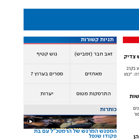
תגיות קשורות
זאב חבר (זמביש)
גוש קטיף
 צדיק
ע בקרב
ה: "כמו
מאחזים
ספרים בערוץ 7
התרסקות מטוס
יערות
שות
ם
ים
כותרות
ור
המפגש המרגש של הרמטכ"ל עם בת
פקודו שנפל
הן