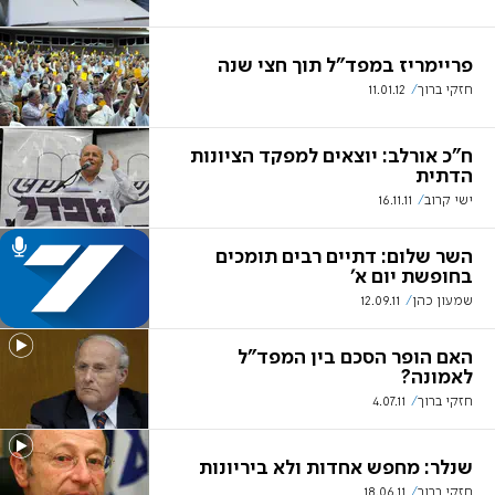
פריימריז במפד"ל תוך חצי שנה
חזקי ברוך
11.01.12
ח"כ אורלב: יוצאים למפקד הציונות
הדתית
ישי קרוב
16.11.11
השר שלום: דתיים רבים תומכים
בחופשת יום א'
שמעון כהן
12.09.11
האם הופר הסכם בין המפד"ל
לאמונה?
חזקי ברוך
4.07.11
שנלר: מחפש אחדות ולא ביריונות
חזקי ברוך
18.06.11