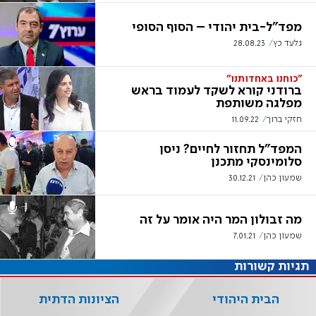
מפד"ל-בית יהודי – הסוף הסופי
גלעד כץ
28.08.23
"כוחנו באחדותנו"
ברודני קורא לשקד לעמוד בראש
מפלגה משותפת
חזקי ברוך
11.09.22
המפד"ל תחזור לחיים? ניסן
סלומינסקי מתכנן
שמעון כהן
30.12.21
מה זבולון המר היה אומר על זה
שמעון כהן
7.01.21
תגיות קשורות
הבית היהודי
הציונות הדתית