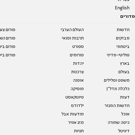
English
מדורים
חדשות
העולם הערבי
פורום צע
מבזקים
תרבות ופנאי
פורום נשו
ביטחוני
ספורט
פורום בי
פוליטי-מדיני
פורומים
פורום בי
בארץ
יהדות
בעולם
צרכנות
משפט ופלילים
אופנה
כלכלה ונדל"ן
מוסיקה
דעות
פיוטקאסט
חדשות המגזר
ילדודס
אוכל
מודעות אבל
כיפה שחורה
מזג אוויר
דיגיטל
תגיות