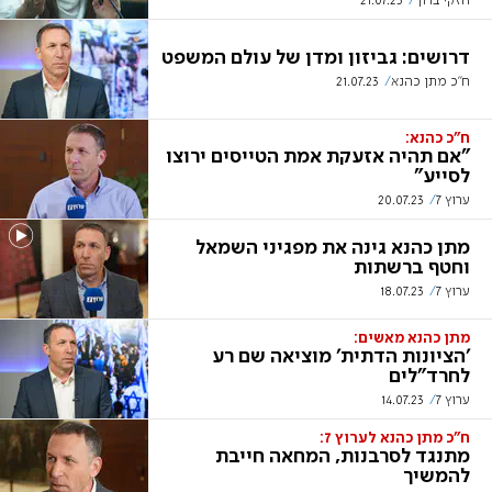
חזקי ברוך
21.07.23
דרושים: גביזון ומדן של עולם המשפט
ח"כ מתן כהנא
21.07.23
ח"כ כהנא:
"אם תהיה אזעקת אמת הטייסים ירוצו
לסייע"
ערוץ 7
20.07.23
מתן כהנא גינה את מפגיני השמאל
וחטף ברשתות
ערוץ 7
18.07.23
מתן כהנא מאשים:
'הציונות הדתית' מוציאה שם רע
לחרד"לים
ערוץ 7
14.07.23
ח"כ מתן כהנא לערוץ 7:
מתנגד לסרבנות, המחאה חייבת
להמשיך