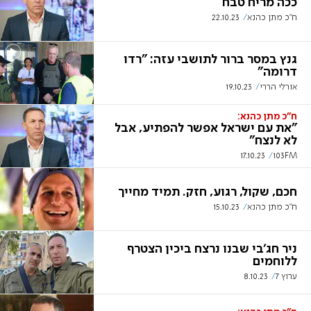
ככה מריח טבח
ח"כ מתן כהנא
22.10.23
גנץ במסר ברור לתושבי עזה: "רדו
דרומה"
אורלי הררי
19.10.23
ח"כ מתן כהנא:
"את עם ישראל אפשר להפתיע, אבל
לא לנצח"
17.10.23
103FM
חכם, שקול, רגוע, חזק. תמיד מחייך
ח"כ מתן כהנא
15.10.23
‏ניר חג'בי שבנו נרצח ביכין הצטרף
ללוחמים
ערוץ 7
8.10.23