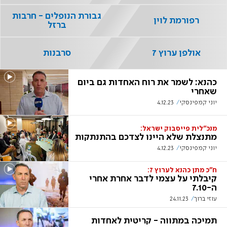
גבורת הנופלים - חרבות
רפורמת לוין
ברזל
אולפן ערוץ 7
סרבנות
כהנא: לשמר את רוח האחדות גם ביום
שאחרי
יוני קמפינסקי
4.12.23
מנכ"לית פייסבוק ישראל:
מתנצלת שלא היינו לצדכם בהתנתקות
יוני קמפינסקי
4.12.23
ח"כ מתן כהנא לערוץ 7:
קיבלתי על עצמי לדבר אחרת אחרי
ה-7.10
עוזי ברוך
24.11.23
תמיכה במתווה - קריטית לאחדות