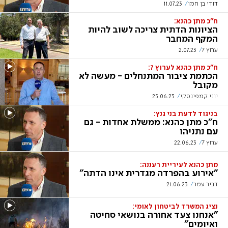
דודי בן חמו
11.07.23
ח"כ מתן כהנא:
הציונות הדתית צריכה לשוב להיות
המקף המחבר
ערוץ 7
2.07.23
ח"כ מתן כהנא לערוץ 7:
הכתמת ציבור המתנחלים - מעשה לא
מקובל
יוני קמפינסקי
25.06.23
בניגוד לדעת בני גנץ:
ח"כ מתן כהנא: ממשלת אחדות - גם
עם נתניהו
ערוץ 7
22.06.23
מתן כהנא לעיריית רעננה:
"אירוע בהפרדה מגדרית אינו הדתה"
דביר עמר
21.06.23
נציג המשרד לביטחון לאומי:
"אנחנו צעד אחורה בנושאי סחיטה
ואיומים"