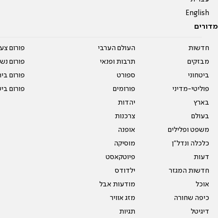
English
מדורים
חדשות
העולם הערבי
פורום צע
מבזקים
תרבות ופנאי
פורום נשו
ביטחוני
ספורט
פורום בי
פוליטי-מדיני
פורומים
פורום בי
בארץ
יהדות
בעולם
צרכנות
משפט ופלילים
אופנה
כלכלה ונדל"ן
מוסיקה
דעות
פיוטקאסט
חדשות המגזר
ילדודס
אוכל
מודעות אבל
כיפה שחורה
מזג אוויר
דיגיטל
תגיות