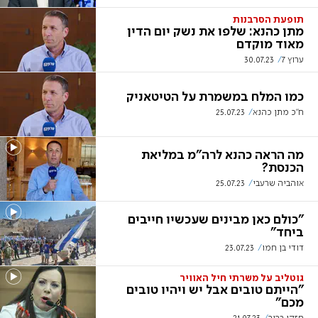
תופעת הסרבנות
מתן כהנא: שלפו את נשק יום הדין
מאוד מוקדם
ערוץ 7
30.07.23
כמו המלח במשמרת על הטיטאניק
ח"כ מתן כהנא
25.07.23
מה הראה כהנא לרה"מ במליאת
הכנסת?
אוהביה שרעבי
25.07.23
"כולם כאן מבינים שעכשיו חייבים
ביחד"
דודי בן חמו
23.07.23
גוטליב על משרתי חיל האוויר
"הייתם טובים אבל יש ויהיו טובים
מכם"