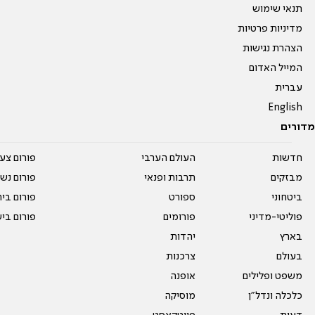
תנאי שימוש
מדיניות פרטיות
הצהרת נגישות
המייל האדום
עברית
English
מדורים
חדשות
העולם הערבי
פורום צע
מבזקים
תרבות ופנאי
פורום נשו
ביטחוני
ספורט
פורום בי
פוליטי-מדיני
פורומים
פורום בי
בארץ
יהדות
בעולם
צרכנות
משפט ופלילים
אופנה
כלכלה ונדל"ן
מוסיקה