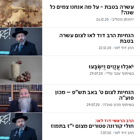
עשרה בטבת - על מה אנחנו צמים כל
שנה?
יהונתן גוטליב
24.12.20
הנחיות הרב דוד לאו לצום עשרה
בטבת
הרב דוד לאו
22.12.20
יֹאכְלוּ עֲנָוִים וְיִשְׂבָּעוּ
בשיתוף 'ענבי טלי'
29.07.20
הנחיות לצום ט' באב תש"פ – מכון
פוע"ה
בשיתוף מכון פוע"ה
29.07.20
הרב הראשי דוד לאו:
חולי קורונה פטורים מצום י"ז בתמוז
הרב דוד לאו
7.07.20