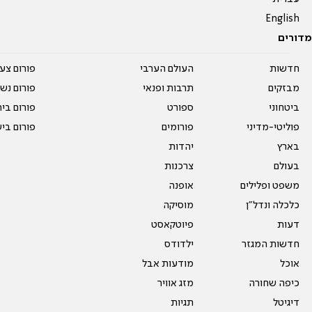
English
מדורים
חדשות
העולם הערבי
פורום צע
מבזקים
תרבות ופנאי
פורום נשו
ביטחוני
ספורט
פורום בי
פוליטי-מדיני
פורומים
פורום בי
בארץ
יהדות
בעולם
צרכנות
משפט ופלילים
אופנה
כלכלה ונדל"ן
מוסיקה
דעות
פיוטקאסט
חדשות המגזר
ילדודס
אוכל
מודעות אבל
כיפה שחורה
מזג אוויר
דיגיטל
תגיות