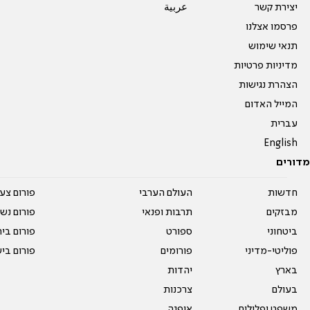
יצירת קשר
عربية
פרסמו אצלנו
תנאי שימוש
מדיניות פרטיות
הצהרת נגישות
המייל האדום
עברית
English
מדורים
חדשות
העולם הערבי
פורום צע
מבזקים
תרבות ופנאי
פורום נשו
ביטחוני
ספורט
פורום בי
פוליטי-מדיני
פורומים
פורום בי
בארץ
יהדות
בעולם
צרכנות
משפט ופלילים
אופנה