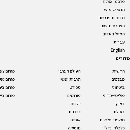
פרסמו אצלנו
תנאי שימוש
מדיניות פרטיות
הצהרת נגישות
המייל האדום
עברית
English
מדורים
חדשות
העולם הערבי
פורום צע
מבזקים
תרבות ופנאי
פורום נשו
ביטחוני
ספורט
פורום בי
פוליטי-מדיני
פורומים
פורום בי
בארץ
יהדות
בעולם
צרכנות
משפט ופלילים
אופנה
כלכלה ונדל"ן
מוסיקה