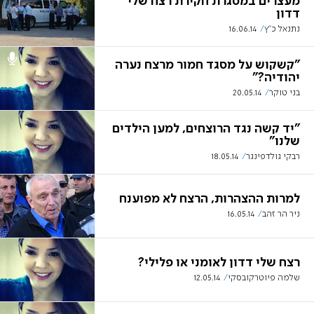
מעצרים במסגרת חקירת רצח שלי
דדון
נתנאל כ"ץ
16.06.14
"קשקוש על מסגד חמור מרצח נערה
יהודיה?"
בני טוקר
20.05.14
"יד קשה נגד הרוצחים, למען הילדים
שלנו"
רבקי גולדפינגר
18.05.14
למרות ההצהרות, הרצח לא מפוענח
ניר הר זהב
16.05.14
רצח שלי דדון לאומני או פלילי?
שלמה פיוטרקובסקי
12.05.14