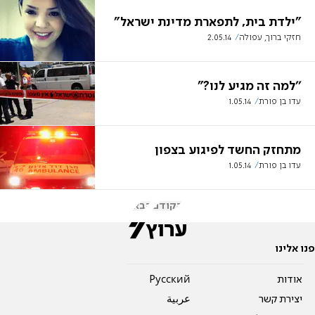
"ילדת בית, לתפארת מדינת ישראל"
חזקי ברוך, עפולה
2.05.14
''למה זה מגיע לנו?"
עדו בן פורת
1.05.14
מתחזק החשד לפיגוע בצפון
עדו בן פורת
1.05.14
הקודם
הבא
פנו אלינו
אודות
Pусский
יצירת קשר
عربية