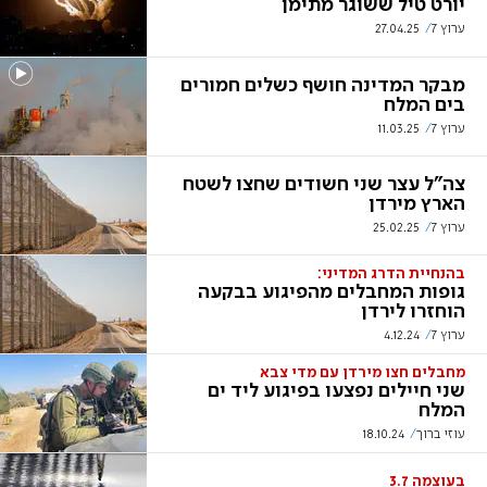
יורט טיל ששוגר מתימן
ערוץ 7
27.04.25
מבקר המדינה חושף כשלים חמורים
בים המלח
ערוץ 7
11.03.25
צה"ל עצר שני חשודים שחצו לשטח
הארץ מירדן
ערוץ 7
25.02.25
בהנחיית הדרג המדיני:
גופות המחבלים מהפיגוע בבקעה
הוחזרו לירדן
ערוץ 7
4.12.24
מחבלים חצו מירדן עם מדי צבא
שני חיילים נפצעו בפיגוע ליד ים
המלח
עוזי ברוך
18.10.24
בעוצמה 3.7