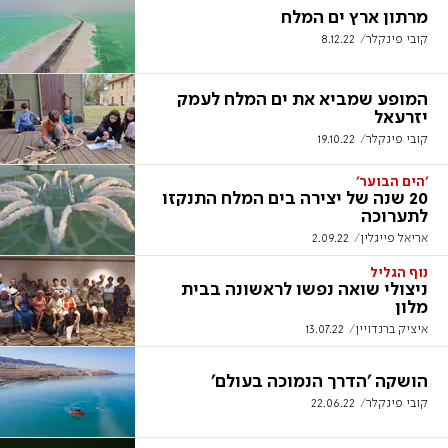
מרתון ארץ ים המלח
קובי פינקלר
8.12.22
המופע שמביא את ים המלח לעמק
יזרעאל
קובי פינקלר
19.10.22
'הים הבוער'
20 שנה של יצירה בים המלח התנקזו
לתערוכה
אריאל פייגלין
2.09.22
נוף הגליל
ניצולי שואה נפשו לראשונה בבית
מלון
איציק ברנדויין
13.07.22
הושקה 'הדרך הנמוכה בעולם'
קובי פינקלר
22.06.22