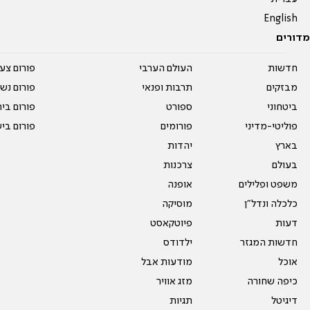
English
מדורים
חדשות
העולם הערבי
פורום צע
מבזקים
תרבות ופנאי
פורום נשו
ביטחוני
ספורט
פורום בי
פוליטי-מדיני
פורומים
פורום בי
בארץ
יהדות
בעולם
צרכנות
משפט ופלילים
אופנה
כלכלה ונדל"ן
מוסיקה
דעות
פיוטקאסט
חדשות המגזר
ילדודס
אוכל
מודעות אבל
כיפה שחורה
מזג אוויר
דיגיטל
תגיות