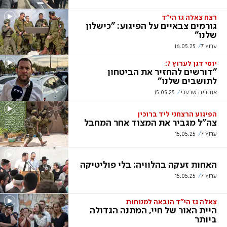
רצח צאלה גז הי"ד
גורמים צבאיים על הפיגוע: "כישלון
שלנו"
ערוץ 7
16.05.25
יוסי דגן לערוץ 7:
"דורשים להחזיר את הביטחון
לתושבים שלנו"
אוהביה שרעבי
15.05.25
הפיגוע הרצחני ליד ברוכין
צה"ל מגביר את המצוד אחר המחבל
ערוץ 7
15.05.25
האחות זעקה בהלוויה: בלי פוליטיקה
ערוץ 7
15.05.25
צאלה גז הי"ד הובאה למנוחות
היית האור של חיי, המתנה הגדולה
ביותר