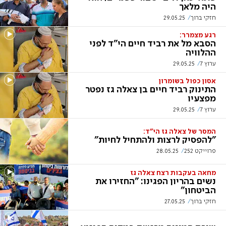
היה מלאך
חזקי ברוך
29.05.25
רגע מצמרר:
הסבא מל את רביד חיים הי"ד לפני
ההלוויה
ערוץ 7
29.05.25
אסון כפול בשומרון
התינוק רביד חיים בן צאלה גז נפטר
מפצעיו
ערוץ 7
29.05.25
המסר של צאלה גז הי"ד:
"להפסיק לרצות ולהתחיל לחיות"
פרוייקט 252
28.05.25
מחאה בעקבות רצח צאלה גז
נשים בהריון הפגינו: "החזירו את
הביטחון"
חזקי ברוך
27.05.25