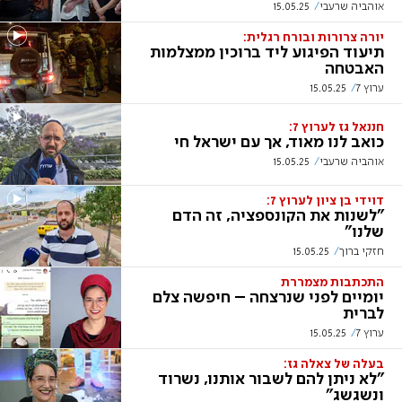
אוהביה שרעבי
15.05.25
יורה צרורות ובורח רגלית:
תיעוד הפיגוע ליד ברוכין ממצלמות
האבטחה
ערוץ 7
15.05.25
חננאל גז לערוץ 7:
כואב לנו מאוד, אך עם ישראל חי
אוהביה שרעבי
15.05.25
דוידי בן ציון לערוץ 7:
"לשנות את הקונספציה, זה הדם
שלנו"
חזקי ברוך
15.05.25
התכתבות מצמררת
יומיים לפני שנרצחה – חיפשה צלם
לברית
ערוץ 7
15.05.25
בעלה של צאלה גז:
"לא ניתן להם לשבור אותנו, נשרוד
ונשגשג"