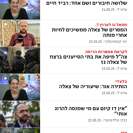
שלושה חיבורים ושם אחד: רביד חיים
ערוץ 7
24.05.25
חננאל גז לערוץ 7:
המסרים של צאלה ממשיכים לחיות
אחרי מותה
יוני קמפינסקי
23.05.25
לקראת אפשרות הריסה
צה"ל מיפה את בתי הסייענים ברצח
של צאלה גז
ערוץ 7
23.05.25
בלעדי
הותירה אור: שיעוריה של צאלה
ערוץ 7
22.05.25
"אין דו קיום עם מי שמנסה להרוג
אותי"
רבקי גולדפינגר
22.05.25