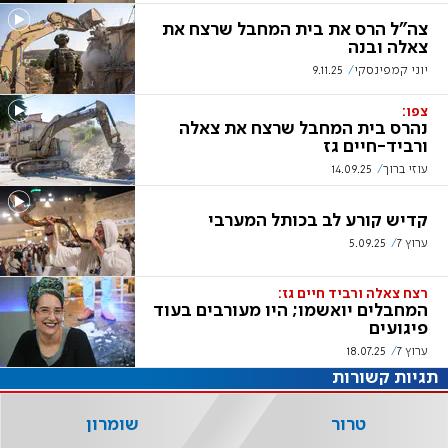
צה"ל הרס את בית המחבל שרצח את
צאלה ובנה
יוני קמפינסקי
9.11.25
צפו:
נהרס בית המחבל שרצח את צאלה
ורביד-חיים גז
עוזי ברוך
14.09.25
קדיש קורע לב בכותל המערבי
ערוץ 7
5.09.25
רצח צאלה ורביד חיים גז:
המחבלים יואשמו; היו מעורבים בעוד
פיגועים
ערוץ 7
18.07.25
תגיות קשורות
טרור
שומרון