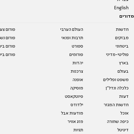
English
מדורים
חדשות
העולם הערבי
פורום צע
מבזקים
תרבות ופנאי
פורום נשו
ביטחוני
ספורט
פורום בי
פוליטי-מדיני
פורומים
פורום בי
בארץ
יהדות
בעולם
צרכנות
משפט ופלילים
אופנה
כלכלה ונדל"ן
מוסיקה
דעות
פיוטקאסט
חדשות המגזר
ילדודס
אוכל
מודעות אבל
כיפה שחורה
מזג אוויר
דיגיטל
תגיות