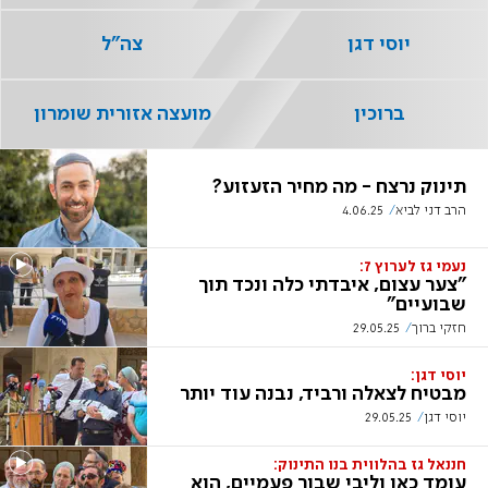
יוסי דגן
צה"ל
ברוכין
מועצה אזורית שומרון
תינוק נרצח - מה מחיר הזעזוע?
הרב דני לביא
4.06.25
נעמי גז לערוץ 7:
"צער עצום, איבדתי כלה ונכד תוך
שבועיים"
חזקי ברוך
29.05.25
יוסי דגן:
מבטיח לצאלה ורביד, נבנה עוד יותר
יוסי דגן
29.05.25
חננאל גז בהלווית בנו התינוק:
עומד כאן וליבי שבור פעמיים, הוא