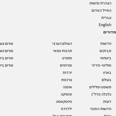
הצהרת נגישות
המייל האדום
עברית
English
מדורים
חדשות
העולם הערבי
פורום צע
מבזקים
תרבות ופנאי
פורום נשו
ביטחוני
ספורט
פורום בי
פוליטי-מדיני
פורומים
פורום בי
בארץ
יהדות
בעולם
צרכנות
משפט ופלילים
אופנה
כלכלה ונדל"ן
מוסיקה
דעות
פיוטקאסט
חדשות המגזר
ילדודס