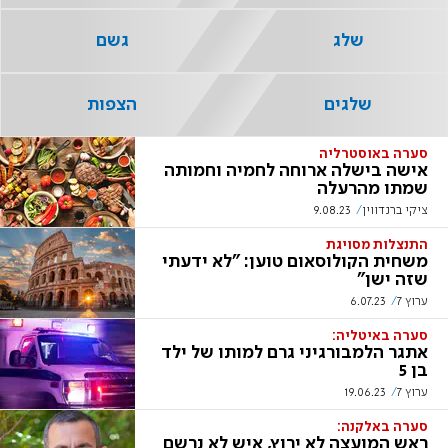
שלג
גשם
שלגים
הצפות
סערה באוסטרליה
אישה בישלה ארוחה לחמיה וחמותה
שמתו מהרעלה
ציקי ברנדווין
9.08.23
התנצלות מסויגת
משחית הקולוסאום טוען: "לא ידעתי
שזה ישן"
ערוץ 7
6.07.23
סערה באיטליה:
אתגר הלמבורגיני גרם למותו של ילד
בן 5
ערוץ 7
19.06.23
סערה באלקנה:
ראש המועצה לא ירוץ, איש לא נרשם