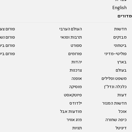
English
מדורים
חדשות
העולם הערבי
פורום צע
מבזקים
תרבות ופנאי
פורום נשו
ביטחוני
ספורט
פורום בי
פוליטי-מדיני
פורומים
פורום בי
בארץ
יהדות
בעולם
צרכנות
משפט ופלילים
אופנה
כלכלה ונדל"ן
מוסיקה
דעות
פיוטקאסט
חדשות המגזר
ילדודס
אוכל
מודעות אבל
כיפה שחורה
מזג אוויר
דיגיטל
תגיות