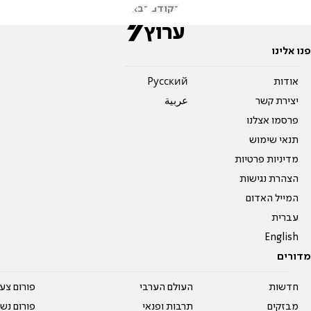
הקודם
הבא
פנו אלינו
אודות
Pусский
יצירת קשר
عربية
פרסמו אצלנו
תנאי שימוש
מדיניות פרטיות
הצהרת נגישות
המייל האדום
עברית
English
מדורים
חדשות
העולם הערבי
פורום צע
מבזקים
תרבות ופנאי
פורום נשו