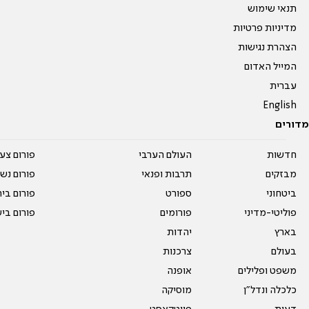
תנאי שימוש
מדיניות פרטיות
הצהרת נגישות
המייל האדום
עברית
English
מדורים
חדשות
העולם הערבי
פורום צע
מבזקים
תרבות ופנאי
פורום נשו
ביטחוני
ספורט
פורום בי
פוליטי-מדיני
פורומים
פורום בי
בארץ
יהדות
בעולם
צרכנות
משפט ופלילים
אופנה
כלכלה ונדל"ן
מוסיקה