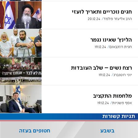
חגים נוכריים ותאריך לועזי
הרב אליעזר מלמד
20.12.24
הלינץ' שאינו נגמר
חגית רוזנבאום
19.12.24
רצח נשים – שלב העובדות
יוני רוטנברג
19.12.24
מלחמות התקציב
אסף משניות
19.12.24
תגיות קשורות
בשבע
חטופים בעזה