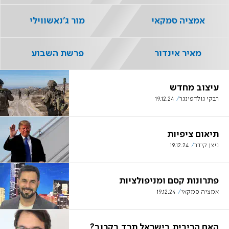
אמציה סמקאי
מור ג'נאשווילי
מאיר אינדור
פרשת השבוע
עיצוב מחדש
רבקי גולדפינגר
19.12.24
תיאום ציפיות
ניצן קידר
19.12.24
פתרונות קסם ומניפולציות
אמציה סמקאי
19.12.24
האם הריבית בישראל תרד בקרוב?