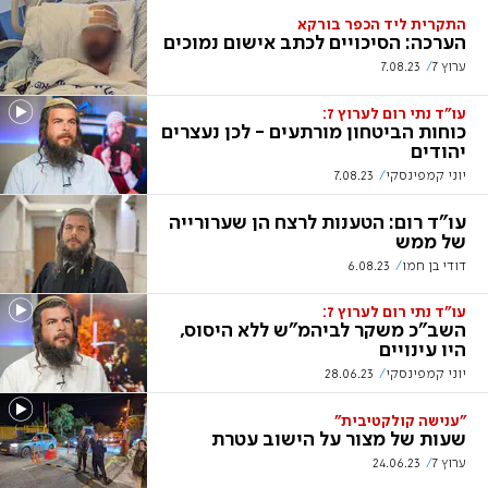
התקרית ליד הכפר בורקא
הערכה: הסיכויים לכתב אישום נמוכים
ערוץ 7
7.08.23
עו"ד נתי רום לערוץ 7:
כוחות הביטחון מורתעים - לכן נעצרים
יהודים
יוני קמפינסקי
7.08.23
עו"ד רום: הטענות לרצח הן שערורייה
של ממש
דודי בן חמו
6.08.23
עו"ד נתי רום לערוץ 7:
השב"כ משקר לביהמ"ש ללא היסוס,
היו עינויים
יוני קמפינסקי
28.06.23
"ענישה קולקטיבית"
שעות של מצור על הישוב עטרת
ערוץ 7
24.06.23