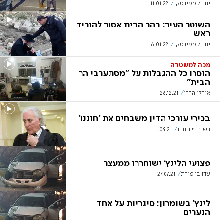
יוני קמפינסקי
11.01.22
השוטר העיר: בהר הבית אסור להוריד
ראש
יוני קמפינסקי
6.01.22
מכה למשטרה
הוסרו כל ההגבלות על "מסתערבי הר
הבית"
אורלי הררי
26.12.21
בכירי עורכי הדין משבחים את 'חוננו'
בשיתוף חוננו
1.09.21
פצועי הלינץ' ישוחררו ממעצר
עדו בן פורת
27.07.21
לינץ' בשומרון: סיגריות על אחד
הנערים