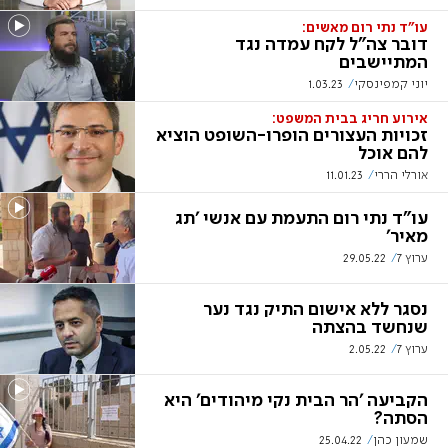
עו"ד נתי רום מאשים:
דובר צה"ל לקח עמדה נגד
המתיישבים
יוני קמפינסקי
1.03.23
אירוע חריג בבית המשפט:
זכויות העצורים הופרו-השופט הוציא
להם אוכל
אורלי הררי
11.01.23
עו"ד נתי רום התעמת עם אנשי 'תג
מאיר'
ערוץ 7
29.05.22
נסגר ללא אישום התיק נגד נער
שנחשד בהצתה
ערוץ 7
2.05.22
הקביעה 'הר הבית נקי מיהודים' היא
הסתה?
שמעון כהן
25.04.22