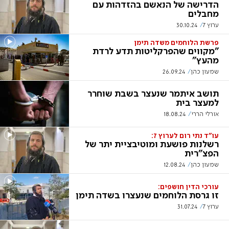
הדרישה של הנאשם בהזדהות עם
מחבלים
ערוץ 7
30.10.24
פרשת הלוחמים משדה תימן
"מקווים שהפרקליטות תדע לרדת
מהעץ"
שמעון כהן
26.09.24
תושב איתמר שנעצר בשבת שוחרר
למעצר בית
אורלי הררי
18.08.24
עו"ד נתי רום לערוץ 7:
רשלנות פושעת ומוטיבציית יתר של
הפצ"רית
שמעון כהן
12.08.24
עורכי הדין חושפים:
זו גרסת הלוחמים שנעצרו בשדה תימן
ערוץ 7
31.07.24