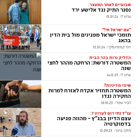
שבועיים לאחר המעצר:
נסגר התיק נגד אלישע ירד
ערוץ 7
15.01.24
"עם ישראל חי!"
תומכי ישראל מפגינים מול בית הדין
בהאג
יוני קמפינסקי
12.01.24
הדליק נרות בהר הבית
המשטרה דורשת: הרחקה מההר לחצי
שנה
ערוץ 7
14.12.23
שינוי מדיניות?
המשטרה תחזיר אקדח לאזרח למרות
החקירה נגדו
דביר עמר
10.10.23
עו"ד נתי רום לערוץ 7:
עצם הדיון בבג"ץ - מהווה פגיעה
בדמוקרטיה
חזקי ברוך
12.09.23