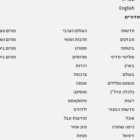
English
מדורים
חדשות
העולם הערבי
פורום צע
מבזקים
תרבות ופנאי
פורום נשו
ביטחוני
ספורט
פורום בי
פוליטי-מדיני
פורומים
פורום בי
בארץ
יהדות
בעולם
צרכנות
משפט ופלילים
אופנה
כלכלה ונדל"ן
מוסיקה
דעות
פיוטקאסט
חדשות המגזר
ילדודס
אוכל
מודעות אבל
כיפה שחורה
מזג אוויר
דיגיטל
תגיות