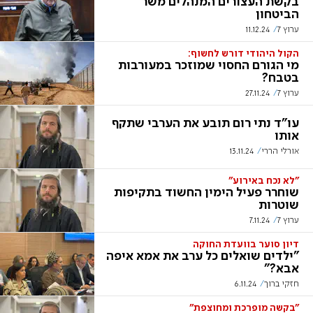
בקשת העצורים המנהלים משר
הביטחון
ערוץ 7
11.12.24
הקול היהודי דורש לחשוף:
מי הגורם החסוי שמוזכר במעורבות
בטבח?
ערוץ 7
27.11.24
עו"ד נתי רום תובע את הערבי שתקף
אותו
אורלי הררי
13.11.24
"לא נכח באירוע"
שוחרר פעיל הימין החשוד בתקיפות
שוטרות
ערוץ 7
7.11.24
דיון סוער בוועדת החוקה
"ילדים שואלים כל ערב את אמא איפה
אבא?"
חזקי ברוך
6.11.24
"בקשה מופרכת ומחוצפת"