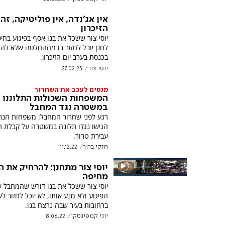
אין אג'נדה, אין פוליטיקה, זה 
הזיכרון
יוסי צור ששכל את בנו אסף בפיגוע בחי
לחנן יובל לחזור בו מההחלטה שלא להו
בכנסת בערב יום הזיכרון.
יוסי צור
27.02.23
מנסים לעכב את השחרור
המשפחות השכולות התלוננו
במשטרה נגד המחבל
רגע לפני שחרור המחבל: משפחות הנר
הגישו נגדו תלונה במשטרה על קבלת ת
עבירת טרור.
חזקי ברוך
11.12.22
יוסי צור מתחנן: להרחיק את 
מחיפה
יוסי צור ששכל את בנו דורש שהמחבל ש
הפיגוע ולא מנע אותו, לא יוכל לחזור ל
ברחובות בעיר שבה נרצח בנו.
יוני קמפינסקי
8.06.22