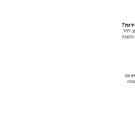
רות?
ב לליל
 ההצגה
יא את
צגה