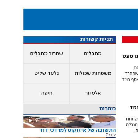
תגיות קשורות
מחבלים
שחרור מחבלים
ו מעט
סת
שתחרר
משפחות שכולות
גלעד שליט
אסף הי"ד
אלמגור
חיפה
 37 לא יחזור
כותרות
השתחרר
מגבלה
התשובה של איזנקוט למרדכי דוד
.
ערוץ 7