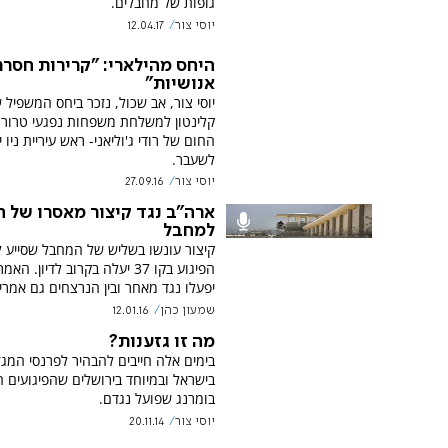
גופות של מחבלים.
יוסי צור
12.04.17
היחס מהילארי: "קרירות חסר
אנושיות"
יוסי צור, אב שכול, נזכר ביחס המשפיל 
קלינטון למשלחת משפחות נפגעי טרור 
החום של רודי ג'וליאני- ראש עיריית ניו י
לשעבר.
יוסי צור
27.09.16
ארה"ב נגד קיצור מאסרו של ה
למחבל
קיצור עונשו בשליש של המחבל שסייע 
הפיגוע בקו 37 יעלה בקרוב לדיון. ה
יפעלו נגד מאחר ובין הנרצחים גם אמרי
שמעון כהן
12.01.16
מה זו גזענות?
בימים אלה חייבים להבהיר לפרנסי המגז
בישראל ובמיוחד בירושלים שהפיגועים 
בומרנג שפועל נגדם.
יוסי צור
20.11.14