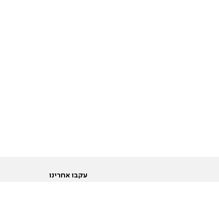
עקבו אחרינו
ות
טוויטר
ם הריון ולידה
פייסבוק