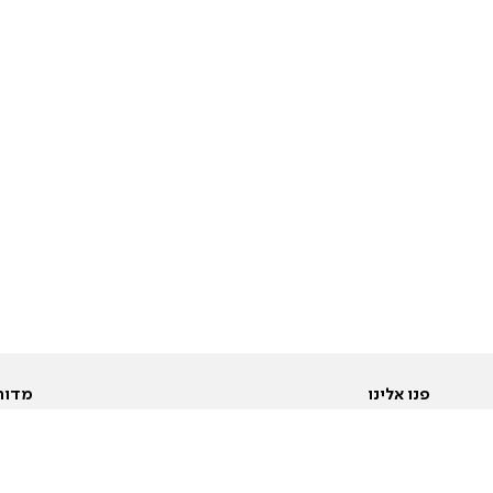
פנו אלינו
מדור
אודות
Pусский
חד
יצירת קשר
عربية
מב