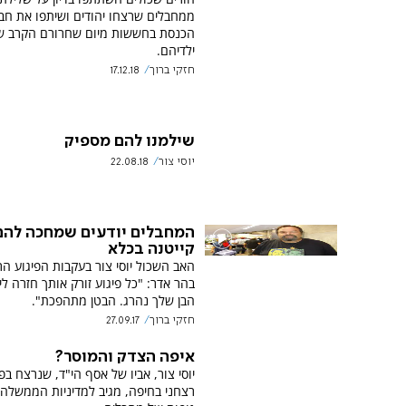
ממחבלים שרצחו יהודים ושיתפו את חבר
הכנסת בחששות מיום שחרורם הקרב של
ילדיהם.
חזקי ברוך
17.12.18
שילמנו להם מספיק
יוסי צור
22.08.18
המחבלים יודעים שמחכה להם
קייטנה בכלא
האב השכול יוסי צור בעקבות הפיגוע הר
בהר אדר: "כל פיגוע זורק אותך חזרה לי
הבן שלך נהרג. הבטן מתהפכת".
חזקי ברוך
27.09.17
איפה הצדק והמוסר?
יוסי צור, אביו של אסף הי"ד, שנרצח בפי
רצחני בחיפה, מגיב למדיניות הממשלה 