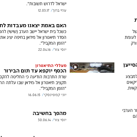
ישראל לדרוש תשובות".
עוזי ברוך
12.03.17
ת
האם באמת יצאנו מעבדות לחי
של
כשכל בית ישראל יישב הערב (שישי) להס
לעומת
הסדר תיאטרון אל מידאן בחיפה יציג את
ורק
"הזמן המקביל".
יוסי צור
22.04.16
סייען
מעללי התיאטרון
הכסף יוקפא עד תום הבירור
למבצע
שרת התרבות הודיעה כי החליטה להקפ
אמריקאים
תקציב תיאטרון אל-מידאן שבו עלתה הה
קאית.
"הזמן המקביל".
יוני קמפינסקי
16.06.15
ר הערבי
מהפך בחשיבה
הם
יוסי צור
30.06.14