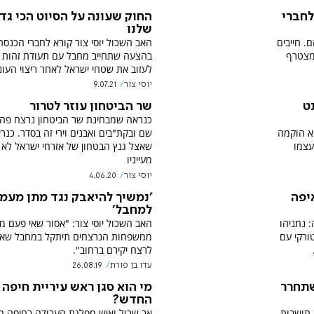
לחברי
החוק שעונה על הסיוט הכי גדו
שלנו
. חייבים
האב השכול יוסי צור קורא לחברי הכנסת
מצטרף
בהצעה שתחייב מחבל עם תעודת זהות 
לעזוב את שטחי ישראל לאחר ריצוי העו
יוסי צור
9.07.21
ט
שר הביטחון עוזר לטרור
כנראה שמבחינת שר הביטחון נרצח פה 
א הוקמה
שם ובקת"בים ואבנים וירי זה בסדר. כנר
עצמו
שאצל גנץ הבטחון של אזרחי ישראל לא
מעייניו
יוסי צור
4.06.20
יפה
'נמשיך להיאבק נגד מתן מעמ
למחבל'
 נתניהו
האב השכול יוסי צור: "אסור שאי פעם מי
טורקי עם
ממשפחות הנרצחים תיתקל במחבל שאח
לרצח יקירם ברחוב".
עדו בן פורת
26.08.19
שתחרר
מי הוא סגן ראש עיריית חיפה
החדש?
 תושבות
אב שכול ואיש מפלגת העבודה בחיפה מ