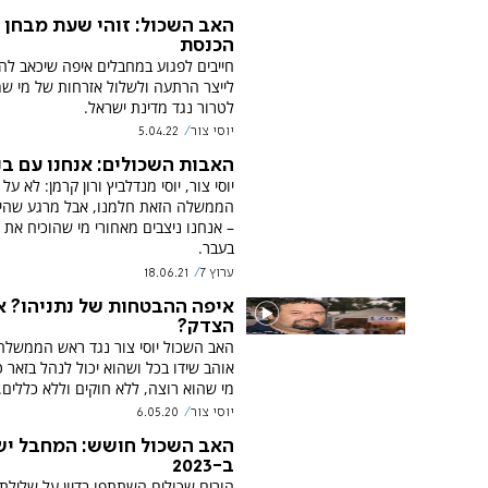
האב השכול: זוהי שעת מבחן 
הכנסת
חייבים לפגוע במחבלים איפה שיכאב להם
לייצר הרתעה ולשלול אזרחות של מי ש
לטרור נגד מדינת ישראל.
יוסי צור
5.04.22
האבות השכולים: אנחנו עם בנ
יוסי צור, יוסי מנדלביץ ורון קרמן: לא על
הממשלה הזאת חלמנו, אבל מרגע שהי
– אנחנו ניצבים מאחורי מי שהוכיח את 
בעבר.
ערוץ 7
18.06.21
איפה ההבטחות של נתניהו? א
הצדק?
האב השכול יוסי צור נגד ראש הממשלה:
אוהב שידו בכל ושהוא יכול לנהל בזאר 
מי שהוא רוצה, ללא חוקים וללא כללים.
יוסי צור
6.05.20
האב השכול חושש: המחבל י
ב-2023
הורים שכולים השתתפו בדיון על שלילת