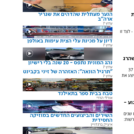
הנער מעתלית שהדהים את שגריר
ת
ארה"ב
ערוץ 7
לצד זו
דיון על מכינת עלי הצית עימות באולפן
ערוץ 7
שהרג
נהג המונית נתפס - 20 שנה בלי רישיון
ערוץ 7
נציגי המשפחות השכולות מהפיגוע בקו 37
"תרגיל הונאה": האזהרה של זיני בקבינט
צע את
ערוץ 7
טבח בבית ספר בתאילנד
אורלי הררי
צח 17 בפיגוע -
 שנים
השירים והביצועים החדשים במוזיקה
שות:
החסידית
איציק ברנדויין