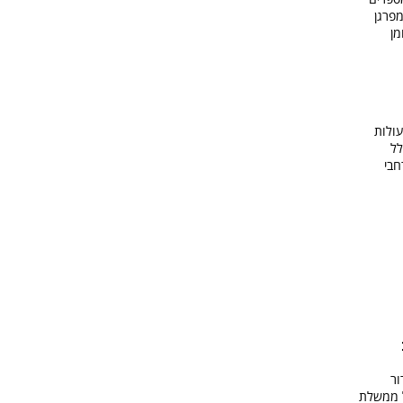
מפרגן
מן
עולות
לל
חבי
ור
ל ממשלת