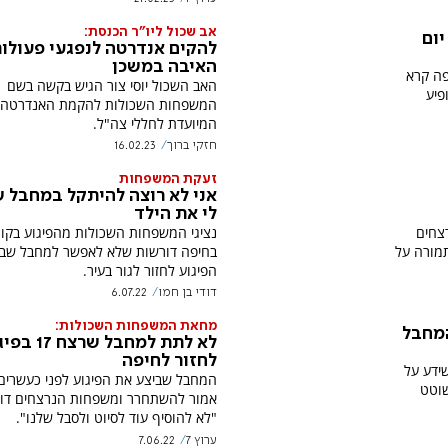
אב שכול ליו"ר הכנסת:
יום
להקים אנדרטה לנפגעי פעולו
האיבה במשכן
פה קרא
האב השכול יוסי צור הגיש בקשה בשם
פיע
המשפחות השכולות להקמת האנדרטה - 
המיועדת לחללי צה"ל.
חזקי ברוך
16.02.23
זעקת המשפחות
אני לא רוצה להיתקל במחבל 
לי את הילד
צחים
מורה על
בחיפה דורשות שלא לאפשר למחבל שבי
הפיגוע לחזור לגור בעיר.
דודי בן חמו
6.07.22
מחאת המשפחות השכולות:
המחבל
לא לתת למחבל שר
לחזור לחיפה
ידע על
המחבל שביצע את הפיגוע לפני כעשרים
שוטט
אמור להשתחרר ומשפחות הנרצחים דור
"לא להוסיף עוד לסיוט ולסבל שלנו".
ערוץ 7
7.06.22