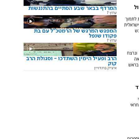
ל
המרדף בבאר שבע הסתיים בהתנגשות
ערוץ 7
 לתמוך
ישראלית
נש
המפגש המרגש של הרמטכ"ל עם בת
פקודו שנפל
ערוץ 7
ונרצח
הרב ופעיל הימין השתדכו - וסגולת הרב
אה
קוק
 בראש
איציק ברנדויין
ד
ראי
ספרים