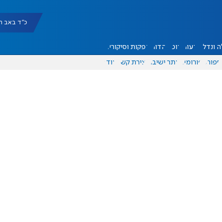
כ"ד באב תשפ"ו |
 ונדל"ן
דעות
אוכל
יהדות
הפקות וסיקורים
ספורט
פורומים
אתר ישיבה
יצירת קשר
עוד