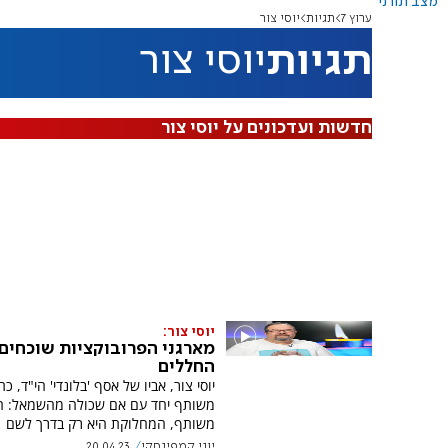
מצב תורני
ערוץ 7
תגיות
יוסי צור
תגיות
יוסי צור
חדשות ועדכונים על יוסי צור
יוסי צור:
מארגני הפרובוקציות שוכחים
החללים
יוסי צור, אביו של אסף 'בלונדי' הי"ד, כ
משותף יחד עם אם שכולה מהשמאל: ה
משותף, המחלוקת היא רק בדרך לשם
יוני קמפינסקי
20.04.23