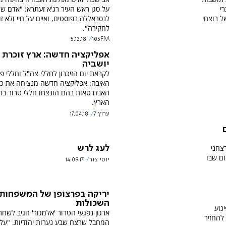
י
על סגן ראש העיר רג'א זעתרא: "אדם ש
 רוצחי
לנסראללה בפוסטים, ואיים על חיי ולא זו
לחקירה".
5.12.18
103FM
אפליקציה חדשה: ארץ זוכרת
יושביה
לקראת יום הזיכרון לחללי צה"ל וחללי פ
האיבה: אפליקציה חדשה מנציחה את כ
האנדרטאות בהם הונצחו חללי טרור בר
הארץ.
ערוץ 7
17.04.18
צחני
לעג לרש
ום שבו
יוסי צור
14.09.17
יריקה בפרצופן של המשפחות
השכולות
גוע
ארגון נפגעי הטרור 'אלמגור' הגיב לשחר
להחזיר
המחבל שרצח שבע נערות יהודיות. "ע