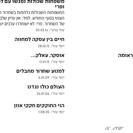
משפחות שכולות נפגשו עם לפ
ופרי
המשפחות השכולות נלחמות בשחרור ה
הצפוי בסוף החודש. לפיד: אין עדיין שלב 
של השחרור. פרי: לא ישוחררו ערבים יש
עוזי ברוך
20.03.14
חיים בין עסקה למחווה
יוסי צור
28.10.13
טראומה
אוסקר, עאלק...
יוסי צור
11.01.13
למנוע שחרור מחבלים
יוסי צור
6.10.09
העולם כולו נגדנו
יוסי צור
24.10.06
הוי החוקקים חקקי אוון
יוסי צור
1.08.05
הקודם
הבא