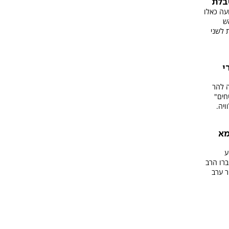
בלת
ועה כאלו
ש
 לשני
י
ה להר
חים"
ויה.
האמא
ע
 חברו הרב
ר ערב