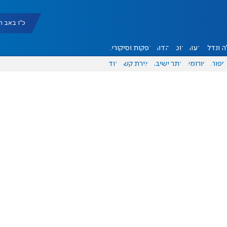
כ"ו באב תשפ"ו |
 ונדל"ן
דעות
אוכל
יהדות
הפקות וסיקורים
ספורט
פורומים
אתר ישיבה
יצירת קשר
עוד