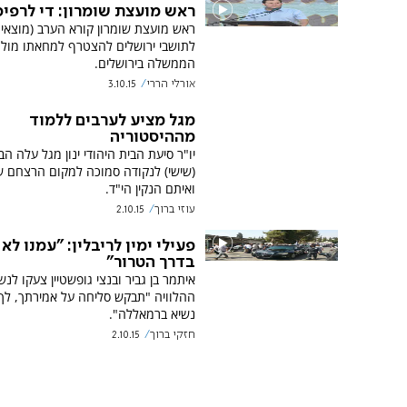
ראש מועצת שומרון: די לרפיס
ראש מועצת שומרון קורא הערב (מוצאי
לתושבי ירושלים להצטרף למחאתו מול 
הממשלה בירושלים.
אורלי הררי
3.10.15
מגל מציע לערבים ללמוד
מההיסטוריה
יו"ר סיעת הבית היהודי ינון מגל עלה הב
(שישי) לנקודה סמוכה למקום הרצחם 
ואיתם הנקין הי"ד.
עוזי ברוך
2.10.15
פעילי ימין לריבלין: "עמנו לא
בדרך הטרור"
איתמר בן גביר ובנצי גופשטיין צעקו לנש
ההלוויה "תבקש סליחה על אמירתך, לך
נשיא ברמאללה".
חזקי ברוך
2.10.15