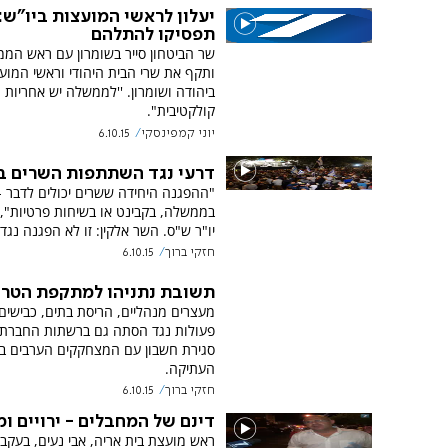
יעלון לראשי המועצות ביו"ש:
תפסיקו להתלהם
שר הביטחון סייר בשומרון עם ראש המ
ותקף את שרי הבית היהודי וראשי המוע
ביהודה ושומרון. ''לממשלה יש אחריות
קולקטיבית".
יוני קמפינסקי
6.10.15
דרעי נגד השתתפות השרים ב
"ההפגנה היחידה ששרים יכולים לדבר -
בממשלה, בקבינט או בשיחות פרטיות", 
יו"ר ש"ס. השר אלקין: זו לא הפגנה נגד 
חזקי ברוך
6.10.15
תשובת נתניהו למתקפת הטרו
מעצרים מנהליים, הריסת בתים, כבישים 
פעולות נגד הסתה גם ברשתות החברתיו
סגירת חשבון עם המצחקקים הערבים בע
העתיקה.
חזקי ברוך
6.10.15
דינם של המחבלים - ירויים ו
ראש מועצת בית אריה, אבי נעים, בעקב