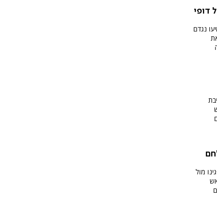
 דופי
עו נגדם
ת
בת
חם
ינו מול
אש
ם