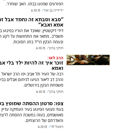
הפורעים שפגעו בבתו. האב שוחרר.
ידידיה בן אור
6.10.15
"סבא וסבתא זה נחמד אבל זה
אמא ואבא"
דידי דיקשטיין, שאיבד את הוריו בפיגוע 
תשס"ב, מתאר את התחושות על רקע ר
ונעמה הנקין הי"ד בחג הסוכות.
חזקי ברוך
6.10.15
הרב לאו:
זוכר איך זה להיות ילד בלי אב
ואמא
רבה של העיר תל אביב-יפו הרב ישראל מ
והרב דב ליאור הגיעו לניחום אבלים בבי
משפחת הנקין בירושלים.
חזקי ברוך
6.10.15
צפו: סרטון ההסתה שמופץ בע
בעוד פצועי הפיגוע בעיר העתיקה עדיין
מאושפזים, בעזה נמשכת ההסתה לרצח 
והאדרתם של הרוצחים.
רפאל לוי
6.10.15