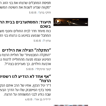
תפיסת המחבלים שרצחו את בני הזוג הנ
"מקווה שנדע לשנות את השיטה המשפ
חזקי ברוך
5.10.15
תיעוד: המסתערבים בבית החו
בשכם
כוח מיוחד חדר לבית החולים וחטף מש
המחבל שנפצע בפיגוע בו נרצחו בני הזוג
ערוץ 7
5.10.15
"התקלה" הצילה את הילדים
"התקלה המבצעית" של חוליית הרצח 
הפיגוע עצמו מנעה מהחולייה לרצוח ג
ארבעת הילדים, כך מעריכים בצה"ל.
קובי פינקלר
5.10.15
"אף אחד לא הודיע לנו רשמית
הרצח"
ד"ר יגיל הנקין, אחיו של הרב איתם הנקין
סיפר בדף הפייסבוק שלו על הדרך הבעיי
שבה נודע לבני המשפחה על הרצח.
ידידיה בן אור
4.10.15