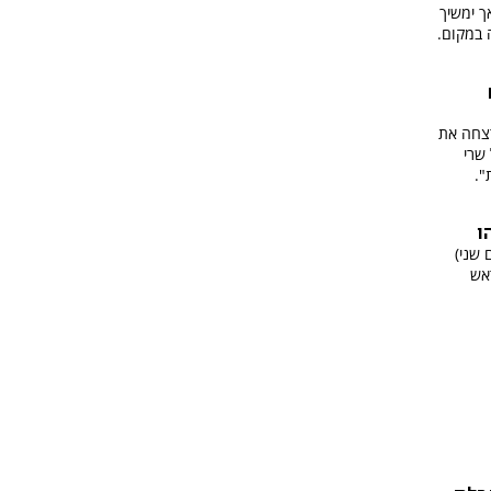
ך ימשיך
 במקום.
רצחה את
 שרי
".
ו
 שני)
אש