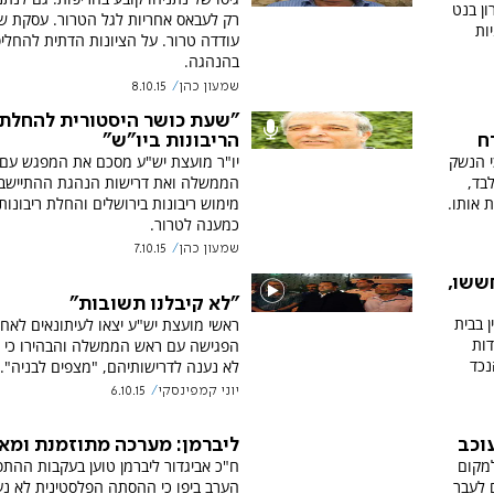
ון בנט
רק לעבאס אחריות לגל הטרור. עסקת ש
ות
עודדה טרור. על הציונות הדתית להחליפ
בהנהגה.
שמעון כהן
8.10.15
"שעת כושר היסטורית להחלת
הריבונות ביו"ש"
ח
יו"ר מועצת יש"ע מסכם את המפגש עם
י הנשק
הממשלה ואת דרישות הנהגת ההתיישבו
בד,
מימוש ריבונות בירושלים והחלת ריבונות
 אותו.
כמענה לטרור.
שמעון כהן
7.10.15
ששו,
"לא קיבלנו תשובות"
 בבית
ראשי מועצת יש"ע יצאו לעיתונאים לאח
דות
הפגישה עם ראש הממשלה והבהירו כי נ
נכד
לא נענה לדרישותיהם, "מצפים לבניה".
יוני קמפינסקי
6.10.15
עוכב
ליברמן: מערכה מתוזמנת ומא
למקום
ח"כ אביגדור ליברמן טוען בעקבות ההתפ
 לעבר
הערב ביפו כי ההסתה הפלסטינית לא נ