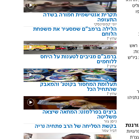
ליט
ו
תקרית אנטישמית חמורה בשדה
התעופה
יוני קמפינסקי
הלילה ברמב"ם שמסעיר את משפחת
הלוחם
ערוץ 7
 ראש
ת:
ברמב"ם מגיבים לטענות על היחס
 ביו"ש
ללוחמים
ערוץ 7
תעלומת המחסור בקוטג' והמאבק
שהתחיל הכל
ר
ערוץ 7
תניהו
ביצים בפרלמנט: המחאה שיצאה
משליטה
ניסן צור
ורגנת
בקשת הסליחה של הרב פתחיה נריה
רעויות
דביר עמר
עצרת