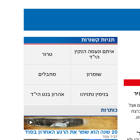
תגיות קשורות
איתם ונעמה הנקין
טרור
הי"ד
שומרון
מחבלים
יר
בנימין נתניהו
אהרון בנט הי"ד
ם אצל
כותרות
נרצח
ע.
20 שנה הוא שמר את הרגע האחרון בסוד
'
דביר עמר
יהו ולא