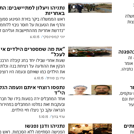
נתניהו ויעלון למתיישבים: הת
באחריות
משלה
ראש הממשלה ביקר בזירת הפיגוע סמוך
צות
והדף את הטענות על חוסר גיבוי ללוחמי
''נדרשת אחריות מההתיישבות ועליהם לד
יוני קמפינסקי
6.10.15
"את מה שמספרים הילדים אי
הפגנה
לעכל"
 זה
שעות אחרי שבילו יחד בחג קיבלה הרבנ
אומר
הנקין את ההודעה על רציחת בנה וכלתה
נתניהו.
את הילדים כמו שאיתם ונעמה היו רוצים
עדו בן פורת
6.10.15
ר
נתפסו רוצחי איתם ונעמה הנקי
עוקפים,
הי"ד
אחד המחבלים ירה בטעות בידו של חברו
ת וגם
ובעקבות זאת נמלטו המחבלים במהירות 
יר
הנראה עקב כך ניצלו חיי הילדים.
עוזי ברוך
5.10.15
מתים
נתניהו ודגן נפגשו
ות
הפגישה הסתיימה ללא הסכמות. ראש מ