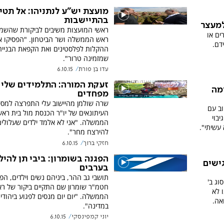
מועצת יש"ע לנתניהו: אל תטיל
בהתיישבות
למעצר
ראשי המועצות משיבים לביקורת שהשמי
ים או
ראש הממשלה ושר הביטחון. "הפסיקו א
דם.
ההקלות לפלסטינים ואת הקפאת הבנייה
שמזמינה טרור".
עדו בן פורת
6.10.15
זעקת המורה: התלמידים שלי
ימה
מפחדים
שרה שולמן מהיישוב עלי התפרצה למסי
וב עם
העיתונאים של יו"ר הכנסת מול בית ראש
בוי
הממשלה. "אני לא אלמד ילדים שעלולים
עשיתי".
להירצח מחר".
חזקי ברוך
6.10.15
הפגנה בשומרון: ביבי תן להיל
ישים
בערבים
תושבי גב ההר, ביניהם נשים וילדים, הפג
וג ב'
חטמ"ר שומרון שם התקיים ביקור של ר
 לא
הממשלה. "יום יום מנסים לפגוע ביהודי
אה.
במדינה".
יוני קמפינסקי
6.10.15