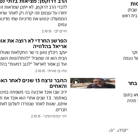
הרב דרוקמן: מציאות בלתי נס
ות
לדברי הרב דרוקמן, לא ייתכן שמראות זו
 שבת)
יחזרו על עצמם וזה יקרה רק לאחר שרא
בית ראש
הממשלה ינטוש את מדיניות שתי מדינות
עמים
חיים לב
2.10.15
הפרשן החרדי לא רוצה את אור
אריאל בהלוויה
וקר
יעקב ריבלין טוען כי שר החקלאות שעול
של נעמה
הבית הוא זה שמוביל "להתלהטות השט
ועל כן אסור לאריאל "לנגב דמעות" בהלו
עדו בן פורת
2.10.15
החבר נרצח 13 שנים לאחר 
 בחר
והאחים
יריב שבו איבד ארבעה בני משפחה בפיגו
יא בתום
באיתמר. 13 שנים אחרי הוא איבד את
 תהיה
איתם, שעות לאחר שנפרדו לשלום לאח
חברים.
יוני קמפינסקי
2.10.15
הקודם
הבא