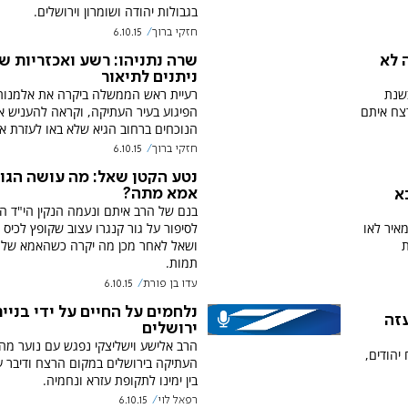
בגבולות יהודה ושומרון וירושלים.
חזקי ברוך
6.10.15
 לא
שרה נתניהו: רשע ואכזריות ש
ניתנים לתיאור
בשנת
רעיית ראש הממשלה ביקרה את אלמנות
צח איתם
הפיגוע בעיר העתיקה, וקראה להעניש א
הנוכחים ברחוב הגיא שלא באו לעזרת א
חזקי ברוך
6.10.15
נטע הקטן שאל: מה עושה הגו
אמא מתה?
א
בנם של הרב איתם ונעמה הנקין הי"ד הא
איר לאו
לסיפור על גור קנגרו עצוב שקופץ לכיס 
ת
ושאל לאחר מכן מה יקרה כשהאמא של 
תמות.
עדו בן פורת
6.10.15
נלחמים על החיים על ידי בניי
זה
ירושלים
הרב אלישע וישליצקי נפגש עם נוער מה
יהודים,
העתיקה בירושלים במקום הרצח ודיבר ע
בין ימינו לתקופת עזרא ונחמיה.
רפאל לוי
6.10.15