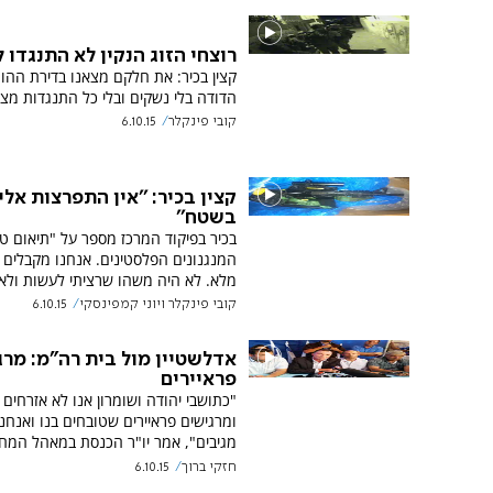
רוצחי הזוג הנקין לא התנגדו 
קצין בכיר: את חלקם מצאנו בדירת ההור
הדודה בלי נשקים ובלי כל התנגדות מצי
קובי פינקלר
6.10.15
קצין בכיר: ''אין התפרצות אל
בשטח''
בכיר בפיקוד המרכז מספר על "תיאום ט
המנגנונים הפלסטינים. אנחנו מקבלים גי
מלא. לא היה משהו שרציתי לעשות ולא 
קובי פינקלר ויוני קמפינסקי
6.10.15
אדלשטיין מול בית רה"מ: מרג
פראיירים
"כתושבי יהודה ושומרון אנו לא אזרחים ס
ומרגישים פראיירים שטובחים בנו ואנחנו
מגיבים", אמר יו"ר הכנסת במאהל המח
חזקי ברוך
6.10.15