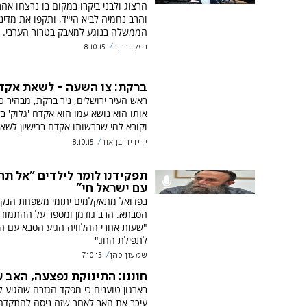
הרצוג ולבני ביקרו במקום בו נרצחו אהר
והרב נחמיה לביא הי"ד, ותקפו את מדיני
הממשלה בנוגע למאבק בטרור הערבי.
חזקי ברוך
8.10.15
ברקת: צו השעה - לשאת אקד
ראש העיר ירושלים, ניר ברקת, מבהיר כ
אותו הוא נושא עמו הוא אקדח 'גלוק' בל
וקורא למי שברשותו אקדח ברישיון לשאת
ידידיה בן אור
8.10.15
תפקידנו לומר לילדים "אל תח
עם ישראל חי"
בפדואל מתאקלמים יתומי משפחת הנקין
הסבתא. הרב גודמן ומספר על ההתמוד
"שעות אחרי ההלוויה הגיע הסבא עם ה
לתפילת החג"
שמעון כהן
7.10.15
חוננו: התינוקת נפצעה, האב 
בארגון טוענים כי מפקד הגזרה שהגיע 
עיכב את האב לאחר שזה ניסה להתקדם