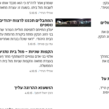
קין:
שומרון אמר לרה"מ כי הוא מכבד אותו א
טית".
לשבות מול ביתו. בשעה זו: עצרת מחאה
אורלי הררי
5.10.15
המחבלים תכננו לרצוח יהודים
לים
נוספים
יעלון התייחס לתפיסת חוליית הטרור ש
ם את
בני הזוג הנקין ומתח ביקורת מרומזת על
 הנקין.
הבית היהודי. "ראוי שיגלו בגרות ואחריות
עדו בן פורת
5.10.15
הקפות שניות - מול בית נתניה
במהלך
אלפי בני אדם צפויים להשתתף מחר (יום
ם את
בעצרת מחאה והקפות שניות מול בית ר
הממשלה.
אורלי הררי
4.10.15
 על
 הי"ד,
הושענא ההרוגה עליך
תית
הרב יואל דומב
4.10.15