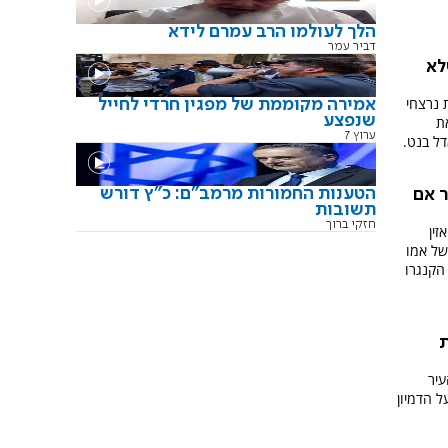
הלך לעולמו הרב עמרם לידא
דביר עמר
לא
 נרצחי
אמירה מקוממת של מפגין חרדי לחייל
שנפצע
ת
ערוץ 7
דל בנט.
הטענות החמורות מרמב"ם: כ"ץ דורש
ר אם
תשובות
חזקי ברוך
זין
של אמו
הקנגרו
ת
עיר
ל הדמיון