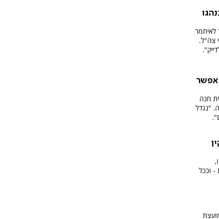
נהגו
 לאיתמר
 צה"ל.
ייק".
 אפשר
ית חנה
. "נגדל
".
ן
,
- וככל
ועצת