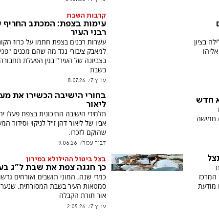
קרבות השבת
עימות בצפת: המכתב החריף 
רבני העיר
לה בציון
עשרות רבנים בצפת חתמו על כרוז הקו
ליהו
למאבק ציבורי נגד מה שהם מכנים "פג
בצביונה של העיר" בגין הפעלת תחבורה 
בשבת
ערוץ 7
8.07.26
בחורי הישיבה הכשירו את מעיי
א חדש
ליאור
תלמידי הישיבה התיכונית בצפת פעלו יח
 חמישה
אביו של ליאור דהן ז"ל לניקוי וסידור המעי
שהוקם לזכרו.
דביר עמר
9.06.26
צל
בצל ביטול ההילולא במירון
ת
כך חגגה צפת את שבת ל"ג בע
 המרכז
כמדי שנה, המוני תושבים ואורחים גדשו
 מודעת
סמטאות העיר בשבת המסורתית, שנערכ
אור תורת הקבלה
ערוץ 7
2.05.26