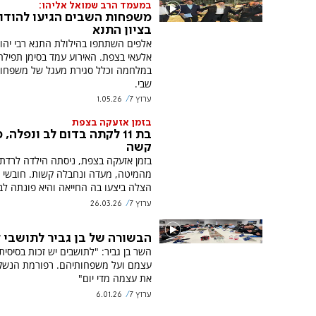
במעמד הרב שמואל אליהו:
משפחות השבים הגיעו להודו
בציון התנא
אלפים השתתפו בהילולת התנא רבי יהו
אלעאי בצפת. האירוע עמד בסימן תפילה 
במלחמה וכלל סגירת מעגל של משפחות
שבי.
ערוץ 7
1.05.26
בזמן אזעקה בצפת
בת 11 לקתה בדום לב ונפלה,
קשה
בזמן אזעקה בצפת, ניסתה הילדה לרדת
מהמיטה, מעדה ונחבלה קשות. חובשי א
הצלה ביצעו בה החייאה והיא פונתה לב
ערוץ 7
26.03.26
הבשורה של בן גביר לתושבי 
השר בן גביר: "לתושבים יש זכות בסיסית
עצמם ועל משפחותיהם. רפורמת הנשק
את עצמה מדי יום"
ערוץ 7
6.01.26