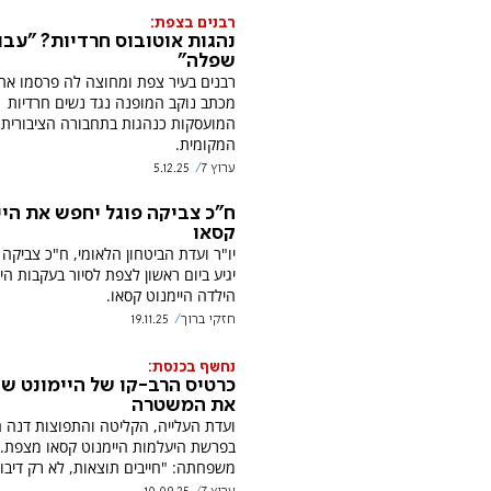
רבנים בצפת:
נהגות אוטובוס חרדיות? "עבו
שפלה"
רבנים בעיר צפת ומחוצה לה פרסמו את
מכתב נוקב המופנה נגד נשים חרדיות
המועסקות כנהגות בתחבורה הציבורית
המקומית.
ערוץ 7
5.12.25
ח"כ צביקה פוגל יחפש את היי
קסאו
יו"ר ועדת הביטחון הלאומי, ח"כ צביקה 
יגיע ביום ראשון לצפת לסיור בעקבות ה
הילדה היימנוט קסאו.
חזקי ברוך
19.11.25
נחשף בכנסת:
כרטיס הרב-קו של היימונט ש
את המשטרה
ועדת העלייה, הקליטה והתפוצות דנה ה
בפרשת היעלמות היימנוט קסאו מצפת.
משפחתה: "חייבים תוצאות, לא רק דיבור