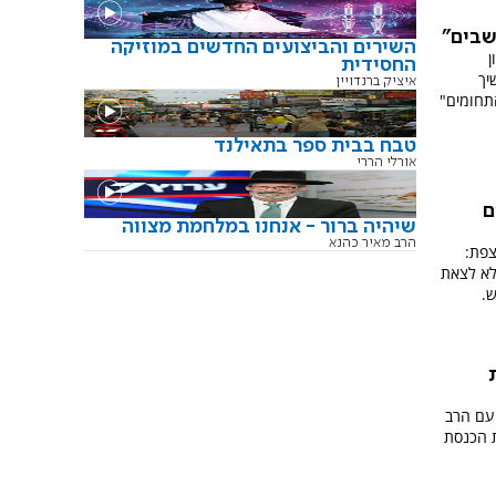
שבים"
השירים והביצועים החדשים במוזיקה
ן
החסידית
יך
איציק ברנדויין
התחומים"
טבח בבית ספר בתאילנד
אורלי הררי
ם
שיהיה ברור - אנחנו במלחמת מצווה
הרב מאיר כהנא
צפת:
לא לצאת
.
עם הרב
ת הכנסת