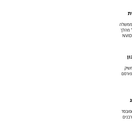
ת
הממשלה
 מהלך
את ענקית הטכנולוגיה NVIDIA
ון
משיק
מפורסם
ג
 מחיר מסובסד
רבנים