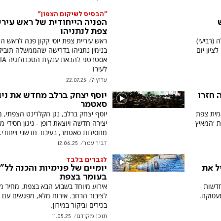
"הבסיס לשיקום הצפון"
הפניה הייחודית של ראש עירי
צפת לנתניהו
(רביעי)
ראש עיריית צפת יוסי קקון פנה לראש 
יון יום
בנימין נתניהו בדרישה שהממשלה תוביל
אסטרטגי להב
לעירו
ערוץ 7
22.07.25
 חזרו
יוסף יצחק ברלב מחדש את ניג
סאטמר
אמית צפת
יוסף יצחק ברלב, נגן הקלרינט הצפתי, 
 'המאיץ
יצירה חדשה ויוצאת דופן - ניגון חסידי 
מחסידות סאטמר, בעיבוד חדשני וייחודי.
דביר עמר
12.06.25
לגברים בלבד
ל את
יומיים של פנימיות והכנה לל"
בעומר בצפת
ות דיור חדשות
אירוע מיוחד בשבוע הבא בצפת.
 ותעסוקה.
לציבור הרחב. אירוח מלא, מפגשים עם 
בכירים וביקור במירון.
תוכן מקודם
11.05.25