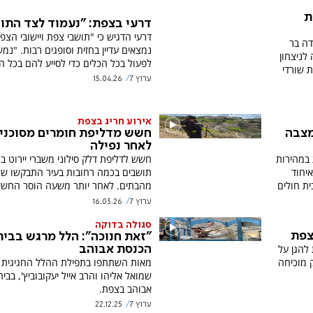
ת
דרעי בצפת: "נעמוד לצד התו
דרעי הדגיש כי "תושבי צפת ויישובי הצפו
דה בר
נמצאים עדיין בחזית וסופגים רבות. "נמש
לניצחון
לפעול בכל הכלים כדי לסייע להם בכל 
 שורדי
ערוץ 7
15.04.26
אירוע חריג בצפת
 מצבה
חשש מדליפת חומרים מסוכני
לאחר נפילה
 במהירות
חשש לדליפת דלק סילוני משברי יירוט ב
יחוד
תושבים בכמה רחובות בעיר התבקשו ש
ית חולים
מהבתים. לאחר יותר משעה הוסר החשש
ערוץ 7
16.03.26
סגולה בדוקה
צפת
"זאת חנוכה": הלל מרגש בבית
 להגן על
הכנסת אבוהב
מאות השתתפו בתפילת ההלל החגיגית 
 מוכיחה
שמואל אליהו והרב אייל יעקובוביץ', בבי
אבוהב בצפת.
ערוץ 7
22.12.25