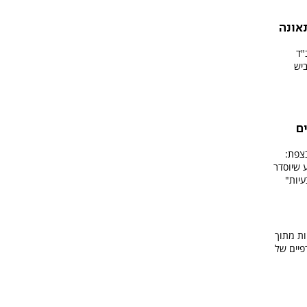
אונה
"ד
יש
ם
בצפת:
ע שיוסדר
עיות"
ות מתוך
פיים של