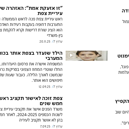
"זו אזעקת אמת": האזהרה של
דה
עיריית צפת
ראש עיריית צפת פנה לראש הממשלה ו
מול
התערבות דחופה בעקבות רעידות האדמה
הוא הציג שורת דרישות וקרא להקמת צו
בין-משרדי
ערוץ 7
20.11.25
הילד שנעדר בצפת אותר בכות
מנוט
המערבי
המשפחה אישרה את פרסום היעדרותו, 
פוגל,
החלו שוטרי המחוז הצפוני בסריקות נר
יעלמות
שנמשכו לאורך הלילה. כעבור שעות של
חיפושים הוא אותר.
ערוץ 7
12.09.25
צפת זוכה לאישור תקציב ראשו
הקפיץ
חמש שנים
משרד הפנים אישר את תקציבי עיריית צ
יום שוב
לשנות הכספים 2024-2025
בהן לא אושר תקציב לעיריה
ים".
ערוץ 7
7.09.25