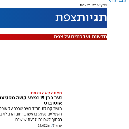
מצב תורני
ערוץ 7
תגיות
צפת
תגיות
צפת
חדשות ועדכונים על צפת
תאונה קשה בצפת:
נער כבן 15 נפצע קשה מפגיע
אוטובוס
תושב קהילת חב"ד בעיר שרכב על אופני
חשמליים נפגע בראשו ברחוב הרב לוי בי
בסמוך לשכונת 'גבעת שושנה'
ערוץ 7
25.07.26