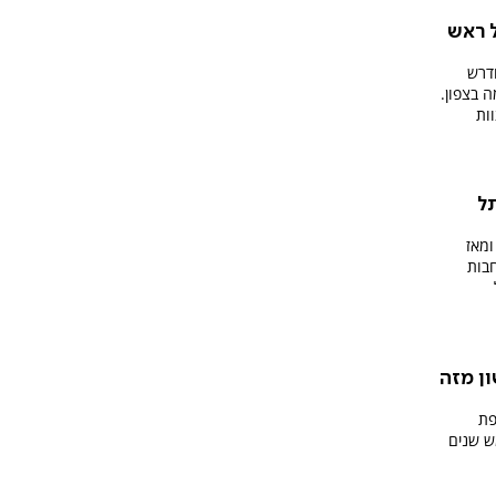
 ראש
דרש
 בצפון.
ות
ל
ומאז
חבות
ן מזה
פת
, לאחר חמש שנים