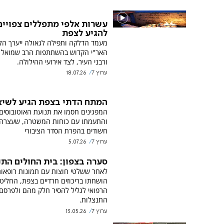
עשרות אלפי מתפללים צפויים
להגיע לצפת
מעמד הדלקה ותפילה לגאולה ייערך הלי
האר"י הקדוש בהשתתפות הרב שמואל א
ורבני העיר, לצד אירועי ההילולה.
ערוץ 7
18.07.26
המתח הדתי בצפת הגיע לשי
המפגינים חסמו את תנועת האוטובוסים
והתעמתו עם כוחות המשטרה, שעצרה
חשודים בהפרת הסדר הציבורי
ערוץ 7
5.07.26
סערה בצפון: בית החולים התנ
לאחר ששלטי חוצות עם תמונות רופאו
הושחתו בריכוזים חרדיים בצפת, החליט
הרפואי לגליל להסיר חלק מהם ולפרסם
התנצלות.
ערוץ 7
13.05.26