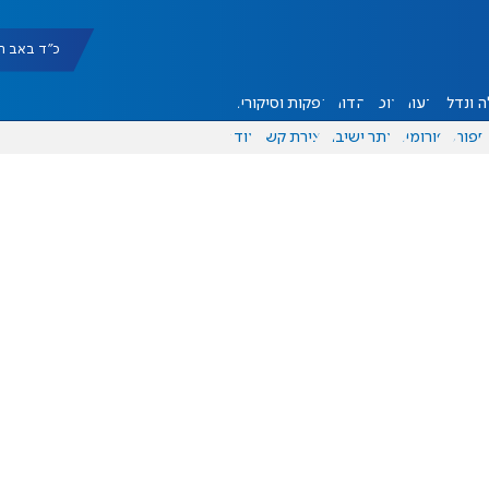
כ"ד באב תשפ"ו |
 ונדל"ן
דעות
אוכל
יהדות
הפקות וסיקורים
ספורט
פורומים
אתר ישיבה
יצירת קשר
עוד