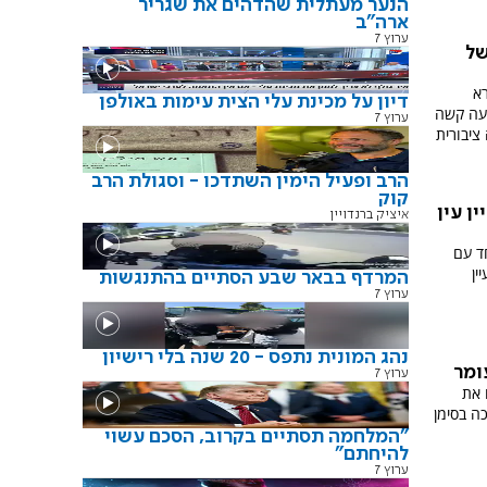
הנער מעתלית שהדהים את שגריר
ארה"ב
ערוץ 7
של
רא
דיון על מכינת עלי הצית עימות באולפן
יעה קשה
ערוץ 7
ציבורית
הרב ופעיל הימין השתדכו - וסגולת הרב
קוק
ן עין
איציק ברנדויין
ד עם
ין
המרדף בבאר שבע הסתיים בהתנגשות
ערוץ 7
נהג המונית נתפס - 20 שנה בלי רישיון
ומר
ערוץ 7
 את
ה בסימן
"המלחמה תסתיים בקרוב, הסכם עשוי
להיחתם"
ערוץ 7