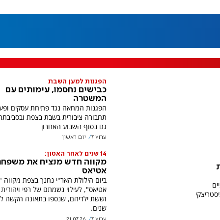
הפגנות למען השבת
כבישים נחסמו, עימותים עם
המשטרה
הפגנות המחאה נגד פתיחת עסקים ופעי
תחבורה ציבורית בשבת בצפת ובסביבתה
גם בסוף השבוע האחרון
ערוץ 7
יום ראשון
14 שנים לאחר האסון:
מקווה חדש מנציח את משפח
ת
אטיאס
ביום הילולת האר"י נחנך בצפת מקווה "
ים
אטיאס", לעילוי נשמתם של רפי ויהודית
סטריצקי
שנים.
ערוץ 7
21.07.26