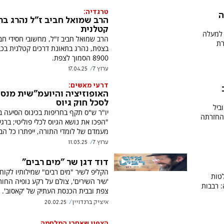
טרגדיה:
ה
הרב שמואל חביב ז"ל נהרג בת
קטלנית
 למעלה
הרב שמואל חביב ז"ל, מחשובי חסידי חב
רת
בצפת, נהרג בתאונת דרכים קטלנית בכב
8900 הסמוך לצפת.
ערוץ 7
17.04.25
דרעי מאשים:
האופוזיציה והיועמ"שית מנסי
לסכל חוק גיוס
ביל
יו"ר ש"ס תקף בחריפות בכינוס הסיעה 
והחזרתה
"הפכו את נושא הגיוס לכלי פוליטי; ברג
מעמדם של לומדי התורה, ייפתרו כל הב
ערוץ 7
11.03.25
דוד דגן שר "מים רבים"
הקליפ לשיר "מים רבים" שמילותיו לקוח
לטות
'שיר השירים', צולם על רקע נופיה החור
: רבבות
צפת ובבית הכנסת העתיק של 'קאסוב'.
איציק ברנדויין
20.02.25
הצפון שאחרי המלחמה