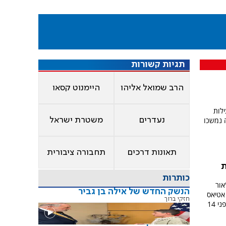
תגיות קשורות
הרב שמואל אליהו
היימנוט קסאו
לות
 נמשכו
נעדרים
משטרת ישראל
תאונות דרכים
תחבורה ציבורית
ת
כותרות
אור
הנשק החדש של אילה בן גביר
 אטיאס
חזקי ברוך
וששת ילדיהם, שנספו בתאונה הקשה לפני 14