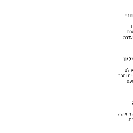
חרי
ת
רת
נעדרת
ליחה לגייס 94 מיליון
עולם
שבועיים והפך
פעם
הוא מתקשה
ה.