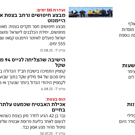
נעדרת 555 ימים:
מבצע חיפושים נרחב בצפת א
היימנוט
 החדשה מיועדת לאכלס כ־20 אלף
מבצע חיפושים חסר תקדים בצפת: מאו
מוסדות
מחפשים, יחידת הכלבנים לישראל ומשט
סה נוספת
ישראל פועלים לאיתור היימנוט קסאו ש
555 ימים.
ערוץ 7
31.08.25
הישיבה שהצ
שקל
שעות
קמפיין התמיכה בישיבת חב"ד הגדולה ב
יכת צימר
גייס סכום של 94 מיליון שקל בתוך 
ך לים
לקמפיין היהודי הגדול ביותר שנערך אי-
ערוץ 7
6.08.25
הנס בצפת:
נות
אכילת האבטיח שכמעט עלתה
בחיים
לילי
גבר בן 42 הגיע לחדר מיון בצפת כש
ודר היום
לנשום לאחר בליעת פרוסת אבטיח שלימ
טיפול מהיר מנע אסון כבד.
ערוץ 7
30.07.25