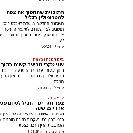
ערוץ 7
10.09.25
התוכנית שתהפוך את צפת
למטרופולין בגליל
השכונה
תושבים לצד שטחים לתעסוקה, מסחר, 
ציבור ופארק עירוני. כמו כן תתווסף כני
לעיר
ערוץ 7
4.09.25
בים המלח ובצפת:
שני מקרי טביעה קשים בתוך 
בתוך שעות: ילדה בת 5 טבעה בבר
בצפת וילד בן 6 טבע בבריכת מלון סמו
המלח.
ערוץ 7
28.08.25
לראשונה:
צעד תקדימי הוביל לסיום עגי
אחרי 22 שנה
בפעם הראשונה בישראל, הופעל הליך פ
כלפי סרבן גט. בעקבות חנינה מותנית, ס
הגט בבית הדין הרבני בצפת.
איציק ברנדויין
5.08.25