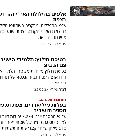
אלפים בהילולת האר"י הקדוש
בצפת
אלפי מתפללים ומבקרים השתתפו הלילה 
בהילולת האר"י הקדוש בצפת, שנערכה לצ
פטירתו בה' באב.
ערוץ 7
30.07.25
בטיסת חילוץ: תלמידי הישיבה
עם הגביע
בטיסת חילוץ מיוחדת מצ'כיה: תלמידי 
חזרו ארצה עם הגביע הנכסף של תחרות
המדעי'.
דביר עמר
23.06.25
נחתם הסכם גג:
בעלות מיליארדים: צפת תכפי
מספר תושביה
על פי ההסכם ייבנו 7,294 יחיד
לצד כ-63,000 מ"ר של שטחי מסחר
510 מיליון ש"ח יוקצו לפיתוח תשתיות
ערוץ 7
27.05.25