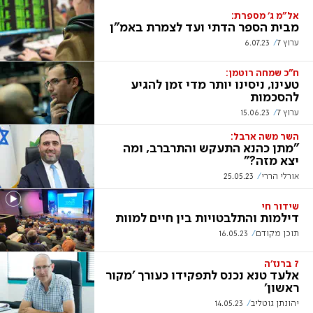
אל"מ ג' מספרת:
מבית הספר הדתי ועד לצמרת באמ"ן
ערוץ 7
6.07.23
ח"כ שמחה רוטמן:
טעינו, ניסינו יותר מדי זמן להגיע
להסכמות
ערוץ 7
15.06.23
השר משה ארבל:
"מתן כהנא התעקש והתרברב, ומה
יצא מזה?"
אורלי הררי
25.05.23
שידור חי
דילמות והתלבטויות בין חיים למוות
תוכן מקודם
16.05.23
7 ברנז'ה
אלעד טנא נכנס לתפקידו כעורך 'מקור
ראשון'
יהונתן גוטליב
14.05.23