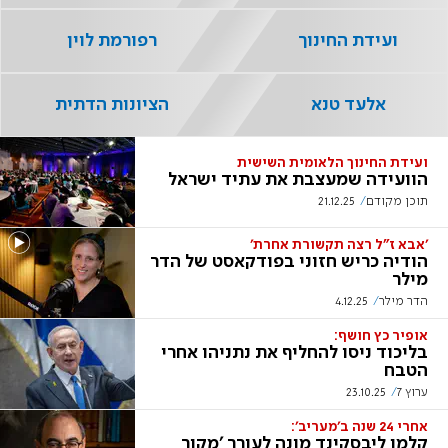
ועידת החינוך
רפורמת לוין
אלעד טנא
הציונות הדתית
ועידת החינוך הלאומית השישית
הוועידה שמעצבת את עתיד ישראל
תוכן מקודם
21.12.25
'אבא ז"ל רצה תקשורת אחרת'
הודיה כריש חזוני בפודקאסט של הדר
מילר
הדר מילר
4.12.25
אופיר כץ חושף:
בליכוד ניסו להחליף את נתניהו אחרי
הטבח
ערוץ 7
23.10.25
אחרי 24 שנה ב'מעריב':
קלמן ליבסקינד מונה לעורך 'מקור