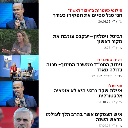
חילופי משמרות ב"מקור ראשון"
חגי סגל מסיים את תפקידו כעורך
ערוץ 7
26.01.23
רביטל ויטלזון–יעקבס עוזבת את
מקור ראשון
ערוץ 7
11.12.22
דלית שטאובר:
ניתוק החמ"ד ממשרד החינוך- סכנה
גדולה מאוד
עדו בן פורת
27.11.22
חגי סגל:
איילת שקד כרגע היא לא אופציה
אלקטורלית
ערוץ 7
28.10.22
איש העסקים אשר בהרב הלך לעולמו
בראש השנה
ערוץ 7
27.09.22