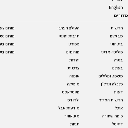
English
מדורים
חדשות
העולם הערבי
פורום צע
מבזקים
תרבות ופנאי
פורום נשו
ביטחוני
ספורט
פורום בי
פוליטי-מדיני
פורומים
פורום בי
בארץ
יהדות
בעולם
צרכנות
משפט ופלילים
אופנה
כלכלה ונדל"ן
מוסיקה
דעות
פיוטקאסט
חדשות המגזר
ילדודס
אוכל
מודעות אבל
כיפה שחורה
מזג אוויר
דיגיטל
תגיות