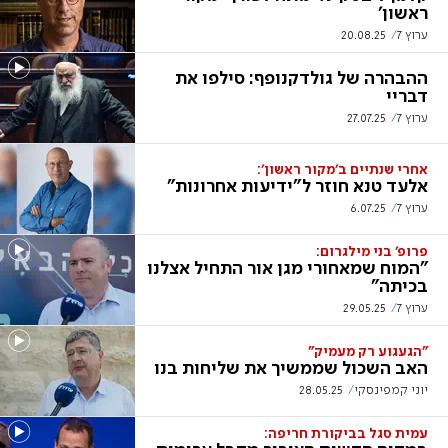
ראשון'
ערוץ 7
20.08.25
ההבהרה של גולדקנופף: סילפו את
דבריי
ערוץ 7
27.07.25
אחרי שנתיים ב'מקור ראשון':
אלעד טנא חוזר ל"ידיעות אחרונות"
ערוץ 7
6.07.25
פרופ' בני מילגרום:
"המוח שמאחורי מגן אור התחיל אצלנו
בכיתה"
ערוץ 7
29.05.25
"הגעגוע רק מעמיק"
האב השכול שממשיך את שליחות בנו
יוני קמפינסקי
28.05.25
עמית סגל בביקורת חריפה: