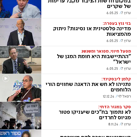
במקום חדשות הציבור מקבל ערימות
של שקרים
ערוץ 7
6.05.25
בני גנץ בעפרה:
מדינה פלסטינית או נסיגות? ניתוק
מהמציאות
ערוץ 7
6.05.25
מפעל חיוני, מפואר ומשגשג
"ההתיישבות היא חומת המגן של
ישראל"
ערוץ 7
6.05.25
קלמן ליבסקינד:
נתניהו לא חש את הדאגה שחווים הורי
הלוחמים
רפאל לוי
12.12.24
סקר במגזר הדתי:
לא נתמוך בח"כים שיעניקו פטור
מגיוס לחרדים
ערוץ 7
8.11.24