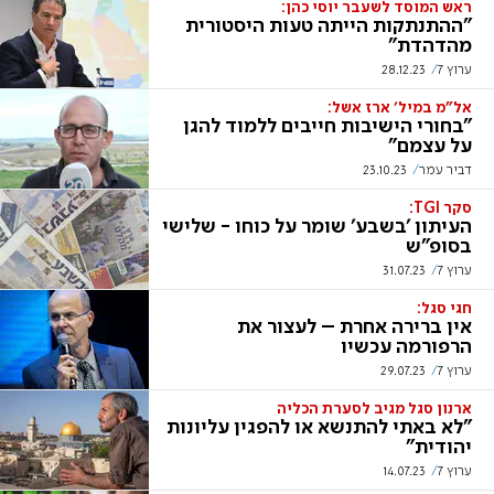
ראש המוסד לשעבר יוסי כהן:
"ההתנתקות הייתה טעות היסטורית
מהדהדת"
ערוץ 7
28.12.23
אל"מ במיל' ארז אשל:
"בחורי הישיבות חייבים ללמוד להגן
על עצמם"
דביר עמר
23.10.23
סקר TGI:
העיתון 'בשבע' שומר על כוחו - שלישי
בסופ"ש
ערוץ 7
31.07.23
חגי סגל:
אין ברירה אחרת – לעצור את
הרפורמה עכשיו
ערוץ 7
29.07.23
ארנון סגל מגיב לסערת הכליה
"לא באתי להתנשא או להפגין עליונות
יהודית"
ערוץ 7
14.07.23