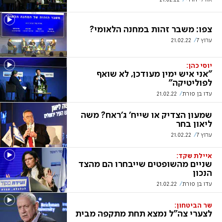
צפו: משבר זהות במחנה הלאומי?
ערוץ 7
21.02.22
יוסי כהן:
"אני איש ימין מעודכן, לא שואף
לפוליטיקה"
עדו בן פורת
21.02.22
שמעון הצדיק או שייח' ג'ראח? משה
ליאון בחר
ערוץ 7
21.02.22
איילת שקד:
שניים מהשופטים שייבחרו הם מהצד
הנכון
עדו בן פורת
21.02.22
שר הביטחון:
לצערי צה"ל נמצא תחת מתקפה מבית