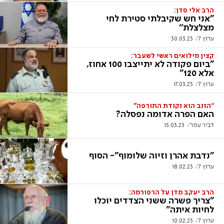
הרב אלי סדן:
"אני חש שקיבלתי סטירת לחי
מצלצלת''
ערוץ 7
30.03.23
קצין מילואים ראשי לשעבר:
"ביום פקודה לא יתייצבו 100 אחוז,
אלא 120"
ערוץ 7
17.03.23
''הזנב הוא נקודת התורפה"
האם הפרה אדומה נפסלה?
דביר עמר
15.03.23
"נדבת אהרן וזיוה שלומוף"- הסוף
ערוץ 7
18.02.23
הרב יעקב מדן על הרפורמה:
"צריך פשרה ששני הצדדים יוכלו
לחיות איתה"
ערוץ 7
10.02.23