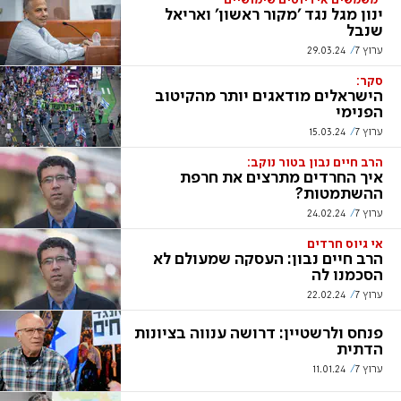
"משמשים אידיוטים שימושיים"
ינון מגל נגד 'מקור ראשון' ואריאל
שנבל
ערוץ 7
29.03.24
סקר:
הישראלים מודאגים יותר מהקיטוב
הפנימי
ערוץ 7
15.03.24
הרב חיים נבון בטור נוקב:
איך החרדים מתרצים את חרפת
ההשתמטות?
ערוץ 7
24.02.24
אי גיוס חרדים
הרב חיים נבון: העסקה שמעולם לא
הסכמנו לה
ערוץ 7
22.02.24
פנחס ולרשטיין: דרושה ענווה בציונות
הדתית
ערוץ 7
11.01.24