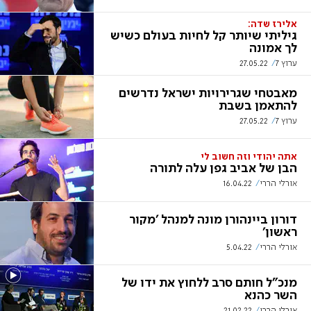
אלירז שדה:
גיליתי שיותר קל לחיות בעולם כשיש
לך אמונה
ערוץ 7
27.05.22
מאבטחי שגרירויות ישראל נדרשים
להתאמן בשבת
ערוץ 7
27.05.22
אתה יהודי וזה חשוב לי
הבן של אביב גפן עלה לתורה
אורלי הררי
16.04.22
דורון ביינהורן מונה למנהל 'מקור
ראשון'
אורלי הררי
5.04.22
מנכ"ל חותם סרב ללחוץ את ידו של
השר כהנא
אורלי הררי
21.02.22