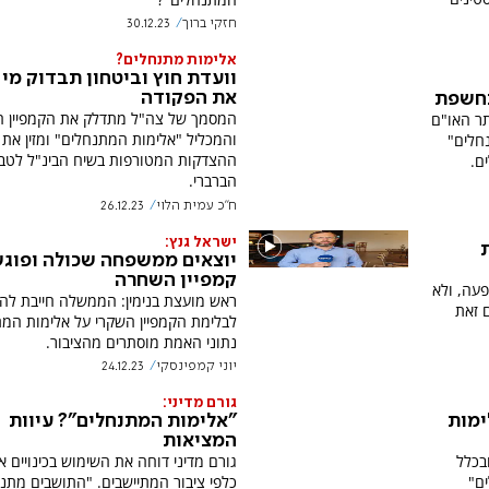
חזקי ברוך
30.12.23
אלימות מתנחלים?
וועדת חוץ וביטחון תבדוק מי 
את הפקודה
נחשפת
המסמך של צה"ל מתדלק את הקמפיין ה
תר האו"ם
והמכליל "אלימות המתנחלים" ומזין את
חלים"
ההצדקות המטורפות בשיח הבינ"ל לטב
ם.
הברברי.
ח"כ עמית הלוי
26.12.23
ישראל גנץ:
יוצאים ממשפחה שכולה ופוג
קמפיין השחרה
פעה, ולא
ראש מועצת בנימין: הממשלה חייבת לה
ם זאת
לבלימת הקמפיין השקרי על אלימות המת
נתוני האמת מוסתרים מהציבור.
יוני קמפינסקי
24.12.23
גורם מדיני:
ימות
"אלימות המתנחלים"? עיוות
המציאות
בכלל
גורם מדיני דוחה את השימוש בכינויים א
ם"
כלפי ציבור המתיישבים. "התושבים מתנג