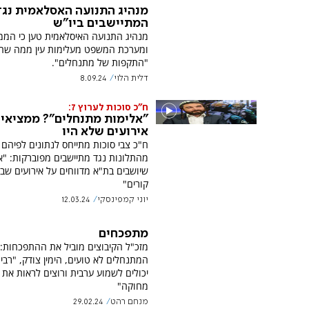
מנהיג התנועה האסלאמית נגד
המתיישבים ביו"ש
מנהיג התנועה האיסלאמית טען כי המ
ומערכת המשפט מעלימות עין ממה שהג
"התקפות של מתנחלים".
דלית הלוי
8.09.24
ח"כ סוכות לערוץ 7:
"אלימות מתנחלים"? ממציאי
אירועים שלא היו
מהתלונות נגד מתיישבים מפוברקות: "א
שיושבים בת"א מדווחים על אירועים שב
קורים"
יוני קמפינסקי
12.03.24
מתפכחים
מזכ"ל הקיבוצים מוביל את ההתפכחות:
המתנחלים לא טועים, הימין צודק, "רבי
יכולים לשמוע ערבית ורוצים לראות את 
מחוקה"
מנחם רהט
29.02.24