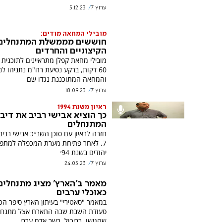
ערוץ 7
5.12.23
מובילי המחאה מודים:
חוששים מממשלת המתנחלים
הקיצוניים והחרדים
מובילי מחאת קפלן מתראיינים לתוכנית 
60 דקות, ברקע נסיעת רה"מ נתניהו לני
והמחאה המתוכננת נגדו שם
ערוץ 7
18.09.23
ראיון משנת 1994
כך הוציא אבישי רביב את דיב
המתנחלים
חזרה לראיון עם סוכן השב״כ אבישי רביב
7, לאחר פתיחת מערת המכפלה למתפל
יהודים בשנת 94׳
ערוץ 7
24.05.23
מאמר ב'הארץ' מציג מתנחלים
כאוכלי ערבים
במאמר "סאטירי" בעיתון הארץ סיפר הכ
סעודת השבת שבה התארח אצל מתנחל
שהגישו, כביכול, בשר אדם ערבי.