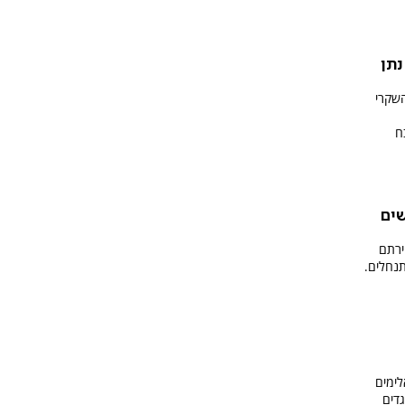
נתן
שקרי
ח
שים
ירתם
נחלים.
לימים
דים