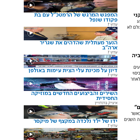
המפגש המרגש של הרמטכ"ל עם בת
ני
פקודו שנפל
ע
ערוץ 7
ולם לא
הנער מעתלית שהדהים את שגריר
ארה"ב
ערוץ 7
יה
עים
דיון על מכינת עלי הצית עימות באולפן
יסוי
ערוץ 7
לאחר
השירים והביצועים החדשים במוזיקה
החסידית
איציק ברנדויין
ם"
כאשר
ה השנים
ידו של ילד נלכדה במקצף של מיקסר
ערוץ 7