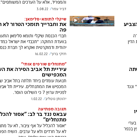
והמפריד, אלא על הערכים המשותפים".
דביר עמר
3.08.22
שיקלי לתומא-סלימאן:
הצביע
את וחברייך תומכי הטרור לא ת
פה
דה
חברי הכנסת שיקלי ותומא סלימאן התעמ
הדין
בוועדת החוקה: "תכבדי את ישראל כמדי
יהודית ודמוקרטית ואקרא לך חברת כנס
חזקי ברוך
16.02.22
"מתנחלים שורפים אותי"
תה
עיריית תל אביב הסירה את ה
המכפישים
תנועת עומדים ביחד תלתה בתל אביב שי
 ונגד
המכפיש את המתנחלים. עיריית תל אבי
לפניית ערוץ 7 כי השילוט הוסר.
יהונתן גוטליב
1.02.22
תגובה מפתיעה
ו
עבאס נגד בר לב: "אסור להכלי
מתנחלים"
בערי
"אסור להכליל על אף ציבור, לא על מתנ
ץ בכפר
לא על חרדים ולא על ערבים. השיח הפול