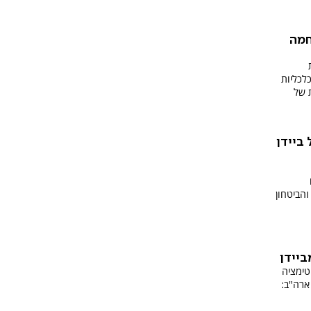
חמה
לכליות
ת של
ביידן
והביטחון
ביידן
טימציה
ארה"ב: