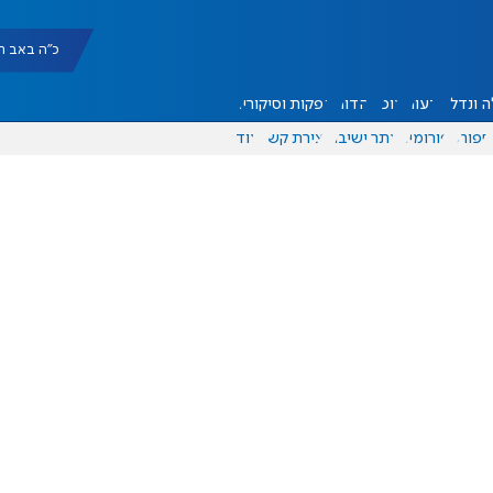
כ"ה באב תשפ"ו |
 ונדל"ן
דעות
אוכל
יהדות
הפקות וסיקורים
ספורט
פורומים
אתר ישיבה
יצירת קשר
עוד