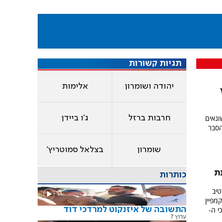
תגיות קשורות
יהודה ושומרון
אלימות
ונאים
חרבות ברזל
ג'ו ביידן
הסבר
שומרון
בצלאל סמוטריץ'
נת
כותרות
טיב
מפיין
התשובה של איזנקוט למרדכי דוד
 ה-
ערוץ 7