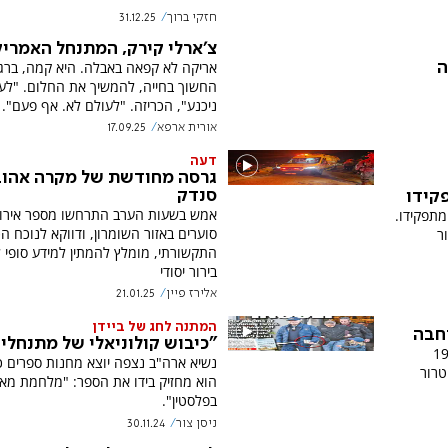
חזקי ברוך
31.12.25
צ'ארלי קירק, המתנחל האמריק
אריקה לא קפאה באבלה. היא קמה, ברג
ה
החשוך בחייה, להמשיך את החלום. "לע
ניכנע", הכריזה. "לעולם לא. אף פעם".
אורית ארפא
17.09.25
דעה
גרסה מחודשת של מקרה אהוב
סנדק
פקידו
אמש בשעות הערב התרחשו מספר אירו
 מתפקידו.
סוערים באזור השומרון, ודווקא לנוכח הכ
ר
התקשורתי, מומלץ להמתין למידע סופי 
בירור יסודי
אלירז פיין
21.01.25
המתנה לחג של ביידן
חבה
"כיבוש קולוניאלי של מתנחלי
שות הפלסטינית הודיעה על הוספת 19
נשיא ארה"ב נצפה יוצא מחנות ספרים 
 הטרור
הוא מחזיק בידו את הספר: "מלחמת מא
בפלסטין".
ניסן צור
30.11.24