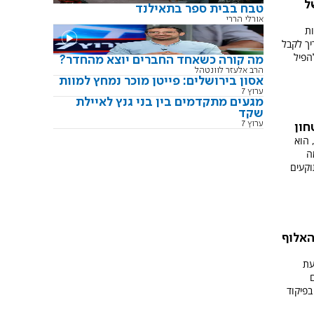
ל
טבח בבית ספר בתאילנד
אורלי הררי
ות
יך לקבל
הפיל
מה קורה כשאחד החברים יוצא מהחדר?
הרב אלעזר לוונטהל
אסון בירושלים: פייטן מוכר נמחץ למוות
ערוץ 7
מגעים מתקדמים בין בני גנץ לאיילת
שקד
ערוץ 7
חון
 הוא
ה
וקעים
האלוף
ון כעת
בפיקוד