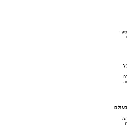
סיפור
ל
50% מיהודה
זה
עולם
של
ה