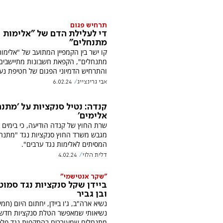
תרחיש פגום
די לעלילת הדם של "אלימות
מתנחלים"
קו ישר בין הקמפיין המתועב של "אלימו
מתנחלים", הקפאת חשבונות מתיישבים
והתרחיש הדמיוני הפגום של חטיפת נער
אבי גרינצייג
6.02.24
קנדה: נטיל סנקציות על 'מתנ
אלימים'
שרת החוץ של קנדה הודיעה, כי בימים 
מגבש משרד החוץ סנקציות נגד "מתנח
המסיתים לאלימות נגד ערבים".
דלית הלוי
4.02.24
"שקר אנטישמי"
ביידן שקל סנקציות נגד סמוט
ובן גביר
נשיא ארה"ב, ג'ו ביידן, יחתום היום (חמי
נשיאותי שמאפשר הטלת סנקציות חדשו
מתנחלים שמעורבים בהתקפות נגד פלס