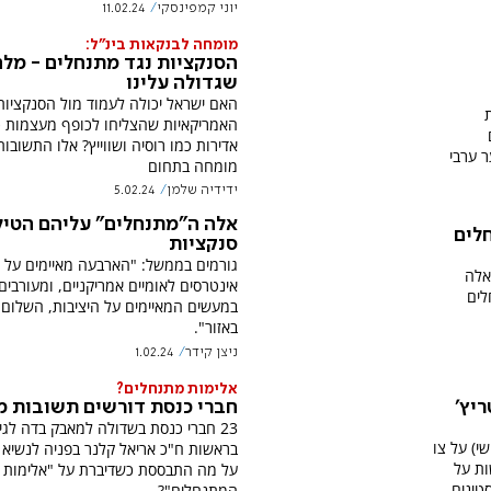
יוני קמפינסקי
11.02.24
מומחה לבנקאות בינ"ל:
הסנקציות נגד מתנחלים - מל
שגדולה עלינו
האם ישראל יכולה לעמוד מול הסנקציות
ת
האמריקאיות שהצליחו לכופף מעצמות כ
אדירות כמו רוסיה ושווייץ? אלו התשובו
 ערבי
מומחה בתחום
ידידיה שלמן
5.02.24
אלה ה"מתנחלים" עליהם הטיל 
חלים
סנקציות
גורמים בממשל: "הארבעה מאיימים על
אלה
אינטרסים לאומיים אמריקניים, ומעורבים
לים
במעשים המאיימים על היציבות, השלום 
באזור".
ניצן קידר
1.02.24
אלימות מתנחלים?
חברי כנסת דורשים תשובות מ
ריץ'
23 חברי כנסת בשדולה למאבק בדה לגי
שי) על צו
בראשות ח"כ אריאל קלנר בפניה לנשיא 
ת על
על מה התבססת כשדיברת על "אלימות
טינים
המתנחלים"?