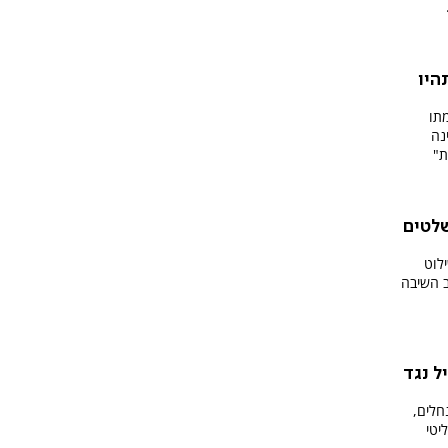
היו
תו
נה
ת"
שלטים
לוט
ב השיבה
ל נגד
חלים,
יטי