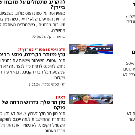
להקריב מתנחלים על מזבחו ש
ביידן?
כשאירופה על ספת הפסיכולוג, כשבציונ
משלה
הדתית מעדיפים שלא לדייק, כשהימין צר
דיר
תשובות מנתניהו, כשלחרדים משתלם ל
ממשלה.
שמעון כהן
22.06.24
ח"כ ניסים ואטורי לערוץ 7:
ם
גנץ מיותר בקבינט, פוגע בביט
ח"כ ואטורי: משיחות אישיות עם נתניהו,
ח"כ צבי סוכות מתייחס לנתונים לפיהם 50%
נחוש להיכנס לרפיח כדי לנצח. זה לא מ
רגונים
שנשמע מכל חברי הקבינט. גנץ ולפיד ת
כלל לא
מקלות.
יוני קמפינסקי
12.03.24
ראיון
סוֹן הר מלך: נדרוש הדחה של 
פוקס
ח"כ סון הר מלך לערוץ 7: אם לא נד
ם לא
בהחזרת ההתיישבות לעזה ייכנס לוואקום
עזה
השמאל הקיצוני. לא נשאיר את התרגיל 
מרכז מאחור.