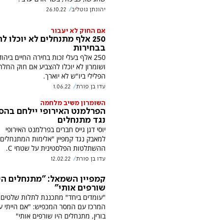
יהונתן גוטליב
26.10.22
אם החוק לא יעבור
250 אלף מתנחלים לא יוכלו ל
בבחירות
250 אלף בעלי זכות בחירה החיים ביהו
ושומרון לא יוכלו להצביע אם חוק החלת 
הפלילי ביו"ש לא יוארך.
עדו בן פורת
1.06.22
השומרון משיב מלחמה
הפרלמנט האירופי יילחם בהס
נגד מתנחלים
יוסי דגן גייס חברים בפרלמנט האירופי
למאבק נגד קמפיין "אלימות המתנחלים"
ההשתלטות הפלסטינית על שטחי C.
עדו בן פורת
12.02.22
קמפיין השמאל: "מתנחלים הי
שורפים אותי"
"עומדים ביחד" מתכננת לתלות שלטים 
המרכז עם המסר המכפיש: "אם הייתי ע
בורין, מתנחלים היו שורפים אותי"