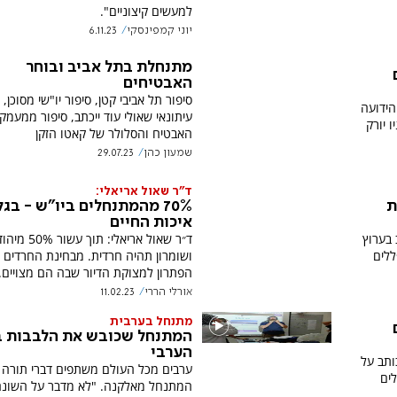
למעשים קיצוניים".
יוני קמפינסקי
6.11.23
מתנחלת בתל אביב ובוחר
האבטיחים
סיפור תל אביבי קטן, סיפור יו"שי מסוכן, 
הידועה
עיתונאי שאולי עוד ייכתב, סיפור ממעמקי
ו יורק
האבטיח והסלולר של קאטו הזקן
שמעון כהן
29.07.23
ד"ר שאול אריאלי:
ת
70% מהמתנחלים ביו"ש - בגל
איכות החיים
 בערוץ
ד״ר שאול אריאלי: תוך עשור 
לים
ושומרון תהיה חרדית. מבחינת החרדים 
הפתרון למצוקת הדיור שבה הם מצויים.
אורלי הררי
11.02.23
מתנחל בערבית
המתנחל שכובש את הלבבות ב
הערבי
ותב על
ערבים מכל העולם משתפים דברי תורה 
ים
המתנחל מאלקנה. "לא מדבר על השונ