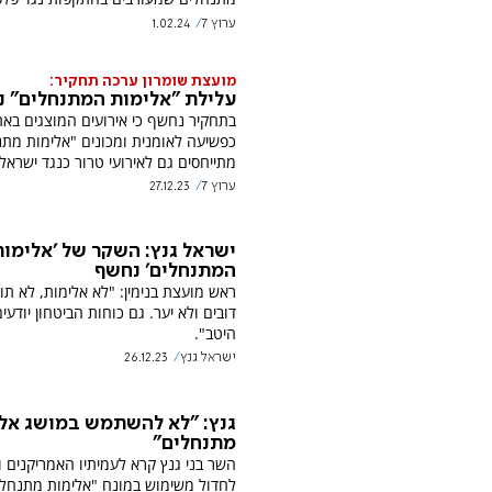
ערוץ 7
1.02.24
מועצת שומרון ערכה תחקיר:
עלילת "אלימות המתנחלים" 
בתחקיר נחשף כי אירועים המוצגים בא
כפשיעה לאומנית ומכונים "אלימות מתנ
מתייחסים גם לאירועי טרור כנגד ישראלי
ערוץ 7
27.12.23
ישראל גנץ: השקר של 'אלימות
המתנחלים' נחשף
ראש מועצת בנימין: "לא אלימות, לא תו
דובים ולא יער. גם כוחות הביטחון יודעי
היטב".
ישראל גנץ
26.12.23
גנץ: "לא להשתמש במושג אל
מתנחלים"
השר בני גנץ קרא לעמיתיו האמריקנים ו
לחדול משימוש במונח "אלימות מתנחלי