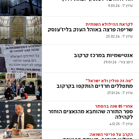
ערוץ 7
9.03.26
לקראת ההילולא השנתית
שריפה פרצה באוהל הענק בליז'ענסק
ערוץ 7
23.02.26
אנטישמיות במרכז קרקוב
ניסן צור
29.01.26
"פה זה פולין ולא ישראל"
מתפללים חרדים הותקפו בקרקוב
ערוץ 7
27.01.26
אחרי 85 שנה בהסתר
ספר התורה שהוחבא מהנאצים הוחזר
לקהילה
ערוץ 7
4.12.25
הקרב על פריטי השואה: