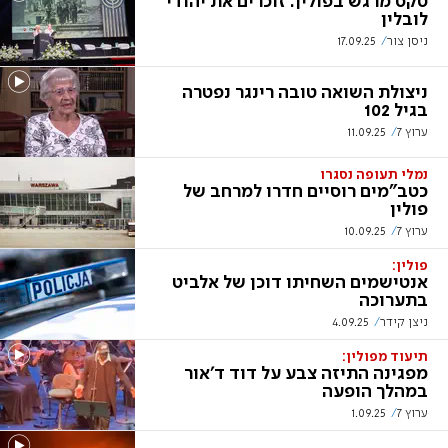
טקס מרגש בפולין: זוכרים את יהודי
לובלין
ניסן צור
17.09.25
ניצולת השואה טובה רינגר נפטרה
בגיל 102
ערוץ 7
11.09.25
נמלי תעופה נסגרו
כטב"מים רוסיים חדרו למרחב של
פולין
ערוץ 7
10.09.25
פולין:
אנטישמים השחיתו דוכן של אלביט
בתערוכה
ניצן קידר
4.09.25
תיעוד מפולין:
מפגינה התיזה צבע על דוד ד'אור
במהלך הופעה
ערוץ 7
1.09.25