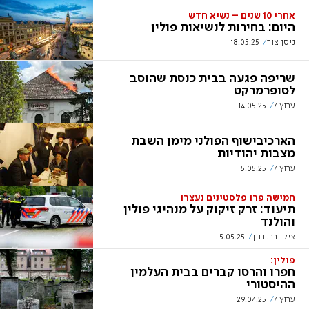
אחרי 10 שנים – נשיא חדש
היום: בחירות לנשיאות פולין
ניסן צור
18.05.25
שריפה פגעה בבית כנסת שהוסב
לסופרמרקט
ערוץ 7
14.05.25
הארכיבישוף הפולני מימן השבת
מצבות יהודיות
ערוץ 7
5.05.25
חמישה פרו פלסטינים נעצרו
תיעוד: זרק זיקוק על מנהיגי פולין
והולנד
ציקי ברנדוין
5.05.25
פולין:
חפרו והרסו קברים בבית העלמין
ההיסטורי
ערוץ 7
29.04.25