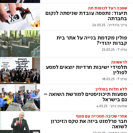
שפכה רעל לכוסות תה
תיעוד: נתפסה עובדת שניסתה לנקום
בחברתה
ציקי ברנדוין
26.03.25
פולין מקדמת בנייה על אתר בית
קברות יהודי?
ערוץ 7
25.03.25
לראשונה
תלמידי ישיבות חרדיות יוצאים למסע
לפולין
ערוץ 7
18.03.25
ללא תלות בפולין:
מסעות תיכוניסטים למורשת השואה –
גם בישראל
שמעון כהן
4.03.25
אחרי שכיבה חנוכייה עם מטף
חבר פרלמנט ביזה את טקס הזיכרון
לשואה