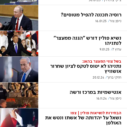
ציקי ברנדוין
30.01.25
רוסיה תכננה להפיל מטוסים?
ניסן צור
16.01.25
נשיא פולין דורש "הגנה ממעצר"
לנתניהו
ערוץ 7
9.01.25
בשל צווי המעצר בהאג:
נתניהו לא יטוס לטקס לציון שחרור
אושוויץ
חזקי ברוך
20.12.24
אנטישמיות במרכז ורשה
ניסן צור
16.11.24
הבחירות לנשיאות פולין | צפו
נשאל על יהדותה של אשתו ונטש את
האולפן