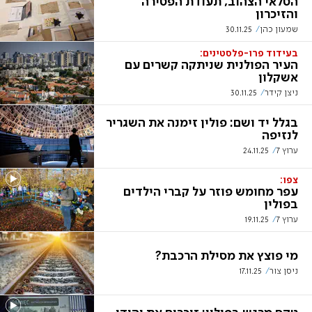
הטלאי הצהוב, תעודת הפטירה
והזיכרון
שמעון כהן
30.11.25
בעידוד פרו-פלסטינים:
העיר הפולנית שניתקה קשרים עם
אשקלון
ניצן קידר
30.11.25
בגלל יד ושם: פולין זימנה את השגריר
לנזיפה
ערוץ 7
24.11.25
צפו:
עפר מחומש פוזר על קברי הילדים
בפולין
ערוץ 7
19.11.25
מי פוצץ את מסילת הרכבת?
ניסן צור
17.11.25