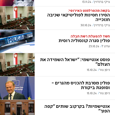
ציקי ברנדוין
13.11.24
בקשה מהפרלמנט האירופי:
הסירו חסינות לפוליטיקאי שכיבה
חנוכייה
ציקי ברנדוין
30.10.24
חשד להפעלת רשת חבלה
פולין סגרה קונסוליה רוסית
ערוץ 7
23.10.24
פוסט אנטישמי: "ישראל השמידה את
העולם"
ניסן צור
15.10.24
פולין מסרבת להכניס מהגרים -
וסופגת ביקורת
ניסן צור
15.10.24
אנטישמיות? בקרקוב שותים "קפה
הפוך"