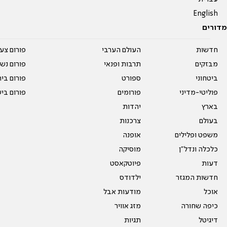
English
מדורים
חדשות
העולם הערבי
פורום צע
מבזקים
תרבות ופנאי
פורום נשו
ביטחוני
ספורט
פורום בי
פוליטי-מדיני
פורומים
פורום בי
בארץ
יהדות
בעולם
צרכנות
משפט ופלילים
אופנה
כלכלה ונדל"ן
מוסיקה
דעות
פיוטקאסט
חדשות המגזר
ילדודס
אוכל
מודעות אבל
כיפה שחורה
מזג אוויר
דיגיטל
תגיות