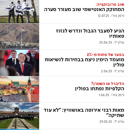
שוב פרובוקציה:
המחוקק האנטישמי שוב מעורר סערה
ניסן צור
12.07.25
הגיע למעבר הגבול ונדרש לגזוז
פאותיו
ערוץ 7
23.06.25
בפער של פחות מ-2%
מועמד הימין ניצח בבחירות לנשיאות
פולין
ערוץ 7
2.06.25
הליברל או השמרן?
הקלפיות נפתחו בפולין
ניסן צור
1.06.25
מאות רבני אירופה באושוויץ: "לא עוד
שתיקה"
ערוץ 7
29.05.25