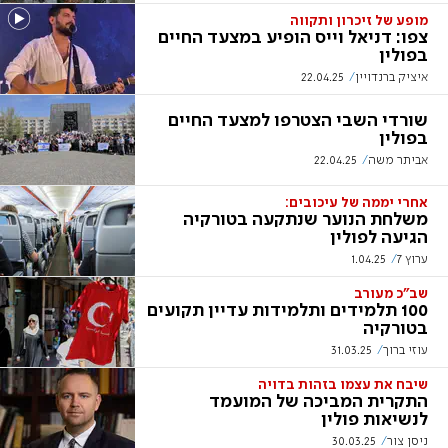
מופע של זיכרון ותקווה
צפו: דניאל וייס הופיע במצעד החיים
בפולין
איציק ברנדויין
22.04.25
שורדי השבי הצטרפו למצעד החיים
בפולין
אביתר משה
22.04.25
אחרי יממה של עיכובים:
משלחת הנוער שנתקעה בטורקיה
הגיעה לפולין
ערוץ 7
1.04.25
שב"כ מעורב
100 תלמידים ותלמידות עדיין תקועים
בטורקיה
עוזי ברוך
31.03.25
שיבח את עצמו בזהות בדויה
התקרית המביכה של המועמד
לנשיאות פולין
ניסן צור
30.03.25