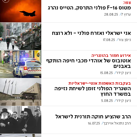
צפו:
מטוס F-16 פולני התרסק, הטייס נהרג
ערוץ 7
28.08.25
אני ישראלי ואזרח פולני - ולא רוצח
ניסן צור
17.08.25
אירוע חמור בהונגריה
אוטובוס של אוהדי מכבי חיפה הותקף
באבנים
ניצן קידר
15.08.25
בעקבות האשמות אנטי-ישראליות
השגריר הפולני זומן לשיחת נזיפה
במשרד החוץ
ניצן קידר
5.08.25
הרב שהציע חוקה תורנית לישראל
הרב נתנאל אוירבך
16.07.25