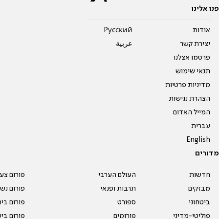
פנו אלינו
אודות
Pусский
יצירת קשר
عربية
פרסמו אצלנו
תנאי שימוש
מדיניות פרטיות
הצהרת נגישות
המייל האדום
עברית
English
מדורים
חדשות
העולם הערבי
פורום צע
מבזקים
תרבות ופנאי
פורום נשו
ביטחוני
ספורט
פורום בי
פוליטי-מדיני
פורומים
פורום בי