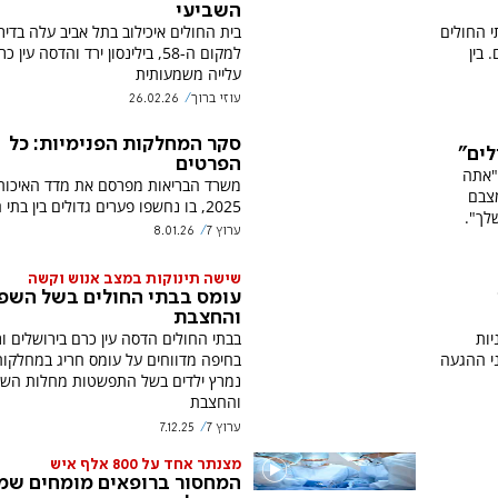
השביעי
י החולים
בית החולים איכילוב בתל אביב עלה בדיר
 בין
למקום ה-58, בילינסון ירד והדסה עי
עלייה משמעותית
עוזי ברוך
26.02.26
סקר המחלקות הפנימיות: כל
לים"
הפרטים
 "אתה
משרד הבריאות מפרסם את מדד האיכות
מצבם
2025, בו נחשפו פערים גדולים בין בתי החולים.
לך".
ערוץ 7
8.01.26
שישה תינוקות במצב אנוש וקשה
עומס בבתי החולים בשל השפ
והחצבת
יות
בבתי החולים הדסה עין כרם בירושלים ו
ני ההגעה
בחיפה מדווחים על עומס חריג במחלקות
נמרץ ילדים בשל התפשטות מחלות הש
והחצבת
ערוץ 7
7.12.25
מצנתר אחד על 800 אלף איש
המחסור ברופאים מומחים שמ