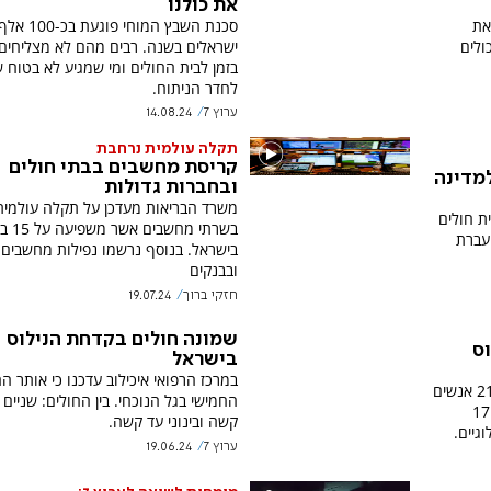
את כולנו
את
סכנת השבץ המוחי פוגעת בכ-100 א
ולים
ישראלים בשנה. רבים מהם לא מצליחים 
בזמן לבית החולים ומי שמגיע לא בטוח ש
לחדר הניתוח.
ערוץ 7
14.08.24
תקלה עולמית נרחבת
קריסת מחשבים בבתי חולים
מדינה
ובחברות גדולות
משרד הבריאות מעדכן על תקלה עולמית
ת חולים
בשרתי מח
עברת
בישראל. בנוסף נרשמו נפילות מחשבים 
ובבנקים
חזקי ברוך
19.07.24
שמונה חולים בקדחת הנילוס
ס
בישראל
במרכז הרפואי איכילוב עדכנו כי אותר ה
משרד הבריאות עדכן כי עד כה אובחנו 21 אנשים
החמישי בגל הנוכחי. בין החולים: שניים
החולים בקדחת מערב הנילוס - מתוכם 17
קשה ובינוני עד קשה.
גיים.
ערוץ 7
19.06.24