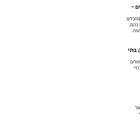
ם -
ת ההתנגדות של בתי החולים, 26 מחבלים
 בהם,
עזה.
 בתי
ולים
כדי
אל