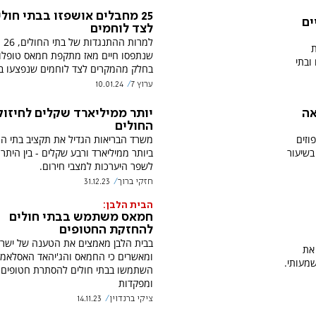
25 מחבלים אושפזו בבתי חולי
ים
לצד לוחמים
למרו
ת
שנתפסו חיים מאז מתקפת חמאס טופלו
ובתי
בחלק מהמקרים לצד לוחמים שנפצעו ב
ערוץ 7
10.01.24
אה
יותר ממיליארד שקלים לחיזוק
החולים
וזים
משרד הבריאות הגדיל את תקציב בתי הח
נגיף ה-RSV שהיו בשיעור
ביותר ממיליארד ורבע שקלים - בין היתר 
לשפר היערכות למצבי חירום.
חזקי ברוך
31.12.23
הבית הלבן:
חמאס משתמש בבתי חולים
להחזקת החטופים
בבית הלבן מאמצים את הטענה של ישר
את
ומאשרים כי החמאס והג'יהאד האסלאמי
מעותי.
השתמשו בבתי חולים להסתרת חטופים
ומפקדות
ציקי ברנדוין
14.11.23