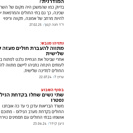
המודרנית?
בדיוק כמו שהמשכן היה מקום של השר
שכינה, כך גם בתי החולים והמרפאות יכ
להיות מרחב של אמונה, תקווה וריפוי
ד"ר חנה קטן
27.02.25
נתניהו מגבש:
מתווה להעברת חולים מעזה ל
שלישית
אחרי שביטל את הנחיית גלנט לפתוח בי
לעזתים הינחה נתניהו ליישם מתווה לה
החולים למדינה שלישית.
ערוץ 7
22.07.24
בסוף השבוע
שתי נשים שחלו בקדחת הנילו
נפטרו
אושפזו בבתי החולים עם תסמינים נוירולו
ניצן קידר
23.06.24