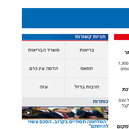
תגיות קשורות
בריאות
משרד הבריאות
ר
דוח הזיהומים של משרד הבריאות: מעל 1,300
ומים
חמאס
הדסה עין כרם
חרבות ברזל
עזה
כת
ל עצם
כותרות
לקבל
"המלחמה תסתיים בקרוב, הסכם עשוי
להיחתם"
מקום