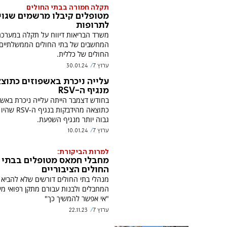
תקלה חמורה בבתי החולים
מטופלים קיבלו מרשמים שגוי
לתרופות
משרד הבריאות דיווח על תקלה במערכ
המחשבים של בתי החולים הממשלתיים 
החולים של כללית.
ערוץ 7
30.01.24
עלייה ניכרת באשפוזים כתוצ
מנגיף ה-RSV
בחודש דצמבר הייתה עלייה ניכרת באשפ
כתוצאה מהידבקות ב
גבוה יותר מנגיף השפעת.
ערוץ 7
10.01.24
למרות הביקורת:
מחבלי חמאס מטופלים בבתי
החולים הציבוריים
מנהלי בתי החולים דורשים שלא להביא 
המחבלים ולבנות עבורם מתקן רפואי מש
"אי אפשר להמשיך כך"
ערוץ 7
22.11.23