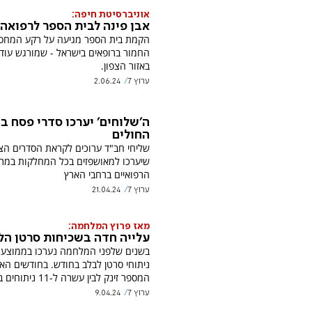
אוניברסיטת חיפה:
אבן פינה לבית הספר לרפואה
הקמת בית הספר מגיעה על רקע המחס
החמור ברופאים בישראל - שמורגש עוד 
באזור הצפון.
ערוץ 7
2.06.24
ה'שלוחים' יערכו סדרי פסח ב
החולים
שליחי חב"ד ערוכים לקראת הסדרים הצי
שיערכו למאושפזים בכל המחלקות במרכ
הרפואיים ברחבי הארץ
ערוץ 7
21.04.24
מאז פרוץ המלחמה:
עלייה חדה בשכיחות סרטן הל
בשנים שלפני המלחמה נערכו בממוצע
ניתוחי סרטן לבלב בחודש. בחודשים הא
המספר זינק לבין עשרה ל-11 ניתוחים בממוצע.
ערוץ 7
9.04.24