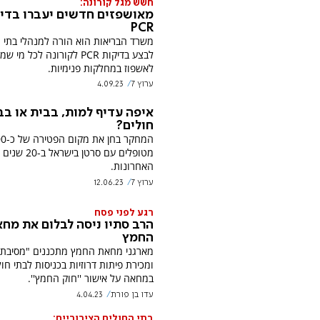
חשש מגל קורונה:
מאושפזים חדשים יעברו בדי
PCR
משרד הבריאות הוא הורה למנהלי בתי 
לבצע בדיקות PCR לקורונה לכל מ
לאשפוז במחלקות פנימיות.
ערוץ 7
4.09.23
איפה עדיף למות, בבית או בב
חולים?
המחקר בחן
מטופלים עם סרטן בישראל ב-20 שנים
האחרונות.
ערוץ 7
12.06.23
רגע לפני פסח
הרב סתיו ניסה לבלום את מח
החמץ
מארגני מחאת החמץ מתכננים "מסיבת 
ומכירת פיתות דרוזיות בכניסות לבתי חול
במחאה על אישור ''חוק החמץ''.
עדו בן פורת
4.04.23
בתי החולים הציבוריים: