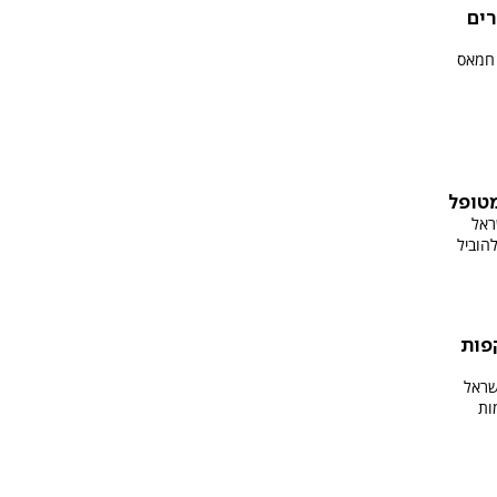
רים
 חמאס
ראל
הוביל
פות
שראל
ות