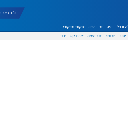
כ"ד באב תשפ"ו |
 ונדל"ן
דעות
אוכל
יהדות
הפקות וסיקורים
ספורט
פורומים
אתר ישיבה
יצירת קשר
עוד