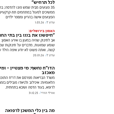
לכל תרחיש"
35 פצועים מבית שמש פונו להדסה; בת
ממשיכים לפעול במתחמים תת-קרקעיים.
הפצועים אישה בהריון ומספר ילדים
ערוץ 7
1.03.26
האסון בירושלים:
"חיפשנו את בננו בין בתי החו
אב לתינוק שהיה במעון בו אירע האסון:
שומע שמועות, מדברים על תינוקות ש
קשה, ואתה פשוט לא יודע איפה הילד ש
ערוץ 7
20.01.26
הדו"ח נחשף: מי מצטיין - ומי
מאכזב
משרד הבריאות מפרסם את דו"ח התוכנ
הלאומיות: איכילוב ולניאדו מובילים בזמ
לרופא, בעוד הדסה ושיבא בתחתית.
אורלי הררי
31.12.25
מה בין כלי המשכן לרפואה