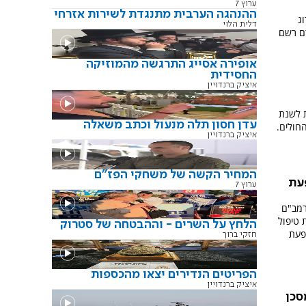
ערוץ 7
ההנהגה הערבית מתנגדת לשירות אזרחי
וג
דלית הלוי
ן כרם רשם
אופירה אסייג התרגשה מהמוזיקה
החסידית
איציק ברנדויין
 לשנת
עדן חסון תלה מנעול וכתב משאלה
איציק ברנדויין
המחיר הקשה של משחקי הפז"ם
עת
ערוץ 7
רמב"ם
 טיפול
הלחץ על השרים - וההבטחה של סטרוק
פעת
חזקי ברוך
הפריטים הנדירים יצאו מהכספות
איציק ברנדויין
סכן