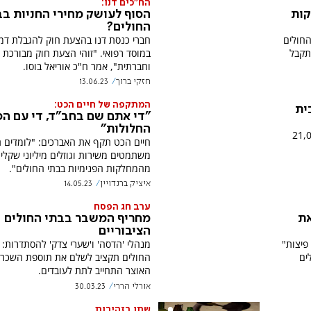
הח"כים דנו:
קות
הסוף לעושק מחירי החניות בב
החולים?
החולים
חברי כנסת דנו בהצעת חוק להגבלת דמי
י שמתקבל
במוסד רפואי. "זוהי הצעת חוק מבורכת
וחברתית", אמר ח"כ אוריאל בוסו.
חזקי ברוך
13.06.23
המתקפה של חיים הכט:
ית
"די אתם שם בחב"ד, די עם הפ
החלולות"
 את מקום הפטירה של כ-21,00
חיים הכט תקף את האברכים: "לומדים ת
משתמטים משירות וגוזלים מיליוני שקלי
מהמחלקות הפנימיות בבתי החולים".
איציק ברנדויין
14.05.23
ערב חג הפסח
את
מחריף המשבר בבתי החולים
הציבוריים
פיצות"
מנהלי 'הדסה' ו'שערי צדק' להסתדרות: א
ים
החולים תקציב לשלם את תוספת השכר
האוצר התחייב לתת לעובדים.
אורלי הררי
30.03.23
שתו בזהירות