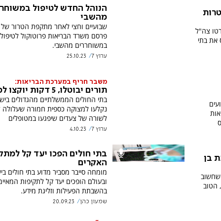
הנוהל החדש לטיפול במשוחר
טרות
מהשבי
שבועיים וחצי לאחר מתקפת הטרור של
רטו צה"ל
פרסם משרד הבריאות פרוטוקול לטיפול
 את בתי
במשוחררים מהשבי.
ערוץ 7
25.10.23
משבר חריף במערכת הבריאות:
תורים יבוטלו, 5 דקות יוקצו למטופל
בתי החולים הממשלתיים מהגדולים ביש
עים
נקלעו למצוקה כספית חמורה שעלולה ל
אות
לשורה של צעדים שיפגעו במטופלים
ס
ערוץ 7
4.10.23
בתי חולים הפכו יעד קל למתק
ת בן
האקרים
מומחה סייבר מסביר מדוע בתי חולים בי
 שחשוב
ובעולם הופכים יעד קל לתקיפות המאיימ
 הטוב
בהשבתת הפעילות וזליגת מידע.
שמעון כהן
20.09.23