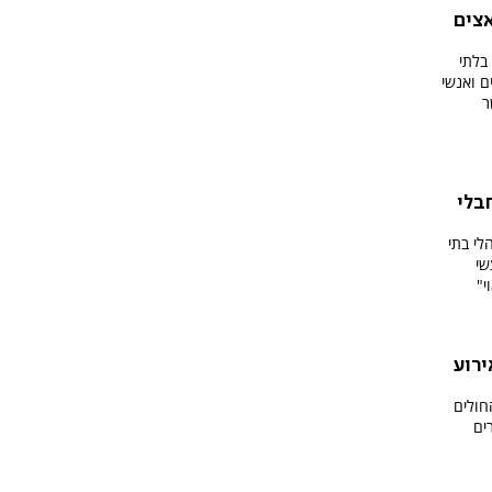
אצים
בלתי
ם ואנשי
ר
בלי
י בתי
שי
י"
ירוע
חולים
ים