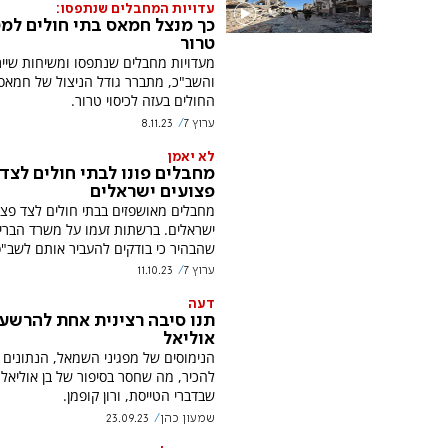
עדויות המחבלים שנתפסו:
כך מנצל חמאס בתי חולים למ
טרור
מעדויות מחבלים שנתפסו ומשיחות שיי
והשב"כ, מתברר גודל הניצול של חמאס
החולים בעזה לכיסוי טרור.
ערוץ 7
8.11.23
לא יאמן
מחבלים פונו לבתי חולים לצד
פצועים ישראלים
מחבלים מאושפזים בבתי חולים לצד פצו
ישראלים. ברשתות זעמו על משרד הברי
שהבהיר כי בודקים להעביר אותם לשב"
ערוץ 7
11.10.23
דעה
תנו סיבה רצינית אחת להרשע
אוליאל
הנימוסים של מפגיני השמאל, הנתונים
להכיר, מה שחסר בסיפור של בן אוליאל,
שבדברי הטייסת, ורון קופמן.
שמעון כהן
23.09.23