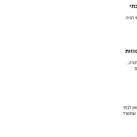
תי
 חניה
וזות
ורה,
ם
ין לבתי
 שמשרד