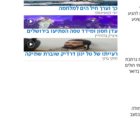
לף
כך נערך חיל הים למלחמה
להגיע
יוני קמפינסקי
יגיע
עדן חסון ומידד טסה הפתיעו בירושלים
איציק ברנדויין
רעייתו של טל ינון דרדיק שוברת שתיקה
 נרחבת
חזקי ברוך
שבים אשר משפיעה על 15 בתי חולים
בדואר
חולה
 במצב