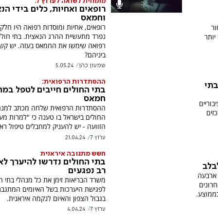
מומחית לשואה לערוץ 7:
רופאים ואחיות, כלים בידי הנ
וחמאס
רופאים, אחיות ומוסדות רפואה היו חלק 
ור
נפרד מתעשיית ההרג הנאצית. בתי חולי
יותר
רפואה שימשו את החמאס בעזה. יש קש
ביניהם?
שמעון כהן
5.05.24
ההסתדרות הרפואית:
בתי
בתי החולים חייבים לטפל במח
חמאס
בוריים
ההסתדרות הרפואית שלחה מכתב למנהל
זים
החולים בישראל בו טענה כי "למרות מע
הזוועה - יש להעניק למחבלים טיפול ראו
ערוץ 7
21.04.24
חשש מתגובה איראנית
בתי החולים נדרשו להיערך לא
בלב
רב נפגעים
 ארבעה
משרד הבריאות זימן את כל מנהלי בתי ה
חרונים
לפגישת היערכות בשל האיומים המתגבר
בגבול הצפון והאיום לנקמה איראנית.
ערוץ 7
4.04.24