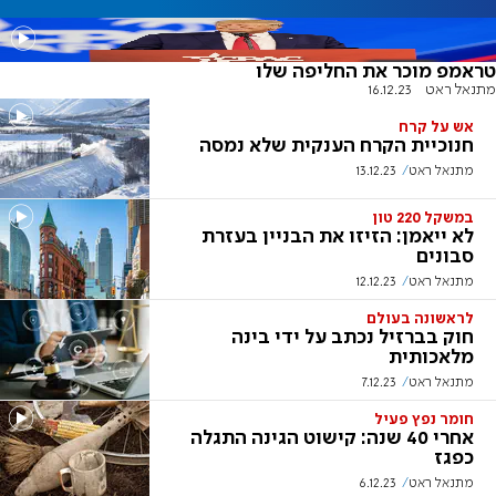
טראמפ מוכר את החליפה שלו
מתנאל ראט
16.12.23
אש על קרח
חנוכיית הקרח הענקית שלא נמסה
מתנאל ראט
13.12.23
במשקל 220 טון
לא ייאמן: הזיזו את הבניין בעזרת
סבונים
מתנאל ראט
12.12.23
לראשונה בעולם
חוק בברזיל נכתב על ידי בינה
מלאכותית
מתנאל ראט
7.12.23
חומר נפץ פעיל
אחרי 40 שנה: קישוט הגינה התגלה
כפגז
מתנאל ראט
6.12.23