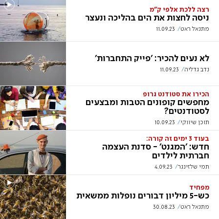
רצה ללכת אלפי ק"מ
ניסה לחצות את הים בהליכה ונעצר
מתנאל ראט
11.09.23
לא נעים להכיר: 'פייק התחברות'
נדב גדליה
11.09.23
הכירו את סטודנט גרופ
מחפשים קופונים הטבות ומבצעים
לסטודנטים?
תוכן שיווקי
10.09.23
בעוד 3 ימים זה קורה:
חדש: 'המגנט' - סדנת העצמה
חברתית לילדים
תמי שלזינגר
4.09.23
מפחיד
כש-5 מיליון דבורים נופלות ממשאית
מתנאל ראט
30.08.23