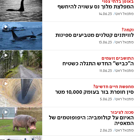
באופן בלתי צפוי
המפלצת מלוך נס עשויה להיחשף
מתנאל ראט
14.06.23
נקמה?
לוויתנים קטלנים מטביעים ספינות
מתנאל ראט
13.06.23
התושבים זועמים
ה"כביש" החדש התגלה כשטיח
מתנאל ראט
11.06.23
מחפשת חיים חדשים?
סין חופרת בור בעומק 10,000 מטר
מתנאל ראט
5.06.23
סכנה לציבור
האיום על קולומביה: היפופוטמים של
המאפיה
מתנאל ראט
2.06.23