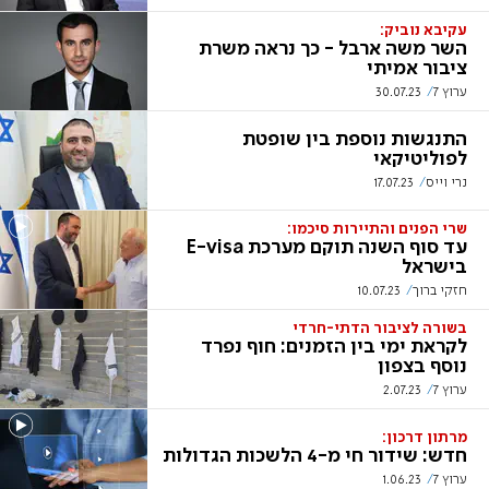
עקיבא נוביק:
השר משה ארבל - כך נראה משרת
ציבור אמיתי
ערוץ 7
30.07.23
התנגשות נוספת בין שופטת
לפוליטיקאי
נרי וייס
17.07.23
שרי הפנים והתיירות סיכמו:
עד סוף השנה תוקם מערכת E-visa
בישראל
חזקי ברוך
10.07.23
בשורה לציבור הדתי-חרדי
לקראת ימי בין הזמנים: חוף נפרד
נוסף בצפון
ערוץ 7
2.07.23
מרתון דרכון:
חדש: שידור חי מ-4 הלשכות הגדולות
ערוץ 7
1.06.23