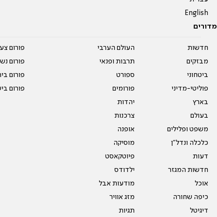
English
מדורים
חדשות
העולם הערבי
פורום צע
מבזקים
תרבות ופנאי
פורום נשו
ביטחוני
ספורט
פורום בי
פוליטי-מדיני
פורומים
פורום בי
בארץ
יהדות
בעולם
צרכנות
משפט ופלילים
אופנה
כלכלה ונדל"ן
מוסיקה
דעות
פיוטקאסט
חדשות המגזר
ילדודס
אוכל
מודעות אבל
כיפה שחורה
מזג אוויר
דיגיטל
תגיות