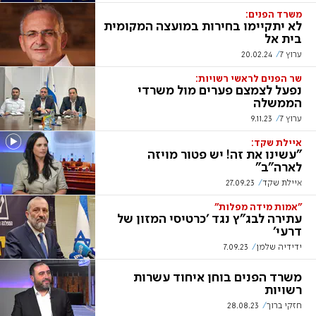
משרד הפנים:
לא יתקיימו בחירות במועצה המקומית
בית אל
ערוץ 7
20.02.24
שר הפנים לראשי רשויות:
נפעל לצמצם פערים מול משרדי
הממשלה
ערוץ 7
9.11.23
איילת שקד:
"עשינו את זה! יש פטור מויזה
לארה"ב"
איילת שקד
27.09.23
"אמות מידה מפלות"
עתירה לבג"ץ נגד 'כרטיסי המזון של
דרעי'
ידידיה שלמן
7.09.23
משרד הפנים בוחן איחוד עשרות
רשויות
חזקי ברוך
28.08.23