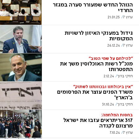
הנוהל החדש שמעורר סערה במגזר
החרדי
ערוץ 7
21.01.25
גידול במענקי האיזון לרשויות
המקומיות
ערוץ 7
26.12.24
"להילחם על שמי הטוב"
מנכ"ל רשות האוכלוסין משך את
התפטרותו
חזקי ברוך
2.12.24
"אין ביכולתנו ובכוונתנו לשתוק"
משרד הפנים עוצר את הפרסומים
ב'הארץ'
חזקי ברוך
31.10.24
בחסות המלחמה:
317 אריתראים עזבו את ישראל
מרצונם לקנדה
ערוץ 7
7.10.24