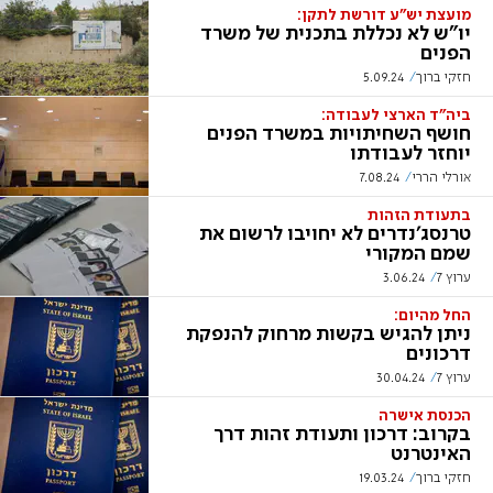
מועצת יש"ע דורשת לתקן:
יו"ש לא נכללת בתכנית של משרד
הפנים
חזקי ברוך
5.09.24
ביה"ד הארצי לעבודה:
חושף השחיתויות במשרד הפנים
יוחזר לעבודתו
אורלי הררי
7.08.24
בתעודת הזהות
טרנסג'נדרים לא יחויבו לרשום את
שמם המקורי
ערוץ 7
3.06.24
החל מהיום:
ניתן להגיש בקשות מרחוק להנפקת
דרכונים
ערוץ 7
30.04.24
הכנסת אישרה
בקרוב: דרכון ותעודת זהות דרך
האינטרנט
חזקי ברוך
19.03.24