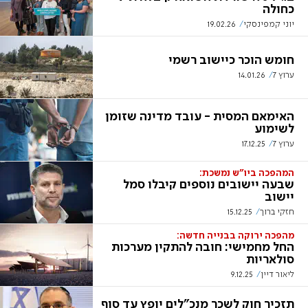
כחולה
יוני קמפינסקי
19.02.26
חומש הוכר כיישוב רשמי
ערוץ 7
14.01.26
האימאם המסית - עובד מדינה שזומן
לשימוע
ערוץ 7
17.12.25
המהפכה ביו"ש נמשכת:
שבעה יישובים נוספים קיבלו סמל
יישוב
חזקי ברוך
15.12.25
מהפכה ירוקה בבנייה חדשה:
החל מחמישי: חובה להתקין מערכות
סולאריות
ליאור דיין
9.12.25
תזכיר חוק לשכר מנכ"לים יופץ עד סוף