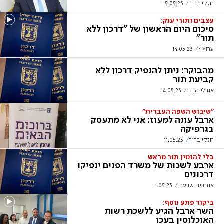
חזקי ברוך
15.05.23
עצבים ותורי ענק:
סיכום היום הראשון של "דרכון ללא
תור"
ערוץ 7
14.05.23
מהבוקר: ניתן להנפיק דרכון ללא
קביעת תור
אורלי הררי
14.05.23
"שיבוש השפה העברית"
ארבל עונה למעוז: אני לא מתעסק
בגרפיקה
חזקי ברוך
11.05.23
בלי להזמין תור מראש
ארבע לשכות של משרד הפנים ינפיקו
דרכונים
אוהביה שרעבי
1.05.23
ביקור פתע נוסף:
השר ארבל הגיע ללשכת רשות
האוכלוסין בעכו