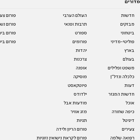
מדורים
חדשות
העולם הערבי
פורום צע
מבזקים
תרבות ופנאי
פורום נשו
ביטחוני
ספורט
פורום בי
פוליטי-מדיני
פורומים
פורום בי
בארץ
יהדות
בעולם
צרכנות
משפט ופלילים
אופנה
כלכלה ונדל"ן
מוסיקה
דעות
פיוטקאסט
חדשות המגזר
ילדודס
אוכל
מודעות אבל
כיפה שחורה
מזג אוויר
דיגיטל
תגיות
צעירים
פורום הריון ולידה
רפואה שלמה
פורום לקראת נישואין וזוגיות