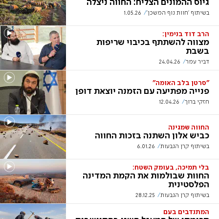
גיוס ההמונים הצליח: החווה ניצלה
בשיתוף 'חוות נוף המשכן'
1.05.26
הרב דוד בנימין:
מצווה להשתתף בכיבוי שריפות
בשבת
דביר עמר
24.04.26
"סרטן בלב האומה"
פנייה מפתיעה עם הזמנה יוצאת דופן
חזקי ברוך
12.04.26
החווה שמגינה
כביש אלון השתנה בזכות החווה
בשיתוף קרן הגבעות
6.01.26
בלי תמיכה, בעומק השטח:
החוות שבולמות את הקמת המדינה
הפלסטינית
בשיתוף קרן הגבעות
28.12.25
המתנדבים בעם