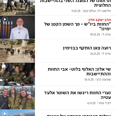
תרומתו של המעגל השני בהתיישבות
החלוצית
אלישע ירד, עולם קטן
11.12.25
הרב יעקב מדן:
"החוות ביו"ש - פך השמן הקטן של
ימינו"
ערוץ 7
10.12.25
רועה צאן הותקף בבנימין
ערוץ 7
24.11.25
שי אלון: האלוף בלוט- אבי החוות
וההתיישבות
שמעון כהן
10.11.25
נערי החוות ריגשו את השוטר אלעד
עטיה
דביר עמר
6.11.25