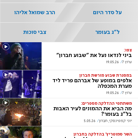
על סדר היום
הרב שמואל אליהו
ל"ג בעומר
צבי סוכות
צפו:
ביני לנדאו נעל את "שבוע חברון"
ערוץ 7
19.05.26
במסגרת שבוע מורשת חברון
אלפים במופע של אברהם פריד ליד
מערת המכפלה
ערוץ 7
19.05.26
משתתפי ההדלקה מספרים:
מה הביא את ההמונים לעיר האבות
בל"ג בעומר?
יוני קמפינסקי, חברון
5.05.26
השר סמוטריץ' בהדלקה בחברון