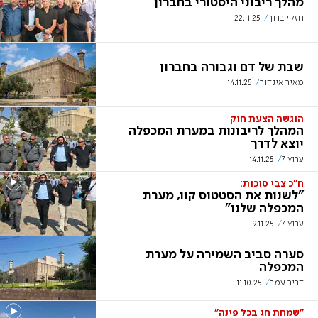
מהלך ריבוני היסטורי בחברון
חזקי ברוך
22.11.25
שבת של דם וגבורה בחברון
מאיר אינדור
14.11.25
הוגשה הצעת חוק
המהלך לריבונות במערת המכפלה
יוצא לדרך
ערוץ 7
14.11.25
ח"כ צבי סוכות:
"לשנות את הסטטוס קוו, מערת
המכפלה שלנו"
ערוץ 7
9.11.25
סערה סביב השמירה על מערת
המכפלה
דביר עמר
11.10.25
"שמחת חג בכל פינה"