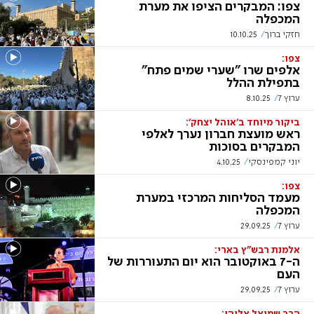
צפו: המבקרים הציפו את מערת
המכפלה
חזקי ברוך
10.10.25
צפו:
אלפים שרו "שערי שמים פתח"
בתפילת ההלל
ערוץ 7
8.10.25
ביקור מיוחד ב'אוהל יצחק':
ראש מועצת חברון נערך לאלפי
המבקרים בסוכות
יוני קמפינסקי
4.10.25
צפו:
מעמד הסליחות המרכזי במערת
המכפלה
ערוץ 7
29.09.25
אלמנת רבש"ץ בארי:
ה-7 באוקטובר הוא יום התעוררות של
העם
ערוץ 7
29.09.25