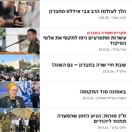
הלך לעולמו הרב צבי אידלס מחברון
דביר עמר
1.03.25
תקרית חמורה בחברון
עשרות מתפרעים ניסו לתקוף את אלוף
הפיקוד
עוזי ברוך
23.11.24
שבת חיי שרה בחברון – גם השנה!
ערוץ 7
22.11.24
באמונה סוד התקומה
השרה אורית סטרוק
22.11.24
ח"כ סוכות: הגיע הזמן שהמערה
תחזור ליהודים
חזקי ברוך
21.11.24