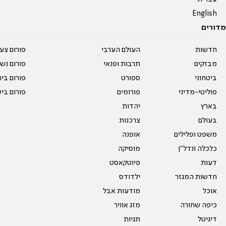
English
מדורים
חדשות
העולם הערבי
פורום צע
מבזקים
תרבות ופנאי
פורום נשו
ביטחוני
ספורט
פורום בי
פוליטי-מדיני
פורומים
פורום בי
בארץ
יהדות
בעולם
צרכנות
משפט ופלילים
אופנה
כלכלה ונדל"ן
מוסיקה
דעות
פיוטקאסט
חדשות המגזר
ילדודס
אוכל
מודעות אבל
כיפה שחורה
מזג אוויר
דיגיטל
תגיות