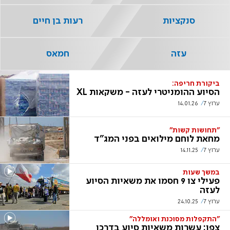
סנקציות
רעות בן חיים
עזה
חמאס
ביקורת חריפה:
הסיוע ההומניטרי לעזה - משקאות XL
ערוץ 7
14.01.26
"תחושות קשות"
מחאת לוחם מילואים בפני המג"ד
ערוץ 7
14.11.25
במשך שעות
פעילי צו 9 חסמו את משאיות הסיוע
לעזה
ערוץ 7
24.10.25
"התקפלות מסוכנת ואומללה"
צפו: עשרות משאיות סיוע בדרכן