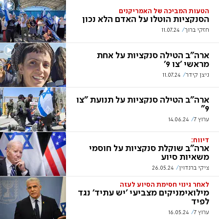
הטעות המביכה של האמריקנים
הסנקציות הוטלו על האדם הלא נכון
חזקי ברוך
11.07.24
ארה"ב הטילה סנקציות על אחת
מראשי 'צו 9'
ניצן קידר
11.07.24
ארה"ב הטילה סנקציות על תנועת "צו
9"
ערוץ 7
14.06.24
דיווח:
ארה"ב שוקלת סנקציות על חוסמי
משאיות סיוע
ציקי ברנדוין
26.05.24
לאחר גינוי חסימת הסיוע לעזה
מילואימניקים מצביעי 'יש עתיד' נגד
לפיד
ערוץ 7
16.05.24