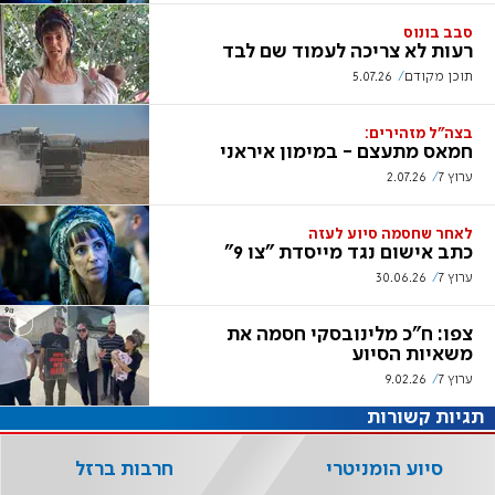
סבב בונוס
רעות לא צריכה לעמוד שם לבד
תוכן מקודם
5.07.26
בצה"ל מזהירים:
חמאס מתעצם - במימון איראני
ערוץ 7
2.07.26
לאחר שחסמה סיוע לעזה
כתב אישום נגד מייסדת "צו 9"
ערוץ 7
30.06.26
צפו: ח"כ מלינובסקי חסמה את
משאיות הסיוע
ערוץ 7
9.02.26
תגיות קשורות
סיוע הומניטרי
חרבות ברזל