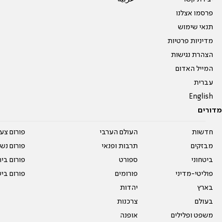
פרסמו אצלנו
תנאי שימוש
מדיניות פרטיות
הצהרת נגישות
המייל האדום
עברית
English
מדורים
חדשות
העולם הערבי
פורום צע
מבזקים
תרבות ופנאי
פורום נשו
ביטחוני
ספורט
פורום בי
פוליטי-מדיני
פורומים
פורום בי
בארץ
יהדות
בעולם
צרכנות
משפט ופלילים
אופנה