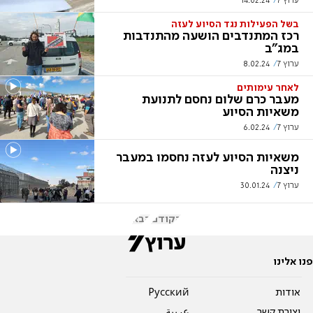
ערוץ 7
14.02.24
בשל הפעילות נגד הסיוע לעזה
רכז המתנדבים הושעה מהתנדבות
במג"ב
ערוץ 7
8.02.24
לאחר עימותים
מעבר כרם שלום נחסם לתנועת
משאיות הסיוע
ערוץ 7
6.02.24
משאיות הסיוע לעזה נחסמו במעבר
ניצנה
ערוץ 7
30.01.24
הקודם
הבא
פנו אלינו
אודות
Pусский
יצירת קשר
عربية