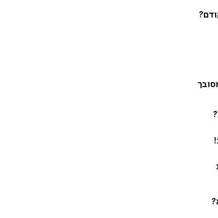
ודם?
סובך
?
!