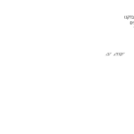
בדקנו
ים
הקודם
הבא