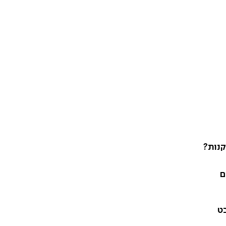
קנות?
ם
בט