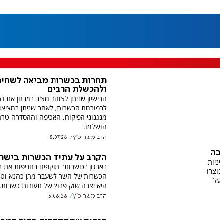
תחרות בכשרות מביאה לשחית
ולהכשלת הרבים
הרישיון שניתן לצוהר מציב במבחן את 
לרפורמת הכשרות, לאחר שניתן במציאו
מנגנוני הפיקוח, האכיפה וההסדרה טרם
הושלמו.
הרב משה כ"ץ
5.07.26
בה
הקרב על עתיד הכשרות בישר
יות
בארגון "כושרות" תוקפים בחריפות את 
וצרו
הכשרות של השר לשעבר מתן כהנא וטוע
על
היא יצרה שוק פרוץ של תעודות כשרות.
הרב משה כ"ץ
3.06.26