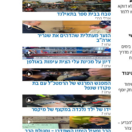
ע
א דווקא
ו ללמד
טבח בבית ספר בתאילנד
אורלי הררי
הנער מעתלית שהדהים את שגריר
י
ארה"ב
ערוץ 7
בימים
 מדריך
ח
דיון על מכינת עלי הצית עימות באולפן
ערוץ 7
יגוד
המפגש המרגש של הרמטכ"ל עם בת
חוד
פקודו שנפל
ק יוסף
ערוץ 7
ידו של ילד נלכדה במקצף של מיקסר
ערוץ 7
הכריע –
צהר
הרב ופעיל הימין השתדכו - וסגולת הרב