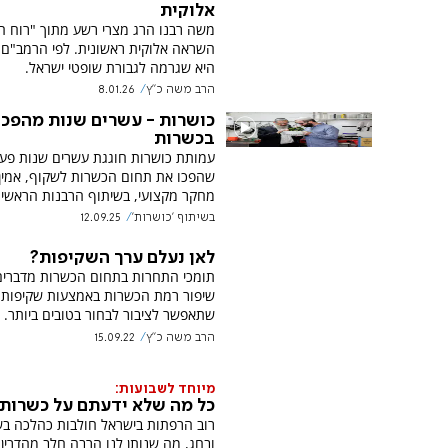
אלוקית
משה רבנו הרג מצרי רשע מתוך "רוח ה'
השראה אלוקית ראשונית. לפי הרמב"ם, 
היא שגרמה לגבורת שופטי ישראל.
הרב משה כ"ץ
8.01.26
כושרות - עשרים שנות מהפכ
בכשרות
עמותת כושרות חוגגת עשרים שנות פעי
שהפכו את תחום הכשרות לשקוף, אמין 
מחקר מקצועי, בשיתוף הרבנות הראשית
בשיתוף 'כושרות'
12.09.25
לאן נעלם ערך השקיפות?
תומכי התחרות בתחום הכשרות מדברים
שיפור רמת הכשרות באמצעות שקיפות
שתאפשר לציבור לבחור בטובים ביותר. 
הרב משה כ"ץ
15.09.22
מיוחד לשבועות:
כל מה שלא ידעתם על כשרות 
רוב הרפתות בישראל חולבות כהלכה ב
ובחג, מה שנותן לנו הרבה חלב מהדרין.