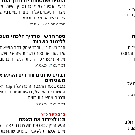
הנסים שמסתתרים בתוך הטב
ב"על הנסים" לא מוזכר נס פך השמן, אל
" -
ניצחון המעטים על הרבים. חכמים ביקש
רוח זו
על נס שהוא חלק מהטבע
הרב משה כ"ץ
21.12.25
ה
ספר חדש : מדריך הלכתי מעש
ללימוד כשרות
לות,
הרב משה כ"ץ והרב יצחק דביר מוציאים 
ומבוסס
אלו לאור את ספר כושרות שהוא למעשה
.
מקיף ומעשי לכל הלכות הכשרות במטב
דביר עמר
31.03.24
רבנים סרוגים וחרדים הקימו א
משגיחים
 על
בכנס בכפר המכביה הוכרז על הקמת "אי
המשגיחים הארצי", בהשתתפות הרב יצח
דעה
ורבנים מהציונות דתית.
דביר עמר
12.09.22
הרב משה כ"ץ
תנו לציבור את האמת
חלב
הגיע הזמן לכנס את מועצת רבני צהר ול
שבת
מיזם הכשרות לא עמד ביעדים שמועצת 