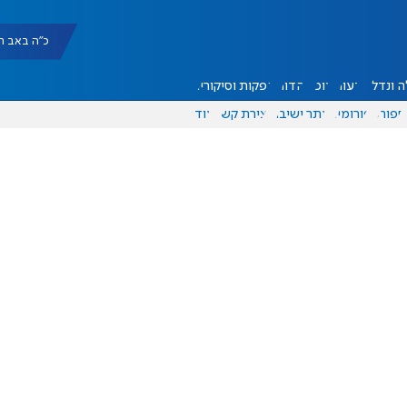
כ"ה באב תשפ"ו |
 ונדל"ן
דעות
אוכל
יהדות
הפקות וסיקורים
ספורט
פורומים
אתר ישיבה
יצירת קשר
עוד