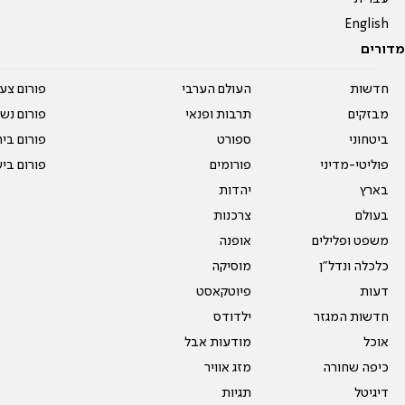
English
מדורים
חדשות
העולם הערבי
פורום צע
מבזקים
תרבות ופנאי
פורום נשו
ביטחוני
ספורט
פורום בי
פוליטי-מדיני
פורומים
פורום בי
בארץ
יהדות
בעולם
צרכנות
משפט ופלילים
אופנה
כלכלה ונדל"ן
מוסיקה
דעות
פיוטקאסט
חדשות המגזר
ילדודס
אוכל
מודעות אבל
כיפה שחורה
מזג אוויר
דיגיטל
תגיות