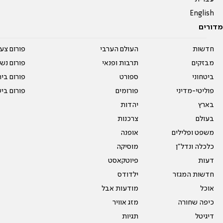
English
מדורים
חדשות
העולם הערבי
פורום צע
מבזקים
תרבות ופנאי
פורום נשו
ביטחוני
ספורט
פורום בי
פוליטי-מדיני
פורומים
פורום בי
בארץ
יהדות
בעולם
צרכנות
משפט ופלילים
אופנה
כלכלה ונדל"ן
מוסיקה
דעות
פיוטקאסט
חדשות המגזר
ילדודס
אוכל
מודעות אבל
כיפה שחורה
מזג אוויר
דיגיטל
תגיות