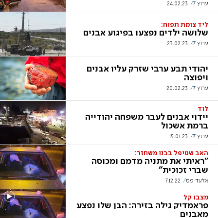
ערוץ 7
24.02.23
ליד צומת תפוח:
שלושה ילדים נפצעו בפיגוע אבנים
ערוץ 7
23.02.23
יהודי תבע ערבי שזרק עליו אבנים
ויפוצה
ערוץ 7
20.02.23
לוד
יידוי אבנים לעבר משפחה יהודייה
ברמת אשכול
ערוץ 7
15.01.23
האב שטיפל בבנו משחזר:
"ראיתי את מתניה מדמם ומכוסה
שברי זכוכית"
אלעד פס
7.12.22
מצבו קל
פראמדיק גילה בזירה: הבן שלו נפצע
מאבנים