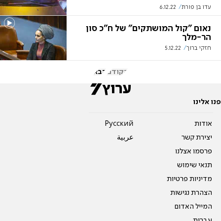
עדו בן פורת
6.12.22
נאום "קול המושתקים" של ח"כ סון
הר-מלך
חזקי ברוך
5.12.22
הקודם
הבא
פנו אלינו
אודות
Pусский
יצירת קשר
عربية
פרסמו אצלנו
תנאי שימוש
מדיניות פרטיות
הצהרת נגישות
המייל האדום
עברית