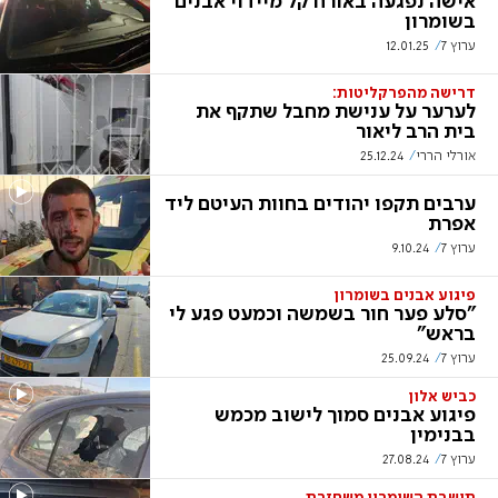
אישה נפגעה באורח קל מיידוי אבנים
בשומרון
ערוץ 7
12.01.25
דרישה מהפרקליטות:
לערער על ענישת מחבל שתקף את
בית הרב ליאור
אורלי הררי
25.12.24
ערבים תקפו יהודים בחוות העיטם ליד
אפרת
ערוץ 7
9.10.24
פיגוע אבנים בשומרון
"סלע פער חור בשמשה וכמעט פגע לי
בראש"
ערוץ 7
25.09.24
כביש אלון
פיגוע אבנים סמוך לישוב מכמש
בבנימין
ערוץ 7
27.08.24