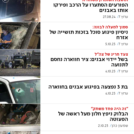
תושבת השומרון משחזרת
הפורעים הסתערו על הרכב ופירקו
אותו באבנים
ערוץ 7
27.08.24
סמוך למעלה לבונה:
ניסיון פיגוע סוכל בזכות תושייה של
אזרח
ערוץ 7
5.10.23
צעד חריג של צה"ל
בשל יידוי אבנים: ציר חווארה נחסם
לתנועה
ערוץ 7
4.10.23
בת 3 נפצעה בפיגוע אבנים בחווארה
ערוץ 7
4.10.23
"זה היה פחד משתק"
הבלוק ניפץ חלון מעל ראשה של
הפעוטה
שמעון כהן
2.10.23