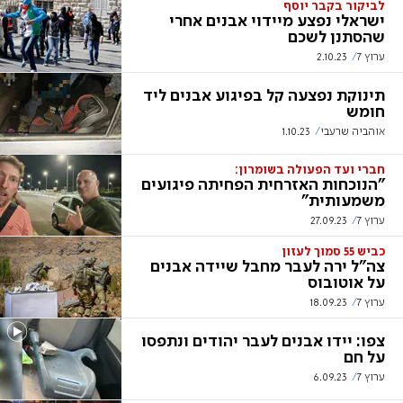
לביקור בקבר יוסף
ישראלי נפצע מיידוי אבנים אחרי
שהסתנן לשכם
ערוץ 7
2.10.23
תינוקת נפצעה קל בפיגוע אבנים ליד
חומש
אוהביה שרעבי
1.10.23
חברי ועד הפעולה בשומרון:
"הנוכחות האזרחית הפחיתה פיגועים
משמעותית"
ערוץ 7
27.09.23
כביש 55 סמוך לעזון
צה"ל ירה לעבר מחבל שיידה אבנים
על אוטובוס
ערוץ 7
18.09.23
צפו: יידו אבנים לעבר יהודים ונתפסו
על חם
ערוץ 7
6.09.23