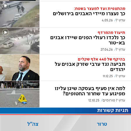
מהתצפית ועד למעצר בשטח:
כך נעצרו מיידי האבנים בירושלים
ערוץ 7
4.05.26
תיעוד מהמרדף
כך נלכדו רעולי הפנים שיידו אבנים
בא-טור
ערוץ 7
27.04.26
בהיקף של 440 אלף שקלים
תביעה נגד ערבי שזרק אבנים על
יהודים
ערוץ 7
11.12.25
למה אין סעיף בעסקה שיגן עלינו
מפיגוע עד שחרור החטופים?
ערוץ 7 פורומים
12.10.25
תגיות קשורות
טרור
צה"ל