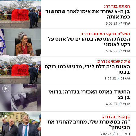
האונס בגדרה:
בן ה-4 שחרר את אימו לאחר שהחשוד
כפת אותה
ערוץ 7
5.02.23
הצע"ח ברקע האונס בגדרה
הכפלת הענישה במקרים של אונס על
רקע לאומני
ערוץ 7
5.02.23
צילה שמש מגדרה:
האונס היה דלת לידי, מרגיש כמו בוקס
בבטן
5.02.23
103FM
החשוד באונס האכזרי בגדרה: בדואי
בן 22
ערוץ 7
4.02.23
בן גביר בגדרה:
"זה במשמרת שלי, מחויב להחזיר את
הביטחון"
חזקי ברוך
3.02.23