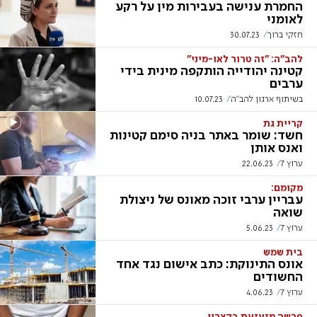
החמרת ענישה בעבירות מין על רקע
לאומני
חזקי ברוך
30.07.23
להב"ה: "זה טרור לאו-מיני"
קטינה יהודייה הותקפה מינית בידי
ערבים
בשיתוף ארגון להב"ה
10.07.23
קריית גת
חשד: שומר באתר בניה סימם קטינות
ואנס אותן
ערוץ 7
22.06.23
מקומם:
עבריין ערבי זוכה מאונס של ניצולת
שואה
ערוץ 7
5.06.23
בית שמש
אונס התינוקת: כתב אישום נגד אחד
החשודים
ערוץ 7
4.06.23