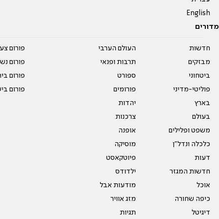
English
מדורים
חדשות
העולם הערבי
פורום צע
מבזקים
תרבות ופנאי
פורום נשו
ביטחוני
ספורט
פורום בי
פוליטי-מדיני
פורומים
פורום בי
בארץ
יהדות
בעולם
צרכנות
משפט ופלילים
אופנה
כלכלה ונדל"ן
מוסיקה
דעות
פיוטקאסט
חדשות המגזר
ילדודס
אוכל
מודעות אבל
כיפה שחורה
מזג אוויר
דיגיטל
תגיות