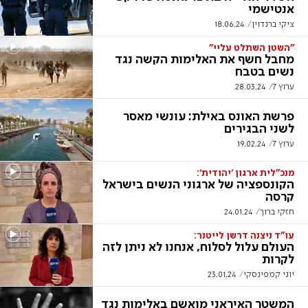
אנטישמי
ציקי ברנדוין
18.06.24
"השטן השתלט עליי"
מחבל חשף את האלימות הקשה נגד
נשים בטבח
ערוץ 7
28.03.24
פרשת האונס באילת: עונשי מאסר
לשני הבגירים
ערוץ 7
19.02.24
מנכ"לית ארגון 'יהודית':
הקונספציה של ארגוני הנשים בישראל
קרסה
חזקי ברוך
24.01.24
עו”ד ניצנה דרשן לייטנר:
העולם עלול לסלוח, אנחנו לא ניתן לזה
לקרות
יוני קמפינסקי
23.01.24
המשטר האיראני מואשם באלימות נגד