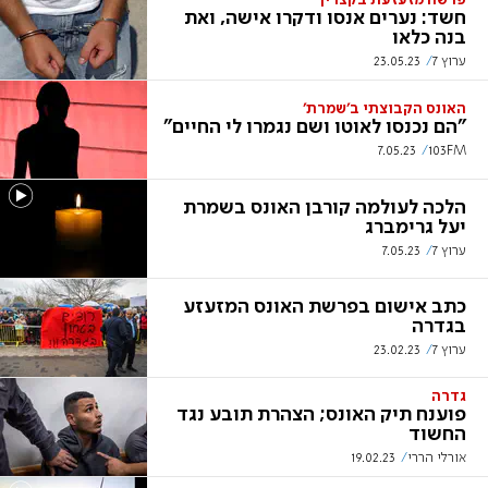
פרשה מזעזעת בקצרין
חשד: נערים אנסו ודקרו אישה, ואת
בנה כלאו
ערוץ 7
23.05.23
האונס הקבוצתי ב'שמרת'
"הם נכנסו לאוטו ושם נגמרו לי החיים"
7.05.23
103FM
הלכה לעולמה קורבן האונס בשמרת
יעל גרימברג
ערוץ 7
7.05.23
כתב אישום בפרשת האונס המזעזע
בגדרה
ערוץ 7
23.02.23
גדרה
פוענח תיק האונס; הצהרת תובע נגד
החשוד
אורלי הררי
19.02.23