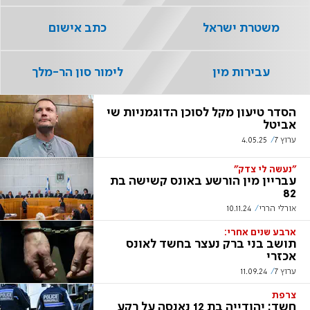
משטרת ישראל
כתב אישום
עבירות מין
לימור סון הר-מלך
הסדר טיעון מקל לסוכן הדוגמניות שי
אביטל
ערוץ 7
4.05.25
"נעשה לי צדק"
עבריין מין הורשע באונס קשישה בת
82
אורלי הררי
10.11.24
ארבע שנים אחרי:
תושב בני ברק נעצר בחשד לאונס
אכזרי
ערוץ 7
11.09.24
צרפת
חשד: יהודייה בת 12 נאנסה על רקע