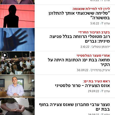
ערוץ 7
10.11.22
לירן לוי לחיילת שנאנסה
"סליחה ששכנעתי אותך להתלונן
במשטרה"
ערוץ 7
3.10.22
בקרב הציבור החרדי
רוב מטופלי הרווחה בגלל פגיעה
מינית: גברים
יהונתן גוטליב
2.10.22
אחרי מעצר הפלסטיני
מחאה בבת ים: הכתובת היתה על
הקיר
איציק ברנדויין
30.09.22
ראש העיר בת ים:
אונס הצעירה - טרור פלסטיני
ערוץ 7
29.09.22
נעצר ערבי מחברון שאנס צעירה בחוף
בבת ים
ערוץ 7
29.09.22