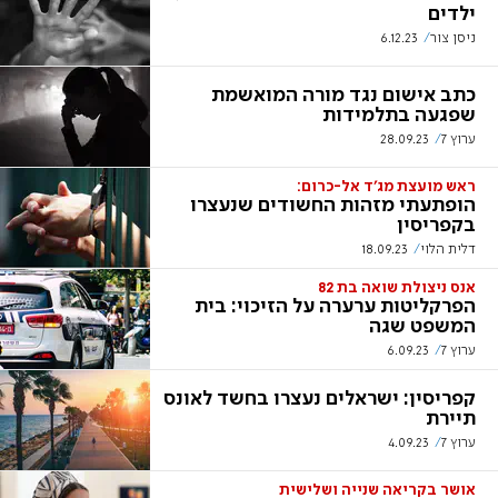
ילדים
ניסן צור
6.12.23
כתב אישום נגד מורה המואשמת
שפגעה בתלמידות
ערוץ 7
28.09.23
ראש מועצת מג’ד אל-כרום:
הופתעתי מזהות החשודים שנעצרו
בקפריסין
דלית הלוי
18.09.23
אנס ניצולת שואה בת 82
הפרקליטות ערערה על הזיכוי: בית
המשפט שגה
ערוץ 7
6.09.23
קפריסין: ישראלים נעצרו בחשד לאונס
תיירת
ערוץ 7
4.09.23
אושר בקריאה שנייה ושלישית