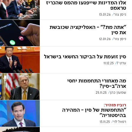
אלו המדינות שייפגעו מהמס שהכריז
טראמפ
ניסן צור
13.01.26
"אתה מת?" - האפליקציה שכובשת
את סין
ניסן צור
12.01.26
סין זועמת על הביקור החשאי בישראל
ערוץ 7
11.12.25
מה מאחורי התחממות יחסי
ארה"ב-סין?
שמעון כהן
25.11.25
רוביו מזהיר:
"התחמשות של סין - המהירה
בהיסטוריה"
רפאל לוי
13.11.25