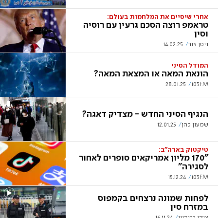
אחרי שיסיים את המלחמות בעולם:
טראמפ רוצה הסכם גרעין עם רוסיה
וסין
ניסן צור
14.02.25
המודל הסיני
הונאת המאה או המצאת המאה?
28.01.25
103FM
הנגיף הסיני החדש - מצדיק דאגה?
שמעון כהן
12.01.25
טיקטוק בארה"ב:
"170 מליון אמריקאים סופרים לאחור
לסגירה"
15.12.24
103FM
לפחות שמונה נרצחים בקמפוס
במזרח סין
ציקי ברנדוין
16.11.24