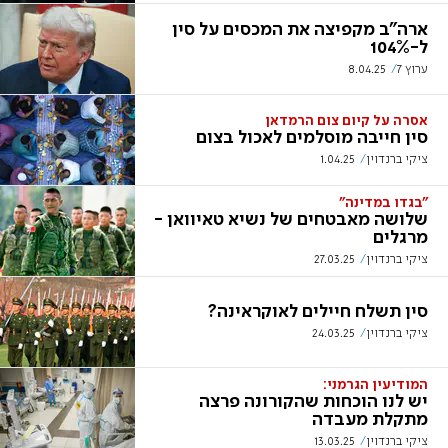
ארה"ב מקפיצה את המכסים על סין
ל-104%
ערוץ 7
8.04.25
אסרה על קיום צום הרמדאן
סין חייבה מוסלמים לאכול בצום
ציקי ברנדוין
1.04.25
"בגדו במדינה"
שלושה מאבטחים של נשיא טאיוואן -
מרגלים
ציקי ברנדוין
27.03.25
סין תשלח חיילים לאוקראינה?
ציקי ברנדוין
24.03.25
המודיעין הגרמני:
יש לנו הוכחות שהקורונה פרצה
מתקלת מעבדה
ציקי ברנדוין
13.03.25