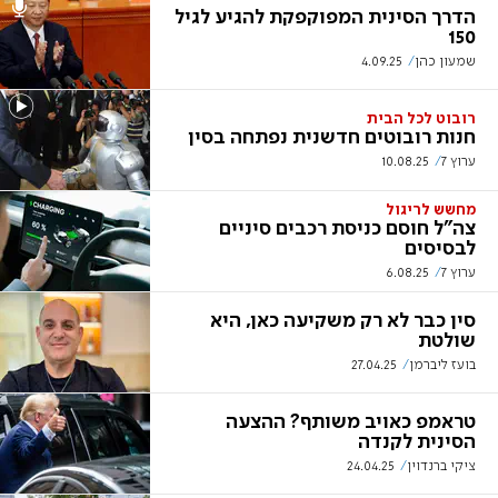
הדרך הסינית המפוקפקת להגיע לגיל
150
שמעון כהן
4.09.25
רובוט לכל הבית
חנות רובוטים חדשנית נפתחה בסין
ערוץ 7
10.08.25
מחשש לריגול
צה"ל חוסם כניסת רכבים סיניים
לבסיסים
ערוץ 7
6.08.25
סין כבר לא רק משקיעה כאן, היא
שולטת
בועז ליברמן
27.04.25
טראמפ כאויב משותף? ההצעה
הסינית לקנדה
ציקי ברנדוין
24.04.25