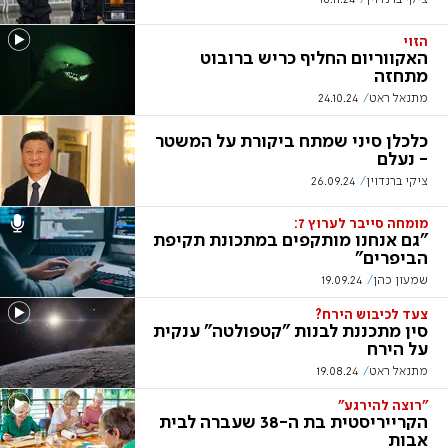
הזוי
האקווריום החליף כריש ברובוט
מתחזה
מתנאל ראט
24.10.24
כלכלן סיני שמתח ביקורת על המשטר
- נעלם
ציקי ברנדוין
26.09.24
מומחה סייבר לערוץ 7:
"גם אנחנו מותקפים במתכונת תקיפת
הביפרים"
שמעון כהן
19.09.24
צעד לכיבוש הירח?
סין מתכננת לבנות "קטפולטה" ענקית
על הירח
מתנאל ראט
19.08.24
"רוצה להירגע"
הקרייריסטית בת ה-38 שעברה לבית
אבות