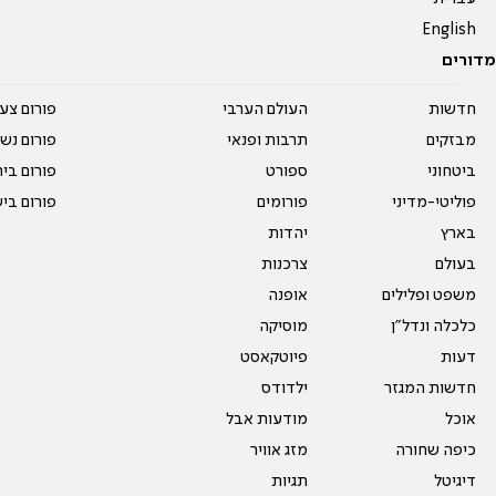
English
מדורים
חדשות
העולם הערבי
פורום צע
מבזקים
תרבות ופנאי
פורום נשו
ביטחוני
ספורט
פורום בי
פוליטי-מדיני
פורומים
פורום בי
בארץ
יהדות
בעולם
צרכנות
משפט ופלילים
אופנה
כלכלה ונדל"ן
מוסיקה
דעות
פיוטקאסט
חדשות המגזר
ילדודס
אוכל
מודעות אבל
כיפה שחורה
מזג אוויר
דיגיטל
תגיות