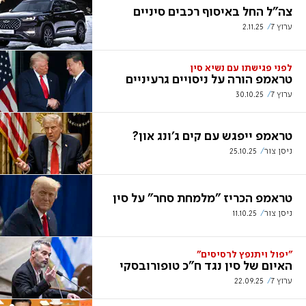
צה"ל החל באיסוף רכבים סיניים
ערוץ 7
2.11.25
לפני פגישתו עם נשיא סין
טראמפ הורה על ניסויים גרעיניים
ערוץ 7
30.10.25
טראמפ ייפגש עם קים ג'ונג און?
ניסן צור
25.10.25
טראמפ הכריז "מלמחת סחר" על סין
ניסן צור
11.10.25
"יפול ויתנפץ לרסיסים"
האיום של סין נגד ח"כ טופורובסקי
ערוץ 7
22.09.25