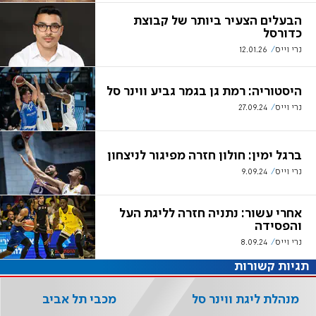
הבעלים הצעיר ביותר של קבוצת
כדורסל
נרי וייס
12.01.26
היסטוריה: רמת גן בגמר גביע ווינר סל
נרי וייס
27.09.24
ברגל ימין: חולון חזרה מפיגור לניצחון
נרי וייס
9.09.24
אחרי עשור: נתניה חזרה לליגת העל
והפסידה
נרי וייס
8.09.24
תגיות קשורות
מנהלת ליגת ווינר סל
מכבי תל אביב