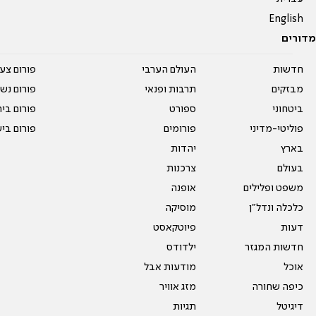
English
מדורים
חדשות
העולם הערבי
פורום צע
מבזקים
תרבות ופנאי
פורום נשו
ביטחוני
ספורט
פורום בי
פוליטי-מדיני
פורומים
פורום בי
בארץ
יהדות
בעולם
צרכנות
משפט ופלילים
אופנה
כלכלה ונדל"ן
מוסיקה
דעות
פיוטקאסט
חדשות המגזר
ילדודס
אוכל
מודעות אבל
כיפה שחורה
מזג אוויר
דיגיטל
תגיות