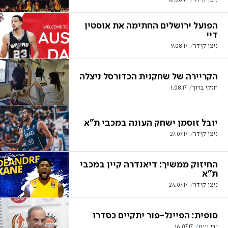
הפועל ירושלים החתימה את אוסטין
דיי
ניצן קידר
9.08.17
הקריירה של שחקנית הכדורסל ניצלה
חזקי ברוך
1.08.17
יובל זוסמן ישחק העונה במכבי ת"א
ניצן קידר
27.07.17
החיזוק ממשיך: דיאנדרה קיין במכבי
ת"א
ניצן קידר
24.07.17
סופית: הפיינל-פור יתקיים כסדרו
נרי וייס
16.07.17