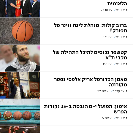
הלאומית
נרי וייס
23.10.22
ברוב קולות: מנהלת ליגת ווינר סל
תפורק?
נרי וייס
17.11.21
קטשפר נכנסים להיכל התהילה של
מכבי ת"א
נרי וייס
15.11.21
מאמן הכדורסל אריק אלפסי נפטר
מקורונה
ניצן קידר
22.09.21
אימון: הפועל י-ם הובסה ב-35 נקודות
הפרש
נרי וייס
5.09.21