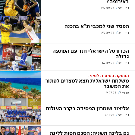
באירופה?
נרי וייס
26.09.23
הפסד שני למכבי ת"א בהכנה
נרי וייס
23.09.23
הכדורסל הישראלי חזר עם הפתעה
גדולה
נרי וייס
14.09.23
הפסקת הטיסות לסיני:
משלחת ישראלית תצא למצרים לפתור
את המשבר
ערוץ 7
9.07.23
אליצור שומרון הפסידה בקרב העולות
נרי וייס
4.11.22
גם בליגה השניה: הסכם חסות לליגה