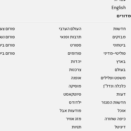
English
מדורים
חדשות
העולם הערבי
פורום צע
מבזקים
תרבות ופנאי
פורום נשו
ביטחוני
ספורט
פורום בי
פוליטי-מדיני
פורומים
פורום בי
בארץ
יהדות
בעולם
צרכנות
משפט ופלילים
אופנה
כלכלה ונדל"ן
מוסיקה
דעות
פיוטקאסט
חדשות המגזר
ילדודס
אוכל
מודעות אבל
כיפה שחורה
מזג אוויר
דיגיטל
תגיות