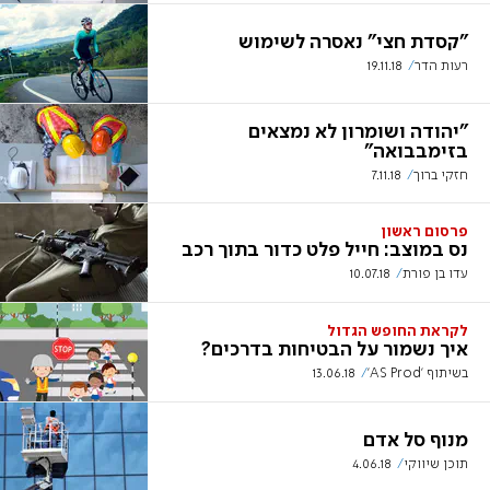
"קסדת חצי" נאסרה לשימוש
רעות הדר
19.11.18
"יהודה ושומרון לא נמצאים
בזימבבואה"
חזקי ברוך
7.11.18
פרסום ראשון
נס במוצב: חייל פלט כדור בתוך רכב
עדו בן פורת
10.07.18
לקראת החופש הגדול
איך נשמור על הבטיחות בדרכים?
בשיתוף 'AS Prod'
13.06.18
מנוף סל אדם
תוכן שיווקי
4.06.18